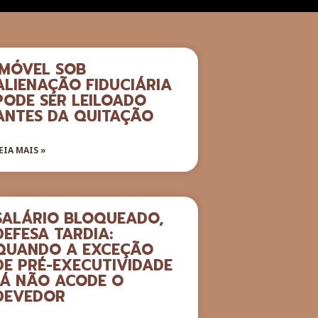
IMÓVEL SOB
ALIENAÇÃO FIDUCIÁRIA
PODE SER LEILOADO
ANTES DA QUITAÇÃO
EIA MAIS »
SALÁRIO BLOQUEADO,
DEFESA TARDIA:
QUANDO A EXCEÇÃO
DE PRÉ-EXECUTIVIDADE
JÁ NÃO ACODE O
DEVEDOR