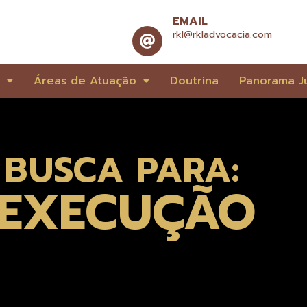
EMAIL
rkl@rkladvocacia.com
e
Áreas de Atuação
Doutrina
Panorama Ju
 BUSCA PARA:
 EXECUÇÃO