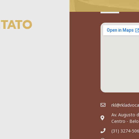
NTATO
rkl@rkladvoc
Av. Augusto d
Centro - Bel
(31) 3274-50