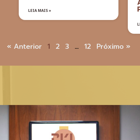
LEIA MAIS »
L
« Anterior
1
2
3
…
12
Próximo »