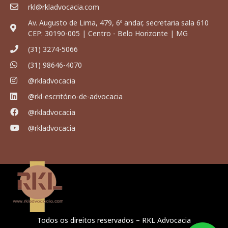
rkl@rkladvocacia.com
Av. Augusto de Lima, 479, 6º andar, secretaria sala 610
CEP: 30190-005 | Centro - Belo Horizonte | MG
(31) 3274-5066
(31) 98646-4070
@rkladvocacia
@rkl-escritório-de-advocacia
@rkladvocacia
@rkladvocacia
Todos os direitos reservados – RKL Advocacia