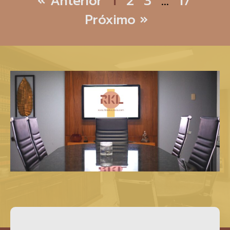
« Anterior
1
2
3
…
17
Próximo »