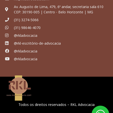
Av. Augusto de Lima, 479, 6º andar, secretaria sala 610
CEP: 30190-005 | Centro - Belo Horizonte | MG
(31) 3274-5066
(31) 98646-4070
@rkladvocacia
@rkl-escritório-de-advocacia
@rkladvocacia
@rkladvocacia
Todos os direitos reservados – RKL Advocacia