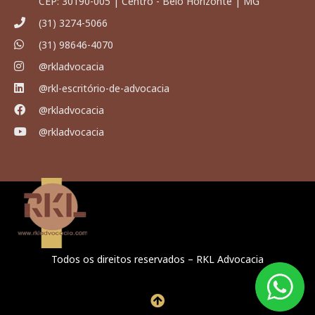
CEP: 30190-005 | Centro - Belo Horizonte | MG
(31) 3274-5066
(31) 98646-4070
@rkladvocacia
@rkl-escritório-de-advocacia
@rkladvocacia
@rkladvocacia
Todos os direitos reservados – RKL Advocacia