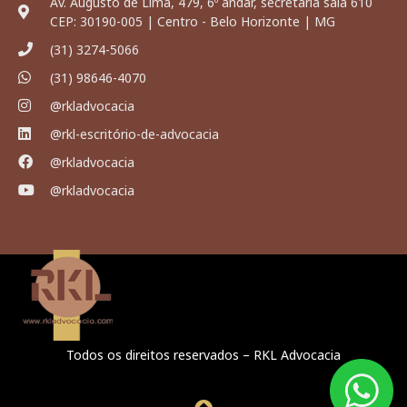
Av. Augusto de Lima, 479, 6º andar, secretaria sala 610
CEP: 30190-005 | Centro - Belo Horizonte | MG
(31) 3274-5066
(31) 98646-4070
@rkladvocacia
@rkl-escritório-de-advocacia
@rkladvocacia
@rkladvocacia
Todos os direitos reservados – RKL Advocacia