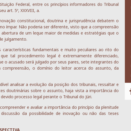
tuição Federal, entre os princípios informadores do Tribunal
u art. 5º, XXXVIII, a.
ovação constitucional, doutrina e jurisprudência debatem o
smo ímpar. Não poderia ser diferente, visto que a compreensão
 a abertura de um leque maior de medidas e estratégias que o
de julgamento.
 características fundamentais e muito peculiares ao rito do
is que tal procedimento legal é extremamente diferenciado,
e o acusado será julgado por seus pares, sete integrantes do
a compreensão, o domínio do leitor acerca do assunto, da
.
ível analisar a evolução da posição dos tribunais, ressaltar e
es doutrinárias sobre o assunto, haja vista a importância do
vido processo legal perante o Tribunal do Júri.
compreender e avaliar a importância do princípio da plenitude
a discussão da possibilidade de inovação ou não das teses
OSPECTIVA