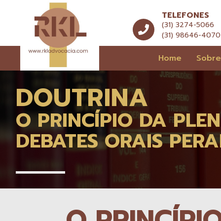
TELEFONES
(31) 3274-5066
(31) 98646-4070
Home
Sobr
DOUTRINA
O PRINCÍPIO DA PLE
DEBATES ORAIS PERA
O PRINCÍPI