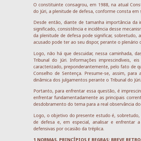
O constituinte consagrou, em 1988, na atual Consti
do Júri, a plenitude de defesa, conforme consta em se
Desde então, diante de tamanha importância da in
significado, consistência e incidência desse mecani
da plenitude de defesa pode significar, sobretudo,
acusado pode ter ao seu dispor, perante o plenário 
Logo, não há que descuidar, nessa caminhada, das
Tribunal do Júri. Informações imprescindíveis, e
caracterizado, preponderantemente, pelo fato de qu
Conselho de Sentença. Presume-se, assim, para 
dinâmica dos julgamentos perante o Tribunal do Júri
Portanto, para enfrentar essa questão, é imprescind
enfrentar fundamentadamente as principais corrent
desdobramento do tema para a real observância do de
Logo, o objetivo do presente estudo é, sobretudo, 
de defesa e, em especial, analisar e enfrentar 
defensivas por ocasião da tréplica.
1 NORMAS, PRINCÍPIOS E REGRAS: BREVE RETR