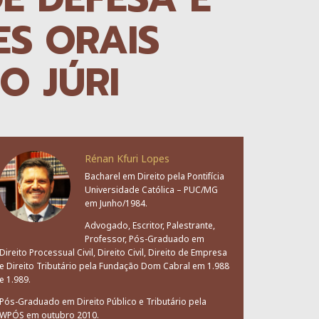
ES ORAIS
O JÚRI
Rénan Kfuri Lopes
Bacharel em Direito pela Pontifícia
Universidade Católica – PUC/MG
em Junho/1984.
Advogado, Escritor, Palestrante,
Professor, Pós-Graduado em
Direito Processual Civil, Direito Civil, Direito de Empresa
e Direito Tributário pela Fundação Dom Cabral em 1.988
e 1.989.
Pós-Graduado em Direito Público e Tributário pela
WPÓS em outubro 2010.