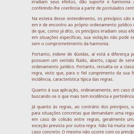
irradiam seus efeitos, dão suporte e harmonia 
conferindo-lhe coerência a partir de postulados cent
Na esteira desse entendimento, os princípios são
em ir de encontro ao próprio ordenamento jurídico e
de que, como já dito, os princípios irradiam seus e
em situações específicas, sua violação não pode 
sem o comprometimento da harmonia.
Portanto, indene de dúvidas, aí está a diferença pr
possuem um sentido fluído, aberto, capaz de servi
ordenamento jurídico. Portanto, ressalta-se a clas
regra, visto que, para o fiel cumprimento da sua 
incidência, característica típica das regras.
Quanto à sua aplicação, ordinariamente, em caso de
buscando-se o que mais tem incidência e pertinênc
Já quanto às regras, ao contrário dos princípios
para situações concretas que demandam uma regula
em caso de colisão entre regras, geralmente um
exceção prevista por outra regra. Não há muita m
caso concreto. O mesmo não ocorre com os princípio