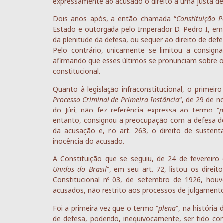
expressamente ao acusado o direito a uma justa def
Dois anos após, a então chamada “
Constituição P
Estado e outorgada pelo Imperador D. Pedro I, em
da plenitude da defesa, ou sequer ao direito de de
Pelo contrário, unicamente se limitou a consigna
afirmando que esses últimos se pronunciam sobre os 
constitucional.
Quanto à legislação infraconstitucional, o primei
Processo Criminal de Primeira Instância
“, de 29 de 
do Júri, não fez referência expressa ao termo “
p
entanto, consignou a preocupação com a defesa do 
da acusação e, no art. 263, o direito de sustent
inocência do acusado.
A Constituição que se seguiu, de 24 de fevereiro
Unidos do Brasil
“, em seu art. 72, listou os dire
Constitucional nº 03, de setembro de 1926, ho
acusados, não restrito aos processos de julgamento 
Foi a primeira vez que o termo “
plena
“, na história
de defesa, podendo, inequivocamente, ser tido 