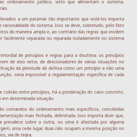
ao ordenamento jurídico, visto que alimentam o sistema,
rais.
 elevados a um patamar tão importante que violá-los importa
 racionalidade do sistema. Isso se deve, sobretudo, pelo fato
feitos de maneira ampla e, ao contrário das regras que incidem
ser facilmente separada ou reparada isoladamente no sistema
imordial de princípios e regras para a doutrina: os princípios
rem de eixo vetor, de direcionadores de várias situações no
sificação da plenitude de defesa como um princípio e não uma
função, seria impossível a regulamentação específica de cada
 colisão entre princípios, há a ponderação do caso concreto,
ia em determinada situação.
, são comandos do ordenamento mais específicos, concebidas
mentação mais fechada, delimitada. Isso importa dizer que,
a prevalece sobre a outra, ou uma é afastada por alguma
argem, uma cede lugar, duas não ocupam a mesma posição no
s, via de regra.