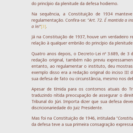
do princípio da plenitude da defesa hodierno.
Na sequência, a Constituição de 1934 manteve a
regulamentação. Confira-se: “
Art. 72. É mantida a in
a lei
“
[3]
.
Já na Constituição de 1937, houve um verdadeiro r
relação à qualquer embrião do princípio da plenitude
Quatro anos depois, o Decreto-Lei nº 3.689, de 3
redação original, também não previu expressamente
entanto, ao regulamentar o instituto, deu mostra
exemplo disso era a redação original do inciso III
sua defesa de fato ou circunstância, mesmo nos de
Apesar de tímida para os contornos atuais do Tri
traduzindo nítida preocupação de assegurar o direi
Tribunal do Júri. Importa dizer que sua defesa de
discricionariedade do Juiz Presidente.
Mas foi na Constituição de 1946, intitulada “
Constit
da defesa teve a sua primeira consagração expressa