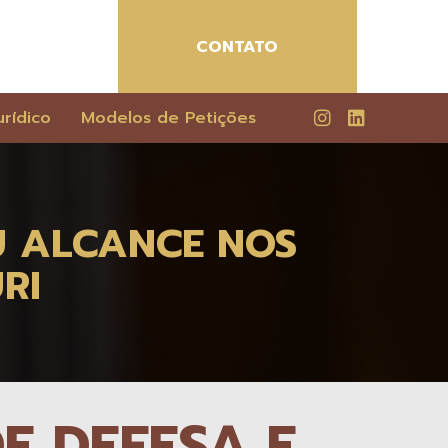
CONTATO
rídico
Modelos de Petições
EU ALCANCE NOS
RI
DE DEFESA E