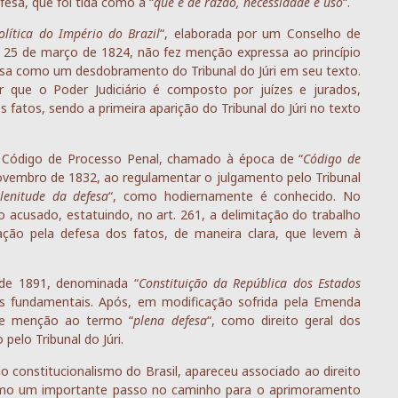
esa, que foi tida como a “
que é de razão, necessidade e uso
“.
olítica do Império do Brazil
“, elaborada por um Conselho de
 25 de março de 1824, não fez menção expressa ao princípio
fesa como um desdobramento do Tribunal do Júri em seu texto.
r que o Poder Judiciário é composto por juízes e jurados,
fatos, sendo a primeira aparição do Tribunal do Júri no texto
ro Código de Processo Penal, chamado à época de “
Código de
novembro de 1832, ao regulamentar o julgamento pelo Tribunal
lenitude da defesa
“, como hodiernamente é conhecido. No
acusado, estatuindo, no art. 261, a delimitação do trabalho
ação pela defesa dos fatos, de maneira clara, que levem à
 de 1891, denominada “
Constituição da República dos Estados
itos fundamentais. Após, em modificação sofrida pela Emenda
uve menção ao termo “
plena defesa
“, como direito geral dos
pelo Tribunal do Júri.
 do constitucionalismo do Brasil, apareceu associado ao direito
como um importante passo no caminho para o aprimoramento