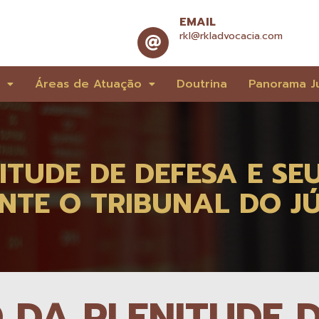
EMAIL
rkl@rkladvocacia.com
e
Áreas de Atuação
Doutrina
Panorama Ju
NITUDE DE DEFESA E S
NTE O TRIBUNAL DO JÚ
O DA PLENITUDE 