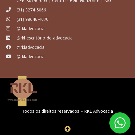
CEP: 30190-005 | Centro - Belo Horizonte | MG
(31) 3274-5066
(31) 98646-4070
@rkladvocacia
@rkl-escritório-de-advocacia
@rkladvocacia
@rkladvocacia
Todos os direitos reservados – RKL Advocacia