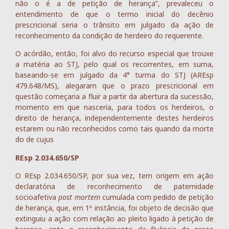
não o é a de petição de herança”, prevaleceu o
entendimento de que o termo inicial do decênio
prescricional seria o trânsito em julgado da ação de
reconhecimento da condição de herdeiro do requerente.
O acórdão, então, foi alvo do recurso especial que trouxe
a matéria ao STJ, pelo qual os recorrentes, em suma,
baseando-se em julgado da 4° turma do STJ (AREsp
479.648/MS), alegaram que o prazo prescricional em
questão começaria a fluir a partir da abertura da sucessão,
momento em que nasceria, para todos os herdeiros, o
direito de herança, independentemente destes herdeiros
estarem ou não reconhecidos como tais quando da morte
do de cujus
REsp 2.034.650/SP
O REsp 2.034.650/SP, por sua vez, tem origem em ação
declaratória de reconhecimento de paternidade
socioafetiva
post mortem
cumulada com pedido de petição
de herança, que, em 1ª instância, foi objeto de decisão que
extinguiu a ação com relação ao pleito ligado à petição de