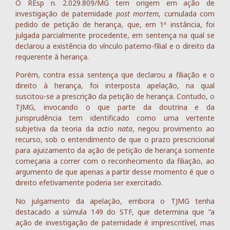
O REsp n. 2.029.809/MG tem origem em ação de
investigação de paternidade
post mortem
, cumulada com
pedido de petição de herança, que, em 1ª instância, foi
julgada parcialmente procedente, em sentença na qual se
declarou a existência do vínculo paterno-filial e o direito da
requerente à herança.
Porém, contra essa sentença que declarou a filiação e o
direito à herança, foi interposta apelação, na qual
suscitou-se a prescrição da petição de herança. Contudo, o
TJMG, invocando o que parte da doutrina e da
jurisprudência tem identificado como uma vertente
subjetiva da teoria da
actio nata
, negou provimento ao
recurso, sob o entendimento de que o prazo prescricional
para ajuizamento da ação de petição de herança somente
começaria a correr com o reconhecimento da filiação, ao
argumento de que apenas a partir desse momento é que o
direito efetivamente poderia ser exercitado.
No julgamento da apelação, embora o TJMG tenha
destacado a súmula 149 do STF, que determina que “a
ação de investigação de paternidade é imprescritível, mas