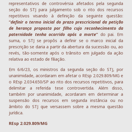
representativos de controvérsia afetados pela segunda
seção do STJ para julgamento sob o rito dos recursos
repetitivos visando à definição da seguinte questão:
“
definir o termo inicial do prazo prescricional da petição
de herança proposta por filho cujo reconhecimento da
paternidade tenha ocorrido após a morte
“
do pai. Em
suma, o STJ se propôs a definir se o marco inicial da
prescrição se daria a partir da abertura da sucessão ou, ao
revés, tão-somente após o trânsito em julgado da ação
relativa ao estado de filiação.
Em 6/6/23, os ministros da segunda seção do STJ, por
unanimidade, acordaram em afetar o REsp 2.029.809/MG e
o REsp 2.034.650/SP ao rito dos recursos repetitivos, para
delimitar a referida tese controvertida. Além disso,
também por unanimidade, acordaram em determinar a
suspensão dos recursos em segunda instância ou no
âmbito do STJ que versassem sobre a mesma questão
jurídica.
REsp 2.029.809/MG