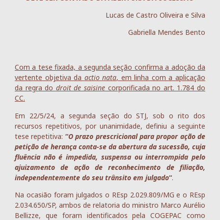
Lucas de Castro Oliveira e Silva
Gabriella Mendes Bento
Com a tese fixada, a segunda seção confirma a adoção da
vertente objetiva da
actio nata
, em linha com a aplicação
da regra do
droit de saisine
corporificada no art. 1.784 do
CC.
Em 22/5/24, a segunda seção do STJ, sob o rito dos
recursos repetitivos, por unanimidade, definiu a seguinte
tese repetitiva:
“
O prazo prescricional para propor ação de
petição de herança conta-se da abertura da sucessão, cuja
fluência não é impedida, suspensa ou interrompida pelo
ajuizamento de ação de reconhecimento de filiação,
independentemente do seu trânsito em julgado
“
.
Na ocasião foram julgados o REsp 2.029.809/MG e o REsp
2.034.650/SP, ambos de relatoria do ministro Marco Aurélio
Bellizze, que foram identificados pela COGEPAC como