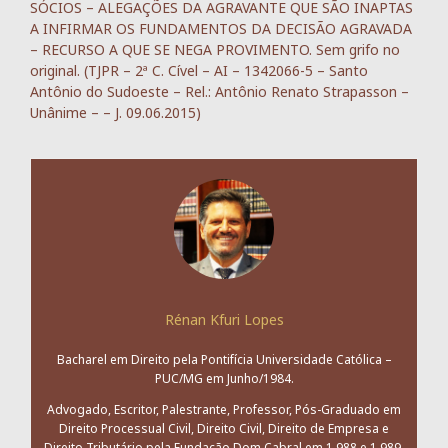
SÓCIOS – ALEGAÇÕES DA AGRAVANTE QUE SÃO INAPTAS
A INFIRMAR OS FUNDAMENTOS DA DECISÃO AGRAVADA
– RECURSO A QUE SE NEGA PROVIMENTO. Sem grifo no
original. (TJPR – 2ª C. Cível – AI – 1342066-5 – Santo
Antônio do Sudoeste – Rel.: Antônio Renato Strapasson –
Unânime – – J. 09.06.2015)
Rénan Kfuri Lopes
Bacharel em Direito pela Pontifícia Universidade Católica –
PUC/MG em Junho/1984.
Advogado, Escritor, Palestrante, Professor, Pós-Graduado em
Direito Processual Civil, Direito Civil, Direito de Empresa e
Direito Tributário pela Fundação Dom Cabral em 1.988 e 1.989.