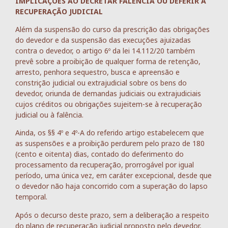
IMPLICAÇÕES AO DECRETAR FALÊNCIA OU DEFERIR A
RECUPERAÇÃO JUDICIAL
Além da suspensão do curso da prescrição das obrigações
do devedor e da suspensão das execuções ajuizadas
contra o devedor, o artigo 6º da lei 14.112/20 também
prevê sobre a proibição de qualquer forma de retenção,
arresto, penhora sequestro, busca e apreensão e
constrição judicial ou extrajudicial sobre os bens do
devedor, oriunda de demandas judiciais ou extrajudiciais
cujos créditos ou obrigações sujeitem-se à recuperação
judicial ou à falência.
Ainda, os §§ 4º e 4º-A do referido artigo estabelecem que
as suspensões e a proibição perdurem pelo prazo de 180
(cento e oitenta) dias, contado do deferimento do
processamento da recuperação, prorrogável por igual
período, uma única vez, em caráter excepcional, desde que
o devedor não haja concorrido com a superação do lapso
temporal.
Após o decurso deste prazo, sem a deliberação a respeito
do plano de recuperação judicial proposto pelo devedor,