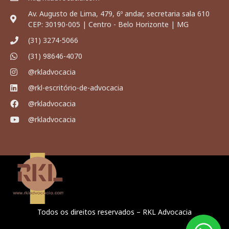
Av. Augusto de Lima, 479, 6º andar, secretaria sala 610
CEP: 30190-005 | Centro - Belo Horizonte | MG
(31) 3274-5066
(31) 98646-4070
@rkladvocacia
@rkl-escritório-de-advocacia
@rkladvocacia
@rkladvocacia
Todos os direitos reservados – RKL Advocacia