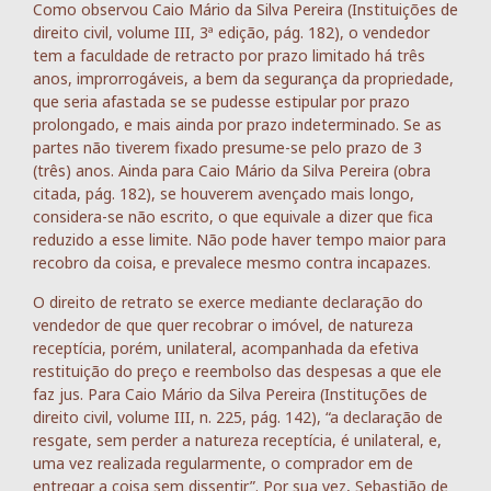
Como observou Caio Mário da Silva Pereira (Instituições de
direito civil, volume III, 3ª edição, pág. 182), o vendedor
tem a faculdade de retracto por prazo limitado há três
anos, improrrogáveis, a bem da segurança da propriedade,
que seria afastada se se pudesse estipular por prazo
prolongado, e mais ainda por prazo indeterminado. Se as
partes não tiverem fixado presume-se pelo prazo de 3
(três) anos. Ainda para Caio Mário da Silva Pereira (obra
citada, pág. 182), se houverem avençado mais longo,
considera-se não escrito, o que equivale a dizer que fica
reduzido a esse limite. Não pode haver tempo maior para
recobro da coisa, e prevalece mesmo contra incapazes.
O direito de retrato se exerce mediante declaração do
vendedor de que quer recobrar o imóvel, de natureza
receptícia, porém, unilateral, acompanhada da efetiva
restituição do preço e reembolso das despesas a que ele
faz jus. Para Caio Mário da Silva Pereira (Instituções de
direito civil, volume III, n. 225, pág. 142), “a declaração de
resgate, sem perder a natureza receptícia, é unilateral, e,
uma vez realizada regularmente, o comprador em de
entregar a coisa sem dissentir”. Por sua vez, Sebastião de