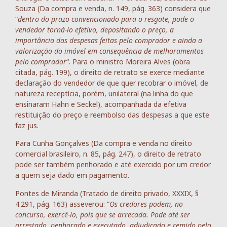
Souza (Da compra e venda, n. 149, pág. 363) considera que
“
dentro do prazo convencionado para o resgate, pode o
vendedor torná-lo efetivo, depositando o preço, a
importância das despesas feitas pelo comprador e ainda a
valorização do imóvel em consequência de melhoramentos
pelo comprador
“. Para o ministro Moreira Alves (obra
citada, pág. 199), o direito de retrato se exerce mediante
declaração do vendedor de que quer recobrar o imóvel, de
natureza receptícia, porém, unilateral (na linha do que
ensinaram Hahn e Seckel), acompanhada da efetiva
restituição do preço e reembolso das despesas a que este
faz jus.
Para Cunha Gonçalves (Da compra e venda no direito
comercial brasileiro, n. 85, pág. 247), o direito de retrato
pode ser também penhorado e até exercido por um credor
a quem seja dado em pagamento.
Pontes de Miranda (Tratado de direito privado, XXXIX, §
4.291, pág. 163) asseverou: “
Os credores podem, no
concurso, exercê-lo, pois que se arrecada. Pode até ser
arrestado, penhorado e executado, adjudicado e remido pelo