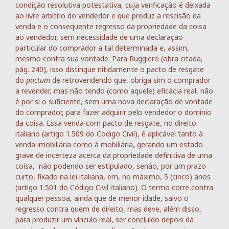
condição resolutiva potestativa, cuja verificação é deixada
ao livre arbítrio do vendedor e que produz a rescisão da
venda e o consequente regresso da propriedade da coisa
ao vendedor, sem necessidade de uma declaração
particular do comprador a tal determinada e, assim,
mesmo contra sua vontade. Para Ruggiero (obra citada,
pág. 240), isso distingue nitidamente o pacto de resgate
do
pactum
de retrovendendo que, obriga sim o comprador
a revender, mas não tendo (como aquele) eficácia real, não
é por si o suficiente, sem uma nova declaração de vontade
do comprador, para fazer adquirir pelo vendedor o domínio
da coisa. Essa venda com pacto de resgate, no direito
italiano (artigo 1.509 do Codigo Civil), é aplicável tanto à
venda imobiliária como à mobiliária, gerando um estado
grave de incerteza acerca da propriedade definitiva de uma
coisa, não podendo ser estipulado, senão, por um prazo
curto, fixado na lei italiana, em, no máximo, 5 (cinco) anos
(artigo 1.501 do Código Civil italiano). O termo corre contra
qualquer pessoa, ainda que de menor idade, salvo o
regresso contra quem de direito, mas deve, além disso,
para produzir um vínculo real, ser concluído depois da