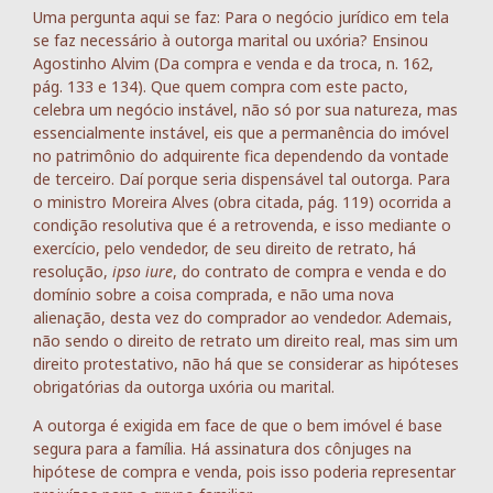
Uma pergunta aqui se faz: Para o negócio jurídico em tela
se faz necessário à outorga marital ou uxória? Ensinou
Agostinho Alvim (Da compra e venda e da troca, n. 162,
pág. 133 e 134). Que quem compra com este pacto,
celebra um negócio instável, não só por sua natureza, mas
essencialmente instável, eis que a permanência do imóvel
no patrimônio do adquirente fica dependendo da vontade
de terceiro. Daí porque seria dispensável tal outorga. Para
o ministro Moreira Alves (obra citada, pág. 119) ocorrida a
condição resolutiva que é a retrovenda, e isso mediante o
exercício, pelo vendedor, de seu direito de retrato, há
resolução,
ipso iure
, do contrato de compra e venda e do
domínio sobre a coisa comprada, e não uma nova
alienação, desta vez do comprador ao vendedor. Ademais,
não sendo o direito de retrato um direito real, mas sim um
direito protestativo, não há que se considerar as hipóteses
obrigatórias da outorga uxória ou marital.
A outorga é exigida em face de que o bem imóvel é base
segura para a família. Há assinatura dos cônjuges na
hipótese de compra e venda, pois isso poderia representar