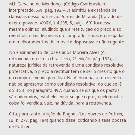
M.I. Carvalho de Mendonça (Código Civil brasileiro
interpretado, XVI, pág. 192 – 3) admitiu a existência de
cláusulas dessa natureza. Pontes de Miranda (Tratado de
direito privado, XXXIX, § 4.295, 5, pág. 169) foi dessa
mesma opinião, aludindo que a restituição do preço e ao
reembolso das despesas do comprador e das empregadas
em melhoramentos do imóvel é dispositiva e não cogente.
No ensinamento de José Carlos Moreira Alves (A
retrovenda no direito brasileiro, 2ª edição, pág. 152), a
natureza jurídica da retrovenda é uma condição resolutiva
potestativa, o preço a restituir tem de ser o mesmo que o
da compra e venda primitiva. Na Alemanha, a retrovenda
não se apresenta como condição resolutiva, do que se lê
do BGB, no parágrafo 497, quando se diz que os pactos
são admitidos, estabelecendo-se que o preço pelo qual a
coisa foi vendida, vale, na dúvida, para a retrovenda.
Cita, para tanto, a lição de Bugnet (Les ouvres de Pothier,
III, n. 278, pág. 184) quando disse, criticando a tese oposta
de Pothier: