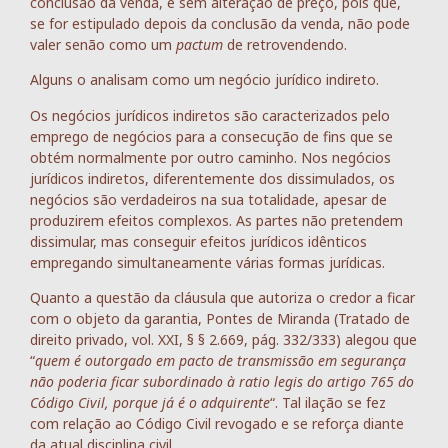
conclusão da venda, e sem alteração de preço, pois que,
se for estipulado depois da conclusão da venda, não pode
valer senão como um
pactum
de retrovendendo.
Alguns o analisam como um negócio jurídico indireto.
Os negócios jurídicos indiretos são caracterizados pelo
emprego de negócios para a consecução de fins que se
obtém normalmente por outro caminho. Nos negócios
jurídicos indiretos, diferentemente dos dissimulados, os
negócios são verdadeiros na sua totalidade, apesar de
produzirem efeitos complexos. As partes não pretendem
dissimular, mas conseguir efeitos jurídicos idênticos
empregando simultaneamente várias formas jurídicas.
Quanto a questão da cláusula que autoriza o credor a ficar
com o objeto da garantia, Pontes de Miranda (Tratado de
direito privado, vol. XXI, § § 2.669, pág. 332/333) alegou que
“
quem é outorgado em pacto de transmissão em segurança
não poderia ficar subordinado à ratio legis do artigo 765 do
Código Civil, porque já é o adquirente
“. Tal ilação se fez
com relação ao Código Civil revogado e se reforça diante
da atual disciplina civil.