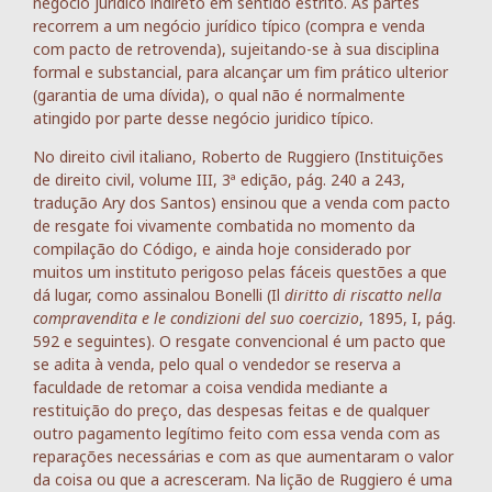
negócio juridico indireto em sentido estrito. As partes
recorrem a um negócio jurídico típico (compra e venda
com pacto de retrovenda), sujeitando-se à sua disciplina
formal e substancial, para alcançar um fim prático ulterior
(garantia de uma dívida), o qual não é normalmente
atingido por parte desse negócio juridico típico.
No direito civil italiano, Roberto de Ruggiero (Instituições
de direito civil, volume III, 3ª edição, pág. 240 a 243,
tradução Ary dos Santos) ensinou que a venda com pacto
de resgate foi vivamente combatida no momento da
compilação do Código, e ainda hoje considerado por
muitos um instituto perigoso pelas fáceis questões a que
dá lugar, como assinalou Bonelli (Il
diritto di riscatto nella
compravendita e le condizioni del suo coercizio
, 1895, I, pág.
592 e seguintes). O resgate convencional é um pacto que
se adita à venda, pelo qual o vendedor se reserva a
faculdade de retomar a coisa vendida mediante a
restituição do preço, das despesas feitas e de qualquer
outro pagamento legítimo feito com essa venda com as
reparações necessárias e com as que aumentaram o valor
da coisa ou que a acresceram. Na lição de Ruggiero é uma