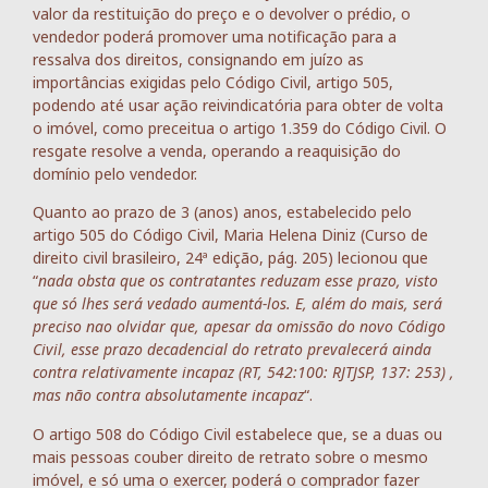
valor da restituição do preço e o devolver o prédio, o
vendedor poderá promover uma notificação para a
ressalva dos direitos, consignando em juízo as
importâncias exigidas pelo Código Civil, artigo 505,
podendo até usar ação reivindicatória para obter de volta
o imóvel, como preceitua o artigo 1.359 do Código Civil. O
resgate resolve a venda, operando a reaquisição do
domínio pelo vendedor.
Quanto ao prazo de 3 (anos) anos, estabelecido pelo
artigo 505 do Código Civil, Maria Helena Diniz (Curso de
direito civil brasileiro, 24ª edição, pág. 205) lecionou que
“
nada obsta que os contratantes reduzam esse prazo, visto
que só lhes será vedado aumentá-los. E, além do mais, será
preciso nao olvidar que, apesar da omissão do novo Código
Civil, esse prazo decadencial do retrato prevalecerá ainda
contra relativamente incapaz (RT, 542:100: RJTJSP, 137: 253) ,
mas não contra absolutamente incapaz
“.
O artigo 508 do Código Civil estabelece que, se a duas ou
mais pessoas couber direito de retrato sobre o mesmo
imóvel, e só uma o exercer, poderá o comprador fazer