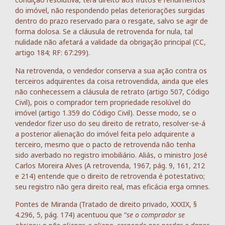
do imóvel, não respondendo pelas deteriorações surgidas
dentro do prazo reservado para o resgate, salvo se agir de
forma dolosa. Se a cláusula de retrovenda for nula, tal
nulidade não afetará a validade da obrigação principal (CC,
artigo 184; RF: 67:299).
Na retrovenda, o vendedor conserva a sua ação contra os
terceiros adquirentes da coisa retrovendida, ainda que eles
não conhecessem a cláusula de retrato (artigo 507, Código
Civil), pois o comprador tem propriedade resolúvel do
imóvel (artigo 1.359 do Código Civil). Desse modo, se o
vendedor fizer uso do seu direito de retrato, resolver-se-á
a posterior alienação do imóvel feita pelo adquirente a
terceiro, mesmo que o pacto de retrovenda não tenha
sido averbado no registro imobiliário. Aliás, o ministro José
Carlos Moreira Alves (A retrovenda, 1967, pág. 9, 161, 212
e 214) entende que o direito de retrovenda é potestativo;
seu registro não gera direito real, mas eficácia erga omnes.
Pontes de Miranda (Tratado de direito privado, XXXIX, §
4.296, 5, pág. 174) acentuou que “
se o comprador se