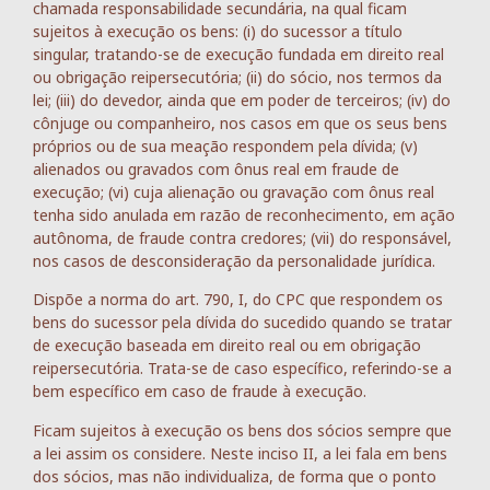
chamada responsabilidade secundária, na qual ficam
sujeitos à execução os bens: (i) do sucessor a título
singular, tratando-se de execução fundada em direito real
ou obrigação reipersecutória; (ii) do sócio, nos termos da
lei; (iii) do devedor, ainda que em poder de terceiros; (iv) do
cônjuge ou companheiro, nos casos em que os seus bens
próprios ou de sua meação respondem pela dívida; (v)
alienados ou gravados com ônus real em fraude de
execução; (vi) cuja alienação ou gravação com ônus real
tenha sido anulada em razão de reconhecimento, em ação
autônoma, de fraude contra credores; (vii) do responsável,
nos casos de desconsideração da personalidade jurídica.
Dispõe a norma do art. 790, I, do CPC que respondem os
bens do sucessor pela dívida do sucedido quando se tratar
de execução baseada em direito real ou em obrigação
reipersecutória. Trata-se de caso específico, referindo-se a
bem específico em caso de fraude à execução.
Ficam sujeitos à execução os bens dos sócios sempre que
a lei assim os considere. Neste inciso II, a lei fala em bens
dos sócios, mas não individualiza, de forma que o ponto