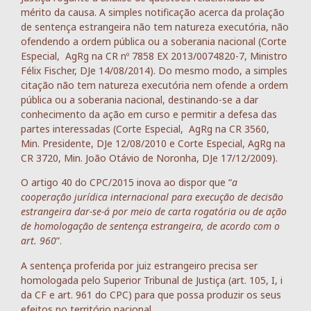
mérito da causa. A simples notificação acerca da prolação
de sentença estrangeira não tem natureza executória, não
ofendendo a ordem pública ou a soberania nacional (Corte
Especial, AgRg na CR nº 7858 EX 2013/0074820-7, Ministro
Félix Fischer, DJe 14/08/2014). Do mesmo modo, a simples
citação não tem natureza executória nem ofende a ordem
pública ou a soberania nacional, destinando-se a dar
conhecimento da ação em curso e permitir a defesa das
partes interessadas (Corte Especial, AgRg na CR 3560,
Min. Presidente, DJe 12/08/2010 e Corte Especial, AgRg na
CR 3720, Min. João Otávio de Noronha, DJe 17/12/2009).
O artigo 40 do CPC/2015 inova ao dispor que “
a
cooperação jurídica internacional para execução de decisão
estrangeira dar-se-á por meio de carta rogatória ou de ação
de homologação de sentença estrangeira, de acordo com o
art. 960
”.
A sentença proferida por juiz estrangeiro precisa ser
homologada pelo Superior Tribunal de Justiça (art. 105, I, i
da CF e art. 961 do CPC) para que possa produzir os seus
efeitos no território nacional.