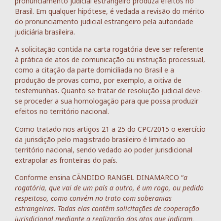
pronunciamento judicial estrangeiro produza efeitos no
Brasil. Em qualquer hipótese, é vedada a revisão do mérito
do pronunciamento judicial estrangeiro pela autoridade
judiciária brasileira.
A solicitação contida na carta rogatória deve ser referente
à prática de atos de comunicação ou instrução processual,
como a citação da parte domiciliada no Brasil e a
produção de provas como, por exemplo, a oitiva de
testemunhas. Quanto se tratar de resolução judicial deve-
se proceder a sua homologação para que possa produzir
efeitos no território nacional.
Como tratado nos artigos 21 a 25 do CPC/2015 o exercício
da jurisdição pelo magistrado brasileiro é limitado ao
território nacional, sendo vedado ao poder jurisdicional
extrapolar as fronteiras do país.
Conforme ensina CÃNDIDO RANGEL DINAMARCO “
a
rogatória, que vai de um país a outro, é um rogo, ou pedido
respeitoso, como convém no trato com soberanias
estrangeiras. Todas elas contêm solicitações de cooperação
jurisdicional mediante a realização dos atos que indicam,