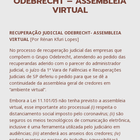
ODEBRECHT – ASSEMBLEIA
VIRTUAL
RECUPERAÇÃO JUDICIAL ODEBRECHT- ASSEMBLEIA
VIRTUAL
[Por Rénan Kfuri Lopes]
No processo de recuperação judicial das empresas que
compõem o Grupo Odebrecht, atendendo ao pedido das
recuperandas aderido com o parecer do administrador
judicial, o juízo da 1ª Vara de Falências e Recuperações
Judiciais de SP deferiu o pedido para que se dê a
continuidade da assembleia geral de credores em
“ambiente virtual”.
Embora a Lei 11.101/05 não tenha previsto a assembleia
virtual, esse importante ato processual
(i)
respeita o
distanciamento social imposto pelo coronavírus;
(ii)
são
seguros os meios tecnológicos de comunicação eletrônica,
inclusive é uma ferramenta utilizada pelo judiciário em
audiências;
(iii)
atenderá aos anseios dos credores;
(iv)
poderá manter os postos de trabalho;
(v)
possibilitará