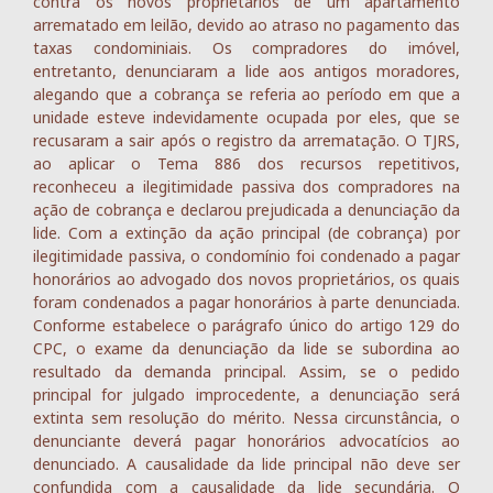
contra os novos proprietários de um apartamento
arrematado em leilão, devido ao atraso no pagamento das
taxas condominiais. Os compradores do imóvel,
entretanto, denunciaram a lide aos antigos moradores,
alegando que a cobrança se referia ao período em que a
unidade esteve indevidamente ocupada por eles, que se
recusaram a sair após o registro da arrematação. O TJRS,
ao aplicar o Tema 886 dos recursos repetitivos,
reconheceu a ilegitimidade passiva dos compradores na
ação de cobrança e declarou prejudicada a denunciação da
lide. Com a extinção da ação principal (de cobrança) por
ilegitimidade passiva, o condomínio foi condenado a pagar
honorários ao advogado dos novos proprietários, os quais
foram condenados a pagar honorários à parte denunciada.
Conforme estabelece o parágrafo único do artigo 129 do
CPC, o exame da denunciação da lide se subordina ao
resultado da demanda principal. Assim, se o pedido
principal for julgado improcedente, a denunciação será
extinta sem resolução do mérito. Nessa circunstância, o
denunciante deverá pagar honorários advocatícios ao
denunciado. A causalidade da lide principal não deve ser
confundida com a causalidade da lide secundária. O