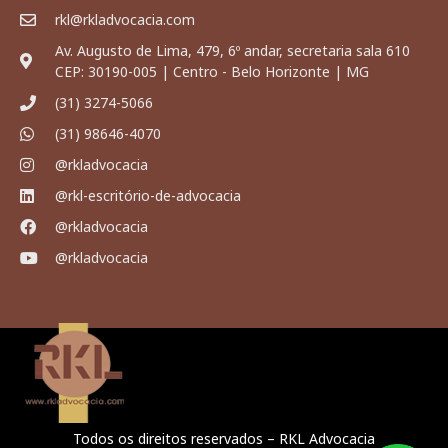
rkl@rkladvocacia.com
Av. Augusto de Lima, 479, 6º andar, secretaria sala 610
CEP: 30190-005 | Centro - Belo Horizonte | MG
(31) 3274-5066
(31) 98646-4070
@rkladvocacia
@rkl-escritório-de-advocacia
@rkladvocacia
@rkladvocacia
Todos os direitos reservados – RKL Advocacia