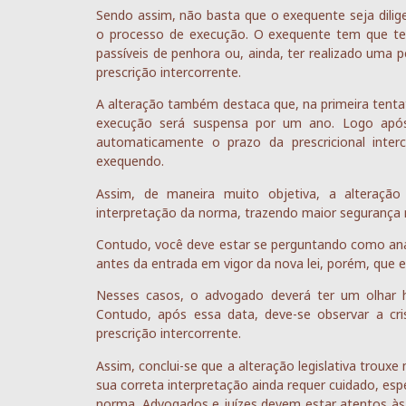
Sendo assim, não basta que o exequente seja dili
o processo de execução. O exequente tem que ter
passíveis de penhora ou, ainda, ter realizado uma p
prescrição intercorrente.
A alteração também destaca que, na primeira tentati
execução será suspensa por um ano. Logo após
automaticamente o prazo da prescricional inter
exequendo.
Assim, de maneira muito objetiva, a alteração t
interpretação da norma, trazendo maior segurança n
Contudo, você deve estar se perguntando como anali
antes da entrada em vigor da nova lei, porém, que 
Nesses casos, o advogado deverá ter um olhar híb
Contudo, após essa data, deve-se observar a cri
prescrição intercorrente.
Assim, conclui-se que a alteração legislativa trouxe
sua correta interpretação ainda requer cuidado, esp
norma. Advogados e juízes devem estar atentos às