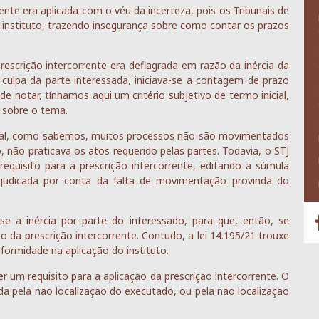
rente era aplicada com o véu da incerteza, pois os Tribunais de
o instituto, trazendo insegurança sobre como contar os prazos
prescrição intercorrente era deflagrada em razão da inércia da
culpa da parte interessada, iniciava-se a contagem de prazo
e notar, tínhamos aqui um critério subjetivo de termo inicial,
 sobre o tema.
afinal, como sabemos, muitos processos não são movimentados
, não praticava os atos requerido pelas partes. Todavia, o STJ
requisito para a prescrição intercorrente, editando a súmula
ejudicada por conta da falta de movimentação provinda do
e a inércia por parte do interessado, para que, então, se
o da prescrição intercorrente. Contudo, a lei 14.195/21 trouxe
iformidade na aplicação do instituto.
er um requisito para a aplicação da prescrição intercorrente. O
iada pela não localização do executado, ou pela não localização