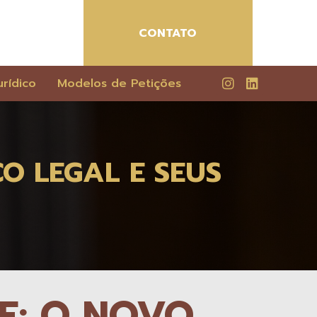
CONTATO
rídico
Modelos de Petições
O LEGAL E SEUS
E: O NOVO