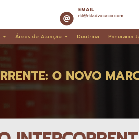
EMAIL
rkl@rkladvocacia.com
e
Áreas de Atuação
Doutrina
Panorama Ju
RRENTE: O NOVO MARC
O INTERCORRENT