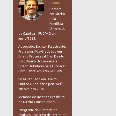
Lopes
Bacharel
em Direito
pela
Pontifícia
Universida
de Católica – PUC/MG em
Junho/1984.
Advogado, Escritor, Palestrante,
Professor, Pós-Graduado em
Direito Processual Civil, Direito
Civil, Direito de Empresa e
Direito Tributário pela Fundação
Dom Cabral em 1.988 e 1.989.
Pós-Graduado em Direito
Público e Tributário pela WPÓS
em outubro 2010.
Membro do Instituto Brasileiro
de Direito Constitucional.
Integrante da Diretoria do
Instituto Brasileiro de Direito de