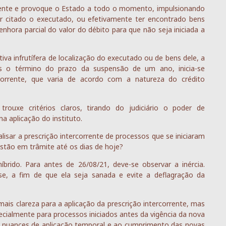
gente e provoque o Estado a todo o momento, impulsionando
 citado o executado, ou efetivamente ter encontrado bens
enhora parcial do valor do débito para que não seja iniciada a
va infrutífera de localização do executado ou de bens dele, a
 o término do prazo da suspensão de um ano, inicia-se
corrente, que varia de acordo com a natureza do crédito
rouxe critérios claros, tirando do judiciário o poder de
a aplicação do instituto.
sar a prescrição intercorrente de processos que se iniciaram
estão em trâmite até os dias de hoje?
rido. Para antes de 26/08/21, deve-se observar a inércia.
se, a fim de que ela seja sanada e evite a deflagração da
 mais clareza para a aplicação da prescrição intercorrente, mas
ecialmente para processos iniciados antes da vigência da nova
 nuances de aplicação temporal e ao cumprimento das novas