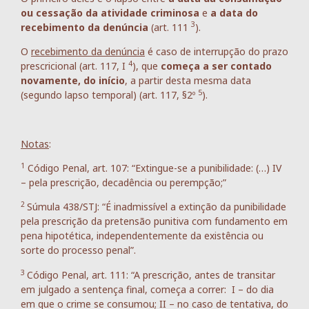
ou cessação da atividade criminosa
e
a data do
3
recebimento da denúncia
(art. 111
).
O
recebimento da denúncia
é caso de interrupção do prazo
4
prescricional (art. 117, I
), que
começa a ser contado
novamente, do início
, a partir desta mesma data
5
(segundo lapso temporal) (art. 117, §2º
).
Notas
:
1
Código Penal, art. 107: “Extingue-se a punibilidade: (…) IV
– pela prescrição, decadência ou perempção;”
2
Súmula 438/STJ: “É inadmissível a extinção da punibilidade
pela prescrição da pretensão punitiva com fundamento em
pena hipotética, independentemente da existência ou
sorte do processo penal”.
3
Código Penal, art. 111: “A prescrição, antes de transitar
em julgado a sentença final, começa a correr: I – do dia
em que o crime se consumou; II – no caso de tentativa, do