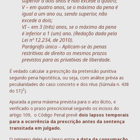
superior a dois anos e não excede a quatro;
V – em quatro anos, se o máximo da pena é
igual a um ano ou, sendo superior, não
excede a dois;
VI – em 3 (três) anos, se o máximo da pena
é inferior a 1 (um) ano. (Redação dada pela
Lei nº 12.234, de 2010).
Parágrafo único – Aplicam-se às penas
restritivas de direito os mesmos prazos
previstos para as privativas de liberdade.
É vedado calcular a prescrição da pretensão punitiva
segundo pena hipotética, ou seja, com análise prévia as
peculiaridades do caso concreto e dos réus (Súmula n. 438
2
do STJ
).
Apurada a pena máxima prevista para o ato ilícito, e
verificado o prazo prescricional segundo os incisos do
artigo 109, o Código Penal prevê
dois lapsos temporais
para a ocorrência da prescrição antes da sentença
transitada em julgado.
O primeiro deles é o lapso entre
a data da consumação