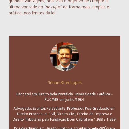
grandes vantagens, pois visa o objetivo de cumprir a
última vontade do “
de cujus
” de forma mais simples e
prática, nos limites da lei.
Rénan Kfuri Lopes
Bacharel em Direito pela Pontifícia Universidade Católica –
PUC/MG em Junho/1984.
Advogado, Escritor, Palestrante, Professor, Pós-Graduado em
Direito Processual Civil, Direito Civil, Direito de Empresa e
Direito Tributário pela Fundação Dom Cabral em 1.988 e 1.989.
Pós-Graduado em Direito Público e Tributário pela WPÓS em