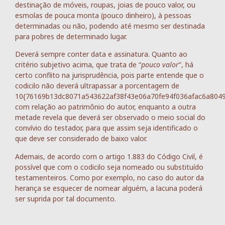
destinação de móveis, roupas, joias de pouco valor, ou
esmolas de pouca monta (pouco dinheiro), à pessoas
determinadas ou não, podendo até mesmo ser destinada
para pobres de determinado lugar.
Deverá sempre conter data e assinatura. Quanto ao
critério subjetivo acima, que trata de “
pouco valor
”, há
certo conflito na jurisprudência, pois parte entende que o
codicilo não deverá ultrapassar a porcentagem de
10{76169b13dc8071a543622af38f43e06a70fe94f036afac6a804
com relação ao patrimônio do autor, enquanto a outra
metade revela que deverá ser observado o meio social do
convívio do testador, para que assim seja identificado o
que deve ser considerado de baixo valor.
Ademais, de acordo com o artigo 1.883 do Código Civil, é
possível que com o codicilo seja nomeado ou substituído
testamenteiros. Como por exemplo, no caso do autor da
herança se esquecer de nomear alguém, a lacuna poderá
ser suprida por tal documento.