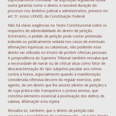
outra garantia como o direito à razoável duração do
processo nos âmbitos judicial e administrativo, previsto no
art. 5º, inciso LXXVIII, da Constituição Federal.
Não há claras exigências no Texto Constitucional sobre os
requisitos de admissibilidade do direito de petição.
Entretanto, o pedido de petição pode conter pretensão
indevida ou juridicamente vedada nos casos de eventuais
afirmações injuriosas ou caluniosas, não podendo esse
direito ser utilizado no intuito de proferir ofensas pessoais.
A jurisprudência do Supremo Tribunal também ressalva que
a necessidade de narrar ou de criticar atua como fator de
descaracterização do tipo subjetivo peculiar aos crimes
contra a honra, especialmente quando a manifestação
considerada ofensiva decorre do regular exercício, pelo
agente, de um direito que lhe assiste (direito de petição) e
de cuja prática não transparece o
pravus animus
, que
constitui elemento essencial à positivação dos delitos de
calúnia, difamação e/ou injúria.
Ressalta-se, também, que o direito de petição não
assegura a possibilidade de o interessado – que não dispõe