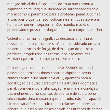
redação inicial do Código Penal de 1940 não tomou a
dignidade da mulher, sua liberdade ou integridade física e
moral como o parâmetro para a proteção penal. Algo não
à toa, pois o que, de fato, colocava-se em questão era a
honra do homem, seja pai, irmão, marido, isto é, o
proprietário e possuidor daquele objeto: o corpo da mulher.
Violentar uma mulher significava desonrar a família e,
nesse sentido, o crime, por si só, era considerado um ato
de demonstração de força, de diminuição do outro: o
patriarca, proprietário das terras, dos escravos, das
mulheres (MENDES e PIMENTEL, 2018, p. 316).
A mudança ocorrida com a Lei 12.015/2009, pela qual
passa a denominar Crimes contra a dignidade sexual e
crimes contra a liberdade sexual
[1]
, apontam para a
construção de outro paradigma na estrutura dogmática
penal, considerando a vitimização feminina e a condição
das mulheres como sujeitos de direito e de sua própria
sexualidade. Uma mudança que, contudo, não foi capaz de
ultrapassar a força da cultura nas relações de opressão de
gênero, que estão nas bases sociais das práticas de crimes