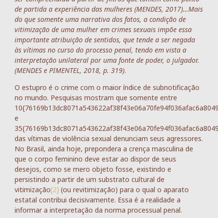
de partida a experiência das mulheres (MENDES, 2017)…Mais
do que somente uma narrativa dos fatos, a condição de
vitimização de uma mulher em crimes sexuais impõe essa
importante atribuição de sentidos, que tende a ser negada
às vítimas no curso do processo penal, tendo em vista a
interpretação unilateral por uma fonte de poder, o julgador.
(MENDES e PIMENTEL, 2018, p. 319)
.
O estupro é o crime com o maior índice de subnotificação
no mundo. Pesquisas mostram que somente entre
10{76169b13dc8071a543622af38f43e06a70fe94f036afac6a804
e
35{76169b13dc8071a543622af38f43e06a70fe94f036afac6a804
das vítimas de violência sexual denunciam seus agressores.
No Brasil, ainda hoje, prepondera a crença masculina de
que o corpo feminino deve estar ao dispor de seus
desejos, como se mero objeto fosse, existindo e
persistindo a partir de um substrato cultural de
vitimização
[2]
(ou revitimização) para o qual o aparato
estatal contribui decisivamente. Essa é a realidade a
informar a interpretação da norma processual penal.