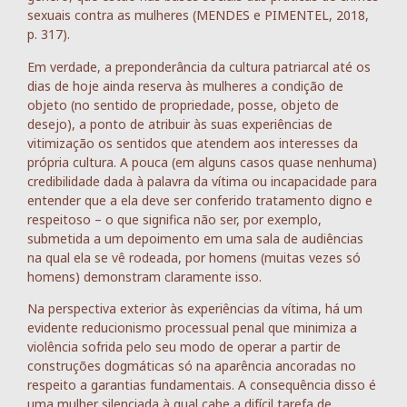
sexuais contra as mulheres (MENDES e PIMENTEL, 2018,
p. 317).
Em verdade, a preponderância da cultura patriarcal até os
dias de hoje ainda reserva às mulheres a condição de
objeto (no sentido de propriedade, posse, objeto de
desejo), a ponto de atribuir às suas experiências de
vitimização os sentidos que atendem aos interesses da
própria cultura. A pouca (em alguns casos quase nenhuma)
credibilidade dada à palavra da vítima ou incapacidade para
entender que a ela deve ser conferido tratamento digno e
respeitoso – o que significa não ser, por exemplo,
submetida a um depoimento em uma sala de audiências
na qual ela se vê rodeada, por homens (muitas vezes só
homens) demonstram claramente isso.
Na perspectiva exterior às experiências da vítima, há um
evidente reducionismo processual penal que minimiza a
violência sofrida pelo seu modo de operar a partir de
construções dogmáticas só na aparência ancoradas no
respeito a garantias fundamentais. A consequência disso é
uma mulher silenciada à qual cabe a difícil tarefa de