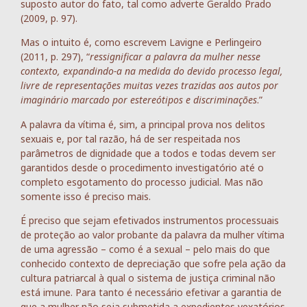
suposto autor do fato, tal como adverte Geraldo Prado
(2009, p. 97).
Mas o intuito é, como escrevem Lavigne e Perlingeiro
(2011, p. 297), “
ressignificar a palavra da mulher nesse
contexto, expandindo-a na medida do devido processo legal,
livre de representações muitas vezes trazidas aos autos por
imaginário marcado por estereótipos e discriminações
.”
A palavra da vítima é, sim, a principal prova nos delitos
sexuais e, por tal razão, há de ser respeitada nos
parâmetros de dignidade que a todos e todas devem ser
garantidos desde o procedimento investigatório até o
completo esgotamento do processo judicial. Mas não
somente isso é preciso mais.
É preciso que sejam efetivados instrumentos processuais
de proteção ao valor probante da palavra da mulher vítima
de uma agressão – como é a sexual – pelo mais do que
conhecido contexto de depreciação que sofre pela ação da
cultura patriarcal à qual o sistema de justiça criminal não
está imune. Para tanto é necessário efetivar a garantia de
que a mulher não seja submetida a expedientes vexatórios