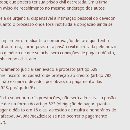
or, que poderá ter sua prisão civil decretada. Em última
com aviso de recebimento no mesmo endereço dos autos.
ela de urgência, dispensável a intimação pessoal do devedor
quanto o processo onde fora instituída a obrigação ainda se
nadimplemento mediante a comprovação de fato que tenha
trário terá, como já visto, a prisão civil decretada pelo prazo
ão genérica de que se acha sem condições de pagar o débito,
nha impossibilitado.
amento judicial ser levado a protesto (artigo 528,
me inscrito no cadastro de proteção ao crédito (artigo 782,
a não eximirá o devedor, por óbvio, do pagamento das
 528, parágrafo 5º).
ébito superior a três prestações, não será admissível a prisão
 se dar na forma do artigo 523 (obrigação de pagar quantia
agar o débito em 15 dias, acrescido de multa e honorários de
afac6a80498da78c2dc5a6} se não ocorrer o pagamento
3º).