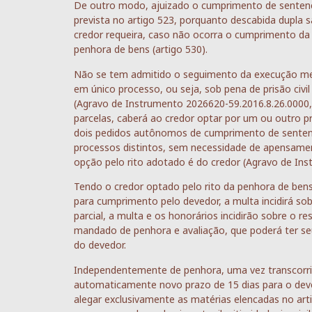
De outro modo, ajuizado o cumprimento de sentença s
prevista no artigo 523, porquanto descabida dupla
credor requeira, caso não ocorra o cumprimento da
penhora de bens (artigo 530).
Não se tem admitido o seguimento da execução me
em único processo, ou seja, sob pena de prisão civi
(Agravo de Instrumento 2026620-59.2016.8.26.0000, T
parcelas, caberá ao credor optar por um ou outro 
dois pedidos autônomos de cumprimento de senten
processos distintos, sem necessidade de apensame
opção pelo rito adotado é do credor (Agravo de Ins
Tendo o credor optado pelo rito da penhora de bens (
para cumprimento pelo devedor, a multa incidirá so
parcial, a multa e os honorários incidirão sobre o re
mandado de penhora e avaliação, que poderá ter se
do devedor.
Independentemente de penhora, uma vez transcorrid
automaticamente novo prazo de 15 dias para o dev
alegar exclusivamente as matérias elencadas no arti