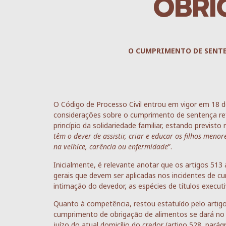
OBRI
O CUMPRIMENTO DE SENT
O Código de Processo Civil entrou em vigor em 18 d
considerações sobre o cumprimento de sentença re
princípio da solidariedade familiar, estando previsto
têm o dever de assistir, criar e educar os filhos meno
na velhice, carência ou enfermidade
”.
Inicialmente, é relevante anotar que os artigos 513
gerais que devem ser aplicadas nos incidentes de c
intimação do devedor, as espécies de títulos executi
Quanto à competência, restou estatuído pelo artigo 
cumprimento de obrigação de alimentos se dará no j
juízo do atual domicílio do credor (artigo 528, parágr