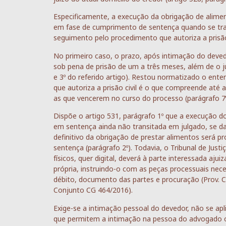
Especificamente, a execução da obrigação de alimento
em fase de cumprimento de sentença quando se tratar
seguimento pelo procedimento que autoriza a prisão
No primeiro caso, o prazo, após intimação do devedo
sob pena de prisão de um a três meses, além de o j
e 3º do referido artigo). Restou normatizado o ent
que autoriza a prisão civil é o que compreende até
as que vencerem no curso do processo (parágrafo 7º
Dispõe o artigo 531, parágrafo 1º que a execução d
em sentença ainda não transitada em julgado, se 
definitivo da obrigação de prestar alimentos será
sentença (parágrafo 2º). Todavia, o Tribunal de Jus
físicos, quer digital, deverá à parte interessada a
própria, instruindo-o com as peças processuais nece
débito, documento das partes e procuração (Prov
Conjunto CG 464/2016).
Exige-se a intimação pessoal do devedor, não se apl
que permitem a intimação na pessoa do advogado ou