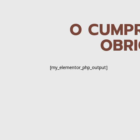
O CUMPR
OBRI
[my_elementor_php_output]