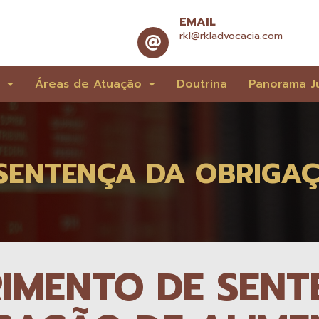
EMAIL
rkl@rkladvocacia.com
e
Áreas de Atuação
Doutrina
Panorama Ju
SENTENÇA DA OBRIGAÇ
IMENTO DE SENT