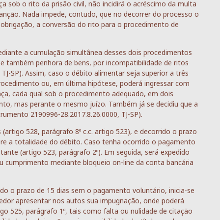
ob o rito da prisão civil, não incidirá o acréscimo da multa
 sanção. Nada impede, contudo, que no decorrer do processo o
 obrigação, a conversão do rito para o procedimento de
diante a cumulação simultânea desses dois procedimentos
l e também penhora de bens, por incompatibilidade de ritos
J-SP). Assim, caso o débito alimentar seja superior a três
procedimento ou, em última hipótese, poderá ingressar com
ça, cada qual sob o procedimento adequado, em dois
nto, mas perante o mesmo juízo. Também já se decidiu que a
trumento 2190996-28.2017.8.26.0000, TJ-SP).
artigo 528, parágrafo 8º c.c. artigo 523), e decorrido o prazo
bre a totalidade do débito. Caso tenha ocorrido o pagamento
stante (artigo 523, parágrafo 2º). Em seguida, será expedido
u cumprimento mediante bloqueio on-line da conta bancária
o o prazo de 15 dias sem o pagamento voluntário, inicia-se
edor apresentar nos autos sua impugnação, onde poderá
go 525, parágrafo 1º, tais como falta ou nulidade de citação