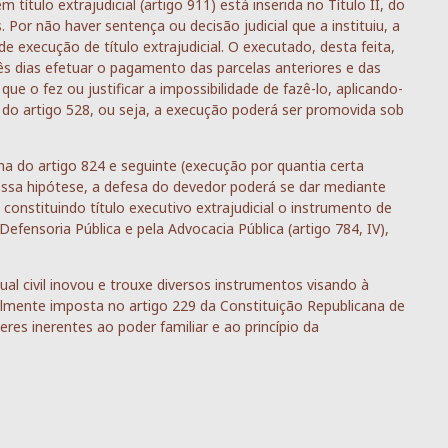
ítulo extrajudicial (artigo 911) está inserida no Título II, do
. Por não haver sentença ou decisão judicial que a instituiu, a
e execução de título extrajudicial. O executado, desta feita,
s dias efetuar o pagamento das parcelas anteriores e das
e o fez ou justificar a impossibilidade de fazê-lo, aplicando-
º do artigo 528, ou seja, a execução poderá ser promovida sob
a do artigo 824 e seguinte (execução por quantia certa
ssa hipótese, a defesa do devedor poderá se dar mediante
onstituindo título executivo extrajudicial o instrumento de
Defensoria Pública e pela Advocacia Pública (artigo 784, IV),
al civil inovou e trouxe diversos instrumentos visando à
almente imposta no artigo 229 da Constituição Republicana de
eres inerentes ao poder familiar e ao princípio da