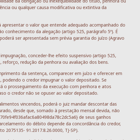
ilidade da obrigação ou inexequibilidade do título, penhora ou
ncia ou qualquer causa modificativa ou extintiva da
rá apresentar o valor que entende adequado acompanhado do
ão conhecimento da alegação (artigo 525, parágrafo 5º). É
oderá ser apresentada sem prévia garantia do juízo (Agravo
a impugnação, conceder-lhe efeito suspensivo (artigo 525,
o, reforço, redução da penhora ou avaliação dos bens.
umprimento da sentença, comparecer em juízo e oferecer em
, podendo o credor impugnar o valor depositado. Se
inará o prosseguimento da execução com penhora e atos
aso o credor não se opuser ao valor depositado.
alimentos vincendos, poderá o juiz mandar descontar das
purado, desde que, somado à prestação mensal devida, não
70fe94f036afac6a80498da78c2dc5a6} de seus ganhos
 parcelamento do débito depende da concordância do credor,
to 2075135- 91.2017.8.26.0000, TJ-SP).