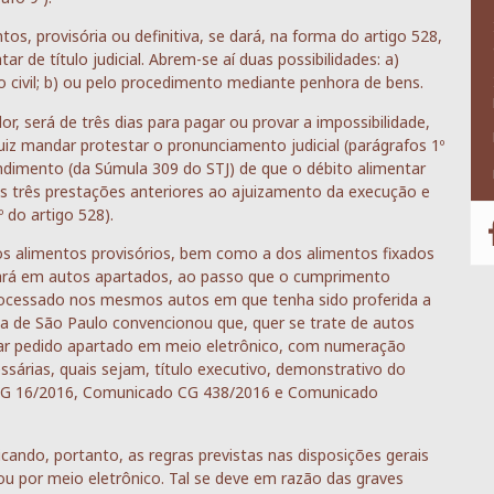
s, provisória ou definitiva, se dará, na forma do artigo 528,
 de título judicial. Abrem-se aí duas possibilidades: a)
 civil; b) ou pelo procedimento mediante penhora de bens.
r, será de três dias para pagar ou provar a impossibilidade,
uiz mandar protestar o pronunciamento judicial (parágrafos 1º
endimento (da Súmula 309 do STJ) de que o débito alimentar
 as três prestações anteriores ao ajuizamento da execução e
 do artigo 528).
os alimentos provisórios, bem como a dos alimentos fixados
dará em autos apartados, ao passo que o cumprimento
 processado nos mesmos autos em que tenha sido proferida a
tiça de São Paulo convencionou que, quer se trate de autos
juizar pedido apartado em meio eletrônico, com numeração
ssárias, quais sejam, título executivo, demonstrativo do
. CG 16/2016, Comunicado CG 438/2016 e Comunicado
icando, portanto, as regras previstas nas disposições gerais
 por meio eletrônico. Tal se deve em razão das graves