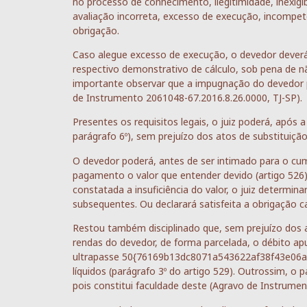
no processo de conhecimento, ilegitimidade, inexigib
avaliação incorreta, excesso de execução, incompetê
obrigação.
Caso alegue excesso de execução, o devedor deve
respectivo demonstrativo de cálculo, sob pena de n
importante observar que a impugnação do devedor p
de Instrumento 2061048-67.2016.8.26.0000, TJ-SP).
Presentes os requisitos legais, o juiz poderá, após 
parágrafo 6º), sem prejuízo dos atos de substituiçã
O devedor poderá, antes de ser intimado para o c
pagamento o valor que entender devido (artigo 526)
constatada a insuficiência do valor, o juiz determ
subsequentes. Ou declarará satisfeita a obrigação c
Restou também disciplinado que, sem prejuízo dos 
rendas do devedor, de forma parcelada, o débito a
ultrapasse 50{76169b13dc8071a543622af38f43e06a
líquidos (parágrafo 3º do artigo 529). Outrossim, o
pois constitui faculdade deste (Agravo de Instrumen