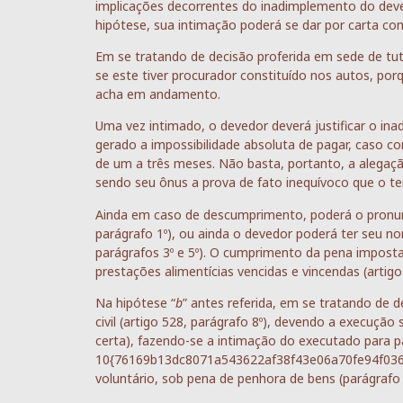
implicações decorrentes do inadimplemento do deved
hipótese, sua intimação poderá se dar por carta 
Em se tratando de decisão proferida em sede de tut
se este tiver procurador constituído nos autos, por
acha em andamento.
Uma vez intimado, o devedor deverá justificar o i
gerado a impossibilidade absoluta de pagar, caso con
de um a três meses. Não basta, portanto, a alegaç
sendo seu ônus a prova de fato inequívoco que o te
Ainda em caso de descumprimento, poderá o pronunci
parágrafo 1º), ou ainda o devedor poderá ter seu no
parágrafos 3º e 5º). O cumprimento da pena impost
prestações alimentícias vencidas e vincendas (artigo
Na hipótese “
b
” antes referida, em se tratando de d
civil (artigo 528, parágrafo 8º), devendo a execução
certa), fazendo-se a intimação do executado para p
10{76169b13dc8071a543622af38f43e06a70fe94f036
voluntário, sob pena de penhora de bens (parágrafo 