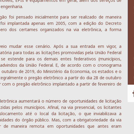
móveis, EPIs e equipamentos em geral, além dos serviços de
 engenharia.
gão foi pensado inicialmente para ser realizado de maneira
ca foi implantada apenas em 2005, com a edição do Decreto
ero dos certames organizados na via eletrônica, a forma
eio mudar esse cenário. Após a sua entrada em vigor, a
atória para todas as licitações promovidas pela União Federal
se estende para os demais entes federativos (municípios,
os advindos da União Federal. E, de acordo com o cronograma
de outubro de 2019, do Ministério da Economia, os estados e o
tegralmente o pregão eletrônico a partir do dia 28 de outubro
r com o pregão eletrônico implantado a partir de fevereiro de
eletrônica aumentará o número de oportunidades de licitação
das pelos municípios. Afinal, na via presencial, os licitantes
camento até o local da licitação, o que inviabilizava a
idades do órgão público. Mas, com a obrigatoriedade da via
cipar de maneira remota em oportunidades que antes eram