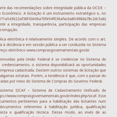
 parte das recomendações sobre integridade pública da OCDE –
Econômico. A licitação é um instrumento estratégico e, no
8071a543622af38f43e06a70fe94f036afac6a80498da78c2dc5a6}
antir a integridade, transparência, participação das empresas
 corrupção.
ica eletrônica é relativamente simples. De acordo com o art.
rá à distância e em sessão pública a ser conduzida no Sistema
ereço eletrônico www.comprasgovernamentais.gov.br.
promovidas pela União Federal é se credenciar no Sistema de
 credenciamento, o sistema disponibilizará as oportunidades
empresa cadastrada. Existem outros sistemas de licitação que
r algumas estatais. Porém, a tendência é que, com o passar do
lizadas por meio do Sistema de Compras do Governo Federal.
 sistema SICAF – Sistema de Cadastramento Unificado de
tps://www.comprasgovernamentais.gov.br/index.php/sicaf. Esse
umentos pertinentes para a habilitação das licitantes num
documentos referentes à habilitação jurídica, qualificação
alhista e qualificação técnica. Desse modo, ao invés de as