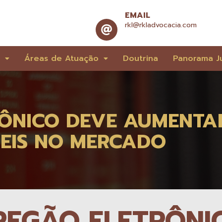
EMAIL
rkl@rkladvocacia.com
e
Áreas de Atuação
Doutrina
Panorama Ju
ÔNICO DEVE AUMENTA
VEIS NO MERCADO
REGÃO ELETRÔNI