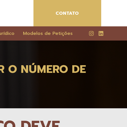
CONTATO
rídico
Modelos de Petições
R O NÚMERO DE
CO DEVE