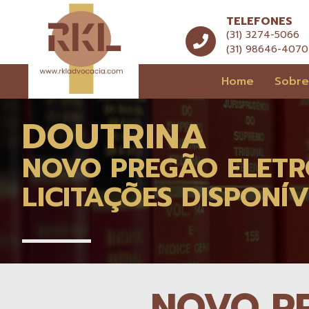
TELEFONES
(31) 3274-5066
(31) 98646-4070
Home
Sobr
DOUTRINA
NOVO PREGÃO ELETR
LICITAÇÕES DISPONÍ
NOVO P