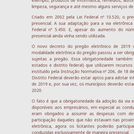
exemplo, produtos de informática, remédios, auto
limpeza, segurança e até mesmo alguns serviços de
Criado em 2002 pela Lei Federal nº 10.520, o pre
presencial. A sua adaptação para a via eletrôni
Federal nº 5.450. E, apesar do aumento do núm
presencial ainda vinha sendo utilizada.
O novo decreto do pregão eletrônico de 2019 v
modalidade eletrônica do pregão passou a ser obrig
sujeitas a pregão. Essa obrigatoriedade também 
estados e distrito federal) que utilizarem recurs
instituído pela Instrução Normativa nº 206, de 18 
Distrito Federal deverão estar aptos para adotar in
de 2019 e, por sua vez, os municípios deverão esta
2020.
O fato é que a obrigatoriedade da adoção da via 
disponíveis aos empresários, em especial as conduzi
eram obrigados a assumir as despesas com deslo
participação daqueles que não estavam nas proxim
eletrônica, agora os licitantes poderão parti
conduzidas exclusivamente de maneira presencial.