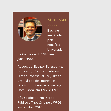
Rénan Kfuri
Lopes
Bacharel
em Direito
pela
Pontifícia
Universida
de Católica – PUC/MG em
Junho/1984.
Advogado, Escritor, Palestrante,
Professor, Pós-Graduado em
Direito Processual Civil, Direito
Civil, Direito de Empresa e
Direito Tributário pela Fundação
Dom Cabral em 1.988 e 1.989.
Pós-Graduado em Direito
Público e Tributário pela WPÓS
em outubro 2010.