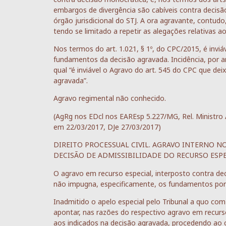
embargos de divergência são cabíveis contra decisão
órgão jurisdicional do STJ. A ora agravante, contud
tendo se limitado a repetir as alegações relativas a
Nos termos do art. 1.021, § 1º, do CPC/2015, é invi
fundamentos da decisão agravada. Incidência, por a
qual “é inviável o Agravo do art. 545 do CPC que d
agravada”.
Agravo regimental não conhecido.
(AgRg nos EDcl nos EAREsp 5.227/MG, Rel. Minis
em 22/03/2017, DJe 27/03/2017)
DIREITO PROCESSUAL CIVIL. AGRAVO INTERNO N
DECISÃO DE ADMISSIBILIDADE DO RECURSO ESPECI
O agravo em recurso especial, interposto contra de
não impugna, especificamente, os fundamentos por e
Inadmitido o apelo especial pelo Tribunal a quo c
apontar, nas razões do respectivo agravo em recur
aos indicados na decisão agravada, procedendo ao co