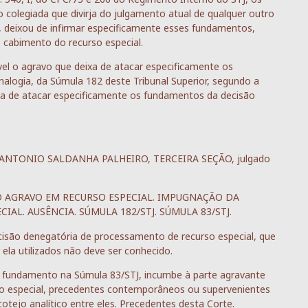
 colegiada que divirja do julgamento atual de qualquer outro
o, deixou de infirmar especificamente esses fundamentos,
o cabimento do recurso especial.
ável o agravo que deixa de atacar especificamente os
nalogia, da Súmula 182 deste Tribunal Superior, segundo a
eixa de atacar especificamente os fundamentos da decisão
tro ANTONIO SALDANHA PALHEIRO, TERCEIRA SEÇÃO, julgado
O AGRAVO EM RECURSO ESPECIAL. IMPUGNAÇÃO DA
AL. AUSÊNCIA. SÚMULA 182/STJ. SÚMULA 83/STJ.
cisão denegatória de processamento de recurso especial, que
la utilizados não deve ser conhecido.
om fundamento na Súmula 83/STJ, incumbe à parte agravante
so especial, precedentes contemporâneos ou supervenientes
tejo analítico entre eles. Precedentes desta Corte.