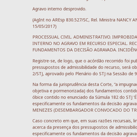
Agravo interno desprovido.
(AgInt no AREsp 830.527/SC, Rel. Ministra NANCY
15/05/2017)
PROCESSUAL CIVIL. ADMINISTRATIVO. IMPROBID
INTERNO NO AGRAVO EM RECURSO ESPECIAL. REC
FUNDAMENTOS DA DECISÃO AGRAVADA. INCIDÊNCI
Registre-se, de logo, que o acórdão recorrido foi p
pressupostos de admissibilidade do recurso, será ob
2/STJ, aprovado pelo Plenário do STJ na Sessão de 
Na forma da jurisprudência desta Corte, “a impugna
objetiva e pormenorizada) dos fundamentos contidos
óbice contido no enunciado da Súmula 182 do STJ ‘É 
especificamente os fundamentos da decisão agrava
MENEZES (DESEMBARGADOR CONVOCADO DO TRF 1ª
Caso concreto em que, em suas razões recursais, li
acerca da presença dos pressupostos de admissibil
especificamente os fundamentos da decisão agravada, a