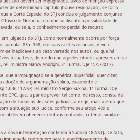
s da decisão devem ser impugnados, alvos de menção expressa
orrer de determinado capítulo (houve resignação), se for o
 que a Corte Especial do STJ conclua o julgamento conjunto
o Otávio de Noronha, em que se discute a possibilidade de
vada, ou seja, o conhecimento parcial do recurso.
o em julgados do STJ, como normalmente ocorre por força
as súmulas 83 e 568, em suas razões recursais, deve o
m-se inaplicáveis ao caso versado nos autos, ou que há
ráveis à sua tese, de modo que aqueles citados apresentam-se
rel. ministra Nancy Andrighi, 3ª Turma, DJe 15/5/2017).
, que a impugnação seja genérica, superficial, quer dizer,
 a adoção de argumentação sólida, exauriente e
p 1.036.117/SP, rel. ministro Sérgio Kukina, 1ª Turma, DJe
nte CPC, que, a par de prever, tal como, de resto, consta da
tação de todas as decisões judiciais, a exige, mais até do que
a com a situação sub judice, conforme seu artigo 489 e
sal deverá obedecer, mutatis mutandis, critérios similares,
a a nova interpretação conferida à Súmula 182/STJ. De fato,
isão impugnada contribuem para o aperfeiçoamento da