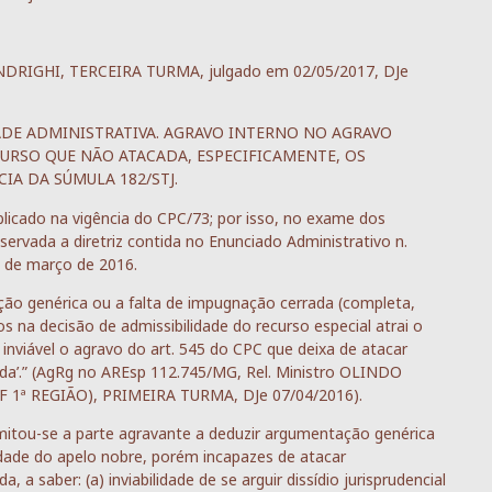
 ANDRIGHI, TERCEIRA TURMA, julgado em 02/05/2017, DJe
ADE ADMINISTRATIVA. AGRAVO INTERNO NO AGRAVO
URSO QUE NÃO ATACADA, ESPECIFICAMENTE, OS
A DA SÚMULA 182/STJ.
ublicado na vigência do CPC/73; por isso, no exame dos
servada a diretriz contida no Enunciado Administrativo n.
9 de março de 2016.
ção genérica ou a falta de impugnação cerrada (completa,
 na decisão de admissibilidade do recurso especial atrai o
inviável o agravo do art. 545 do CPC que deixa de atacar
da’.” (AgRg no AREsp 112.745/MG, Rel. Ministro OLINDO
 REGIÃO), PRIMEIRA TURMA, DJe 07/04/2016).
mitou-se a parte agravante a deduzir argumentação genérica
idade do apelo nobre, porém incapazes de atacar
 saber: (a) inviabilidade de se arguir dissídio jurisprudencial