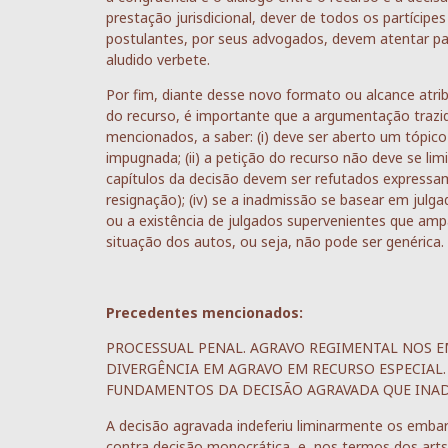
prestação jurisdicional, dever de todos os partícipe
postulantes, por seus advogados, devem atentar par
aludido verbete.
Por fim, diante desse novo formato ou alcance atri
do recurso, é importante que a argumentação trazi
mencionados, a saber: (i) deve ser aberto um tópic
impugnada; (ii) a petição do recurso não deve se limit
capítulos da decisão devem ser refutados expressam
resignação); (iv) se a inadmissão se basear em julg
ou a existência de julgados supervenientes que ampa
situação dos autos, ou seja, não pode ser genérica.
Precedentes mencionados:
PROCESSUAL PENAL. AGRAVO REGIMENTAL NOS 
DIVERGÊNCIA EM AGRAVO EM RECURSO ESPECIAL.
FUNDAMENTOS DA DECISÃO AGRAVADA QUE INAD
A decisão agravada indeferiu liminarmente os emba
contra decisão monocrática, e, nos termos dos arts