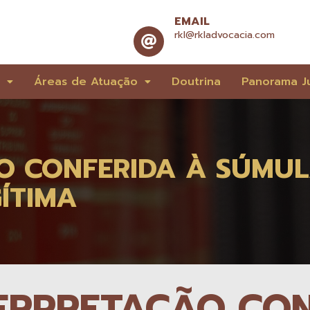
EMAIL
rkl@rkladvocacia.com
e
Áreas de Atuação
Doutrina
Panorama Ju
 CONFERIDA À SÚMULA
ÍTIMA
ERPRETAÇÃO CON