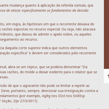
evante mudança quanto à aplicação da referida súmula, que
eixa de atacar especificamente os fundamentos da decisão
to, em regra, às hipóteses em que o recorrente deixava de
s razões expostas no recurso especial. Ou seja, não atacava
trânsito, que deixou de admitir o apelo nobre, ou aqueles
 seguimento ao recurso.
ia daquela corte superior indica que outros elementos
nação específica” e devem ser considerados pelo recorrente
ursal, abra-se um tópico, que se poderia denominar “Da
ivas razões, de molde a deixar evidente para o relator que se
rsais.
ão de que o agravante não pode se limitar a repetir as
 Deve, portanto, sempre, direcionar sua irresignação contra a
s fundamentos (por exemplo, AgRg nos EDcl nos EAREsp
ª Seção, DJe 27/3/2017).