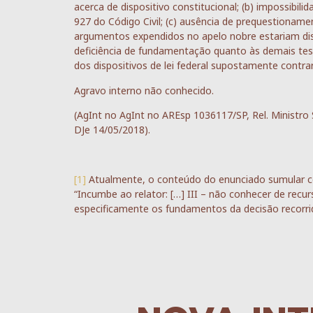
acerca de dispositivo constitucional; (b) impossibili
927 do Código Civil; (c) ausência de prequestionam
argumentos expendidos no apelo nobre estariam dis
deficiência de fundamentação quanto às demais tese
dos dispositivos de lei federal supostamente contra
Agravo interno não conhecido.
(AgInt no AgInt no AREsp 1036117/SP, Rel. Minist
DJe 14/05/2018).
[1]
Atualmente, o conteúdo do enunciado sumular co
“Incumbe ao relator: […] III – não conhecer de rec
especificamente os fundamentos da decisão recorri