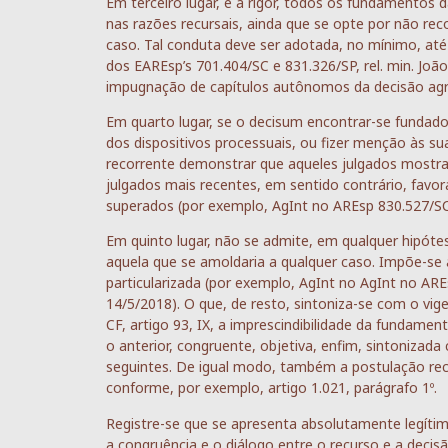
Em terceiro lugar, e a rigor, todos os fundamento
nas razões recursais, ainda que se opte por não rec
caso. Tal conduta deve ser adotada, no mínimo, até
dos EAREsp’s 701.404/SC e 831.326/SP, rel. min. Joã
impugnação de capítulos autônomos da decisão agra
Em quarto lugar, se o decisum encontrar-se fundad
dos dispositivos processuais, ou fizer menção às su
recorrente demonstrar que aqueles julgados mostra
julgados mais recentes, em sentido contrário, favo
superados (por exemplo, AgInt no AREsp 830.527/SC, 
Em quinto lugar, não se admite, em qualquer hipótese
aquela que se amoldaria a qualquer caso. Impõe-se
particularizada (por exemplo, AgInt no AgInt no AREs
14/5/2018). O que, de resto, sintoniza-se com o vige
CF, artigo 93, IX, a imprescindibilidade da fundamen
o anterior, congruente, objetiva, enfim, sintonizad
seguintes. De igual modo, também a postulação recur
conforme, por exemplo, artigo 1.021, parágrafo 1º.
Registre-se que se apresenta absolutamente legítim
a congruência e o diálogo entre o recurso e a dec