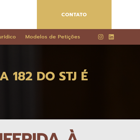
CONTATO
rídico
Modelos de Petições
 182 DO STJ É
FERIDA À