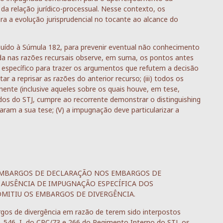
s da relação jurídico-processual. Nesse contexto, os
a a evolução jurisprudencial no tocante ao alcance do
buído à Súmula 182, para prevenir eventual não conhecimento
da nas razões recursais observe, em suma, os pontos antes
o específico para trazer os argumentos que refutem a decisão
ar a reprisar as razões do anterior recurso; (iii) todos os
ente (inclusive aqueles sobre os quais houve, em tese,
ados do STJ, cumpre ao recorrente demonstrar o distinguishing
ram a sua tese; (V) a impugnação deve particularizar a
EMBARGOS DE DECLARAÇÃO NOS EMBARGOS DE
 AUSÊNCIA DE IMPUGNAÇÃO ESPECÍFICA DOS
MITIU OS EMBARGOS DE DIVERGÊNCIA.
rgos de divergência em razão de terem sido interpostos
. 546, I, do CPC/73 e 266 do Regimento Interno do STJ, os