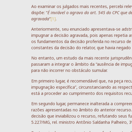
Ao examinar os julgados mais recentes, percebi rel
dispõe: “
É inviável o agravo do art. 545 do CPC que d
agravada
”
[1]
.
Anteriormente, seu enunciado apresentava-se adstri
impugnar a decisão agravada, pois apenas repetia a
os fundamentos da decisão proferida no recurso de 
constantes da decisão do relator, que havia negado
No entanto, um estudo da mais recente jurisprudênc
passaram a integrar o âmbito da “ausência de impug
para não incorrer no obstáculo sumular.
Em primeiro lugar, é recomendável que, na peça rec
impugnação específica”, circunstanciando as respect
está a proceder ao cumprimento dos requisitos recu
Em segundo lugar, permanece inalterada a compreens
razões apresentadas no âmbito do anterior recurso.
decisão que inviabilizou o recurso, refutando seu
5.227/MG, rel. ministro Antônio Saldanha Palheiro, 3