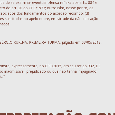
dade de se examinar eventual ofensa reflexa aos arts. 884 e
ento do art. 20 do CPC/1973; outrossim, nesse ponto, os
sociados dos fundamentos do acórdão recorrido; (d)
s suscitadas no apelo nobre, em virtude da não indicação
riados.
ro SÉRGIO KUKINA, PRIMEIRA TURMA, julgado em 03/05/2018,
nsta, expressamente, no CPC/2015, em seu artigo 932, III:
urso inadmissível, prejudicado ou que não tenha impugnado
da”.