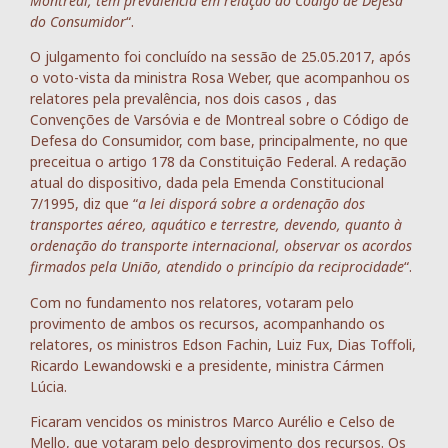
Montreal, têm prevalência em relação ao Código de Defesa
do Consumidor
“.
O julgamento foi concluído na sessão de 25.05.2017, após
o voto-vista da ministra Rosa Weber, que acompanhou os
relatores pela prevalência, nos dois casos , das
Convenções de Varsóvia e de Montreal sobre o Código de
Defesa do Consumidor, com base, principalmente, no que
preceitua o artigo 178 da Constituição Federal. A redação
atual do dispositivo, dada pela Emenda Constitucional
7/1995, diz que “
a lei disporá sobre a ordenação dos
transportes aéreo, aquático e terrestre, devendo, quanto à
ordenação do transporte internacional, observar os acordos
firmados pela União, atendido o princípio da reciprocidade
“.
Com no fundamento nos relatores, votaram pelo
provimento de ambos os recursos, acompanhando os
relatores, os ministros Edson Fachin, Luiz Fux, Dias Toffoli,
Ricardo Lewandowski e a presidente, ministra Cármen
Lúcia.
Ficaram vencidos os ministros Marco Aurélio e Celso de
Mello, que votaram pelo desprovimento dos recursos. Os