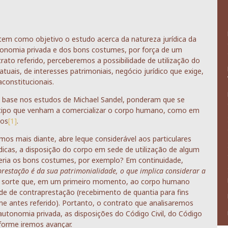
 tem como objetivo o estudo acerca da natureza jurídica da
tonomia privada e dos bons costumes, por força de um
rato referido, perceberemos a possibilidade de utilização do
uais, de interesses patrimoniais, negócio jurídico que exige,
aconstitucionais.
m base nos estudos de Michael Sandel, ponderam que se
o tipo que venham a comercializar o corpo humano, como em
los
[1]
.
os mais diante, abre leque considerável aos particulares
dicas, a disposição do corpo em sede de utilização de algum
nderia os bons costumes, por exemplo? Em continuidade,
prestação é da sua patrimonialidade, o que implica considerar a
e sorte que, em um primeiro momento, ao corpo humano
ede de contraprestação (recebimento de quantia para fins
me antes referido). Portanto, o contrato que analisaremos
autonomia privada, as disposições do Código Civil, do Código
nforme iremos avançar.