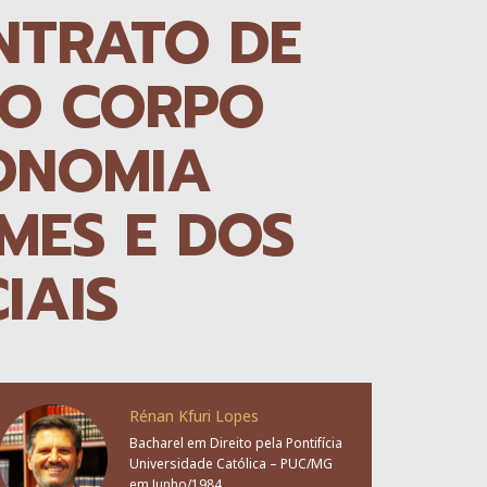
NTRATO DE
NO CORPO
ONOMIA
MES E DOS
IAIS
Rénan Kfuri Lopes
Bacharel em Direito pela Pontifícia
Universidade Católica – PUC/MG
em Junho/1984.