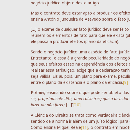
negócio jurídico objeto deste artigo.
Mas o contrato deve estar apto a produzir os efeit
ensina Antônio Junqueira de Azevedo sobre o fato jur
[…] o exame de qualquer fato jurídico deve ser feito
reúnem os elementos de fato para que ele exista (pla
ele passa a produzir efeitos (plano da eficácia).
Sendo o negócio jurídico uma espécie de fato juríd
Entretanto, e essa é a grande peculiaridade do negóci
que seus efeitos estão na dependência dos efeitos
realizar essa atribuição, exige que a declaração ten
seja válida. Eis aí, pois, um plano para exame, peculi
entre o plano da existência e o plano da eficácia.
[9]
Pothier, ensinando sobre o que pode ser objeto das 
ser, propriamente dito, uma coisa (res) que o devedor
fazer ou não fazer;
[…]”
[10]
.
A Ciência do Direito se trata como verdadeira ciênci
sentido de a norma ir além de um juízo lógico, para
Como ensina Miguel Reale
[11]
, o contrato em hipót