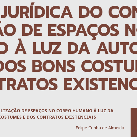
JURÍDICA DO CO
ÃO DE ESPAÇOS 
 À LUZ DA AUT
DOS BONS COSTU
RATOS EXISTENC
ILIZAÇÃO DE ESPAÇOS NO CORPO HUMANO À LUZ DA
COSTUMES E DOS CONTRATOS EXISTENCIAIS
Felipe Cunha de Almeida