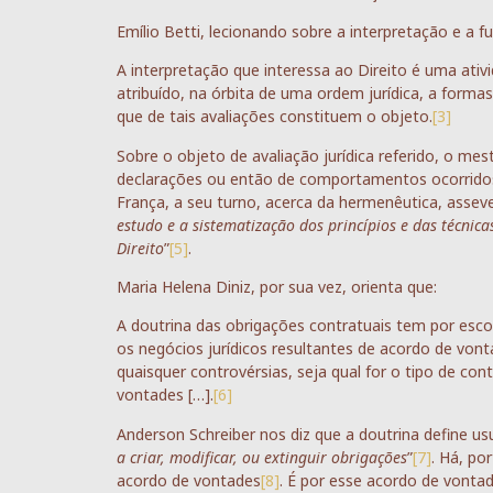
Emílio Betti, lecionando sobre a interpretação e a f
A interpretação que interessa ao Direito é uma ativi
atribuído, na órbita de uma ordem jurídica, a formas
que de tais avaliações constituem o objeto.
[3]
Sobre o objeto de avaliação jurídica referido, o me
declarações ou então de comportamentos ocorridos n
França, a seu turno, acerca da hermenêutica, asse
estudo e a sistematização dos princípios e das técnic
Direito
”
[5]
.
Maria Helena Diniz, por sua vez, orienta que:
A doutrina das obrigações contratuais tem por esc
os negócios jurídicos resultantes de acordo de vonta
quaisquer controvérsias, seja qual for o tipo de cont
vontades […].
[6]
Anderson Schreiber nos diz que a doutrina define 
a criar, modificar, ou extinguir obrigações
”
[7]
. Há, po
acordo de vontades
[8]
. É por esse acordo de vonta