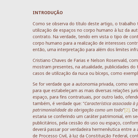
INTRODUÇÃO
Como se observa do título deste artigo, o trabalho
utilização de espaços no corpo humano à luz da au
contrato. Na verdade, tendo em vista o tipo de cont
corpo humano para a realização de interesses contrat
então, uma interpretação para além dos limites infr
Cristiano Chaves de Farias e Nelson Rosenvald, co
mostram presentes, na atualidade, publicidades d
casos de utilização da nuca ou bíceps, como exemp
Se for verdade que a autonomia privada, como verem
para que estabeleçam as mais diversas relações jurí
espaço, para fins contratuais, por outro lado, ofe
também, é verdade que: “
Característica associada à 
patrimonialidade da obrigação como um todo
”
[2]
. D
estaria se conferindo um caráter patrimonial, em s
publicitários, pela cessão do uso ou espaço, confor
deverá passar por verdadeira hermenêutica entre a 
de Processo Civil, à luz da Constituição Federal, co