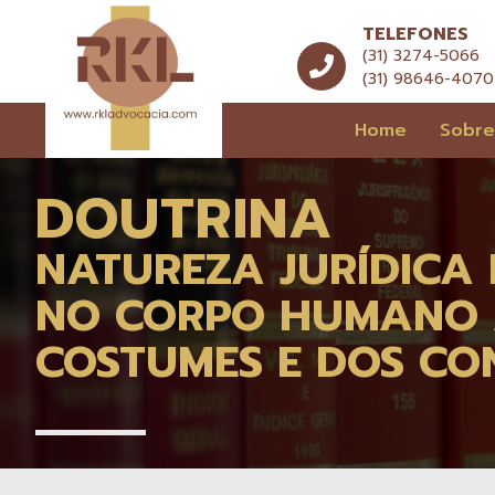
TELEFONES
(31) 3274-5066
(31) 98646-4070
Home
Sobr
DOUTRINA
NATUREZA JURÍDICA 
NO CORPO HUMANO À
COSTUMES E DOS CON