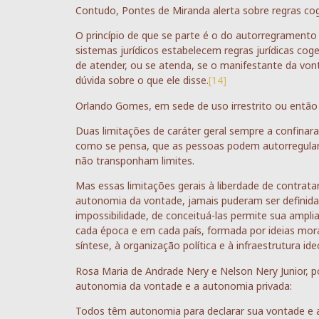
Contudo, Pontes de Miranda alerta sobre regras cog
O princípio de que se parte é o do autorregrament
sistemas jurídicos estabelecem regras jurídicas coge
de atender, ou se atenda, se o manifestante da vont
dúvida sobre o que ele disse.
[14]
Orlando Gomes, em sede de uso irrestrito ou então d
Duas limitações de caráter geral sempre a confinar
como se pensa, que as pessoas podem autorregular
não transponham limites.
Mas essas limitações gerais à liberdade de contrata
autonomia da vontade, jamais puderam ser definidas
impossibilidade, de conceituá-las permite sua amp
cada época e em cada país, formada por ideias morais
síntese, à organização política e à infraestrutura ide
Rosa Maria de Andrade Nery e Nelson Nery Junior, p
autonomia da vontade e a autonomia privada:
Todos têm autonomia para declarar sua vontade e a