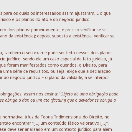
os para os quais os interessados assim ajustaram. É o que
ídico e os planos do ato e do negócio jurídico:
 em dois planos: primeiramente, é preciso verificar se se
no da existência); depois, suposta a existência, verificar se
ica, também o seu exame pode ser feito nesses dois planos.
o jurídico, sendo ele um caso especial de fato jurídico, já
 que foram manifestados como queridos, o Direito, para
ha uma série de requisitos, ou seja, exige que a declaração
ar ao negócio jurídico – o plano da validade, a se interpor
obrigações, assim nos ensina: “
Objeto de uma obrigação pode
 se obriga a dar, ou um ato (factum) que o devedor se obriga a
a normativa, à luz da Teoria Tridimensional do Direito, no
 então encontrar “[…] um conteúdo fático valorativo […]”.
ese deve ser analisado em um contexto jurídico para além