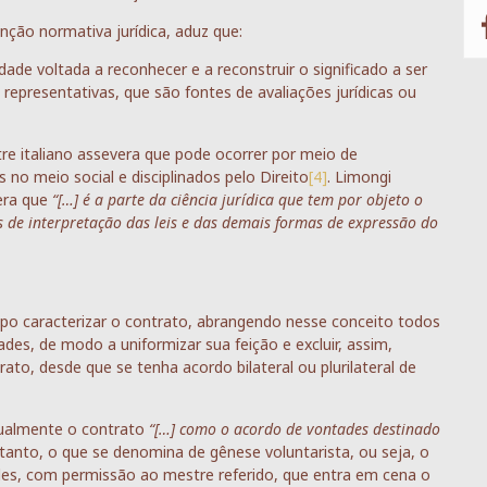
unção normativa jurídica, aduz que:
dade voltada a reconhecer e a reconstruir o significado a ser
 representativas, que são fontes de avaliações jurídicas ou
stre italiano assevera que pode ocorrer por meio de
o meio social e disciplinados pelo Direito
[4]
. Limongi
vera que
“[…] é a parte da ciência jurídica que tem por objeto o
as de interpretação das leis e das demais formas de expressão do
opo caracterizar o contrato, abrangendo nesse conceito todos
des, de modo a uniformizar sua feição e excluir, assim,
rato, desde que se tenha acordo bilateral ou plurilateral de
usualmente o contrato
“[…] como o acordo de vontades destinado
rtanto, o que se denomina de gênese voluntarista, ou seja, o
des, com permissão ao mestre referido, que entra em cena o