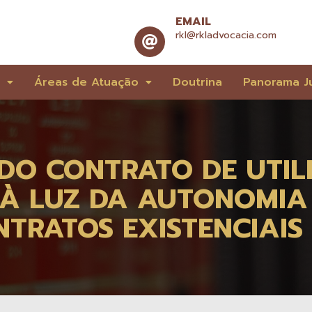
EMAIL
rkl@rkladvocacia.com
e
Áreas de Atuação
Doutrina
Panorama Ju
DO CONTRATO DE UTIL
 LUZ DA AUTONOMIA 
TRATOS EXISTENCIAIS