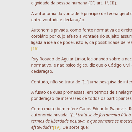
dignidade da pessoa humana (CF, art. 1º, III).
A autonomia da vontade é princípio de teoria geral d
entre vontade e declaração.
Autonomia privada, como fonte normativa de direito, 
corolário por cujo efeito a vontade do sujeito assum
ligada à ideia de poder, isto é, da possibilidade de re
[16]
Ruy Rosado de Aguiar Júnior, lecionando sobre a ne
normativo, e não psicológico, diz que o Código Civil
declaração.
Contudo, não se trata de “[…] uma pesquisa de inte
A fusão de duas promessas, em termos de sinalagma
ponderação de interesses de todos os participantes
Como muito bem refere Carlos Eduardo Pianovski Ru
autonomia privada:
“[…] trata-se de ferramenta útil 
termos de liberdade positiva, e que somente se mostr
efetividade
”
[19]
. De sorte que: