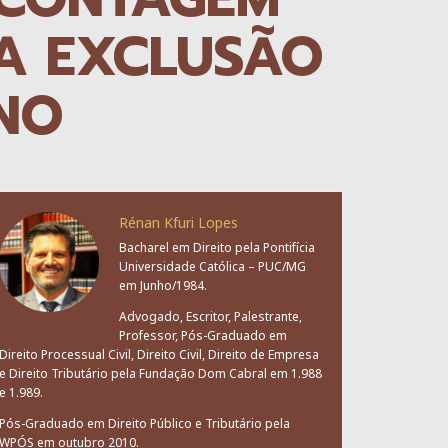
A EXCLUSÃO
GNO
Rénan Kfuri Lopes
Bacharel em Direito pela Pontifícia
Universidade Católica – PUC/MG
em Junho/1984.
Advogado, Escritor, Palestrante,
Professor, Pós-Graduado em
Direito Processual Civil, Direito Civil, Direito de Empresa
e Direito Tributário pela Fundação Dom Cabral em 1.988
e 1.989.
Pós-Graduado em Direito Público e Tributário pela
WPÓS em outubro 2010.