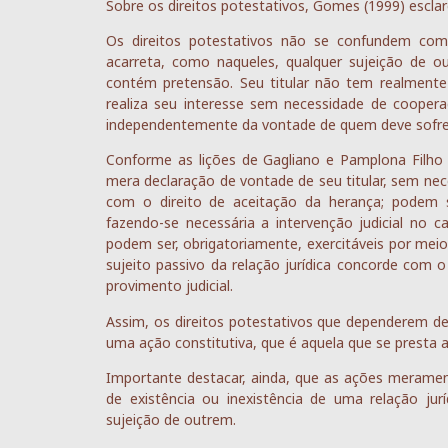
Sobre os direitos potestativos, Gomes (1999) esclar
Os direitos potestativos não se confundem com 
acarreta, como naqueles, qualquer sujeição de ou
contém pretensão. Seu titular não tem realmente
realiza seu interesse sem necessidade de cooperaç
independentemente da vontade de quem deve sofrer 
Conforme as lições de Gagliano e Pamplona Filho (
mera declaração de vontade de seu titular, sem nece
com o direito de aceitação da herança; podem se
fazendo-se necessária a intervenção judicial no c
podem ser, obrigatoriamente, exercitáveis por mei
sujeito passivo da relação jurídica concorde com o 
provimento judicial.
Assim, os direitos potestativos que dependerem de
uma ação constitutiva, que é aquela que se presta a c
Importante destacar, ainda, que as ações meramen
de existência ou inexistência de uma relação j
sujeição de outrem.