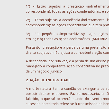
1ª) – Estão sujeitas a prescrição (indiretamen
correspondem): todas as ações condenatórias, e so
2ª) – Estão sujeitas a decadência (indiretamente, 
correspondem): as ações constitutivas que têm prazo
3ª) – São perpétuas (imprescritíveis): – a) as açõe
em lei; e b) todas as ações declaratórias. (AMORIM 
Portanto, prescrição é a perda de uma pretensão em
direito subjetivo, não ajuíza a competente ação co
A decadência, por sua vez, é a perda de um direito po
manejado a competente ação constitutiva no prazo
de um negócio jurídico.
2. AÇÃO DE INDIGNIDADE
A morte natural tem o condão de extinguir a pers
possuir direitos e deveres. Faz-se necessário, en
falecido, o que só ocorrerá quando do evento mor
sucessão hereditária refere-se à transmissão de bens