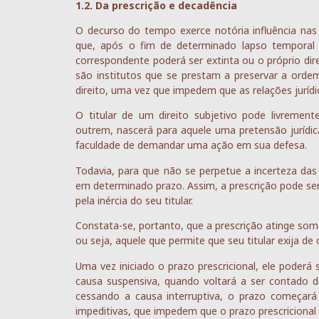
1.2. Da prescrição e decadência
O decurso do tempo exerce notória influência nas 
que, após o fim de determinado lapso temporal e, 
correspondente poderá ser extinta ou o próprio dir
são institutos que se prestam a preservar a ordem
direito, uma vez que impedem que as relações juríd
O titular de um direito subjetivo pode livrement
outrem, nascerá para aquele uma pretensão jurídica, 
faculdade de demandar uma ação em sua defesa.
Todavia, para que não se perpetue a incerteza das r
em determinado prazo. Assim, a prescrição pode ser
pela inércia do seu titular.
Constata-se, portanto, que a prescrição atinge some
ou seja, aquele que permite que seu titular exija d
Uma vez iniciado o prazo prescricional, ele poderá
causa suspensiva, quando voltará a ser contado d
cessando a causa interruptiva, o prazo começará 
impeditivas, que impedem que o prazo prescricional s