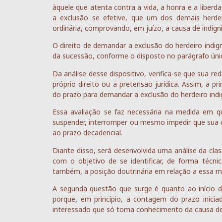
àquele que atenta contra a vida, a honra e a liberd
a exclusão se efetive, que um dos demais herde
ordinária, comprovando, em juízo, a causa de indign
O direito de demandar a exclusão do herdeiro indig
da sucessão, conforme o disposto no parágrafo único
Da análise desse dispositivo, verifica-se que sua re
próprio direito ou a pretensão jurídica. Assim, a p
do prazo para demandar a exclusão do herdeiro indig
Essa avaliação se faz necessária na medida em qu
suspender, interromper ou mesmo impedir que sua 
ao prazo decadencial.
Diante disso, será desenvolvida uma análise da clas
com o objetivo de se identificar, de forma técni
também, a posição doutrinária em relação a essa ma
A segunda questão que surge é quanto ao início d
porque, em princípio, a contagem do prazo inicia
interessado que só toma conhecimento da causa de 