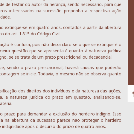
ade de testar do autor da herança, sendo necessário, para que
iros interessados na sucessão proponha a respectiva ação
idade.
no extingue-se em quatro anos, contados a partir da abertura
 do art. 1.815 do Código Civil.
dação é confusa, pois não deixa claro se o que se extingue é o
rimeira questão que se apresenta é quanto à natureza jurídica
no, se se trata de um prazo prescricional ou decadencial.
e, sendo o prazo prescricional, haverá causas que poderão
contagem se inicie. Todavia, o mesmo não se observa quanto
sificação dos direitos dos indivíduos e da natureza das ações,
ca, a natureza jurídica do prazo em questão, analisando-se,
téria.
o prazo para demandar a exclusão do herdeiro indigno. Isso
da na abertura da sucessão parece não proteger o herdeiro
indignidade após o decurso do prazo de quatro anos.