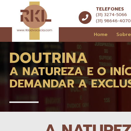
TELEFONES
(31) 3274-5066
(31) 98646-4070
Home
Sobr
DOUTRINA
A NATUREZA E O IN
DEMANDAR A EXCLUS
A NATUREZ