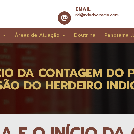
EMAIL
rkl@rkladvocacia.com
e
Áreas de Atuação
Doutrina
Panorama Ju
ÍCIO DA CONTAGEM DO 
ÃO DO HERDEIRO INDI
A E O INÍCIO D