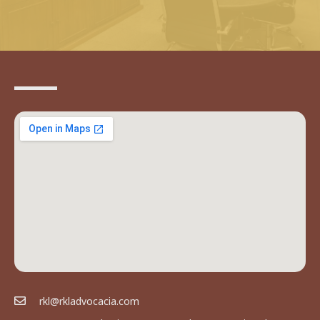
rkl@rkladvocacia.com