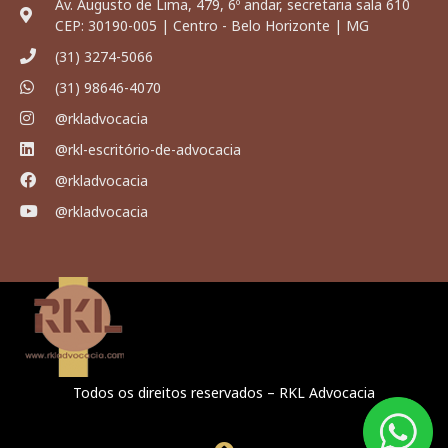
Av. Augusto de Lima, 479, 6º andar, secretaria sala 610
CEP: 30190-005 | Centro - Belo Horizonte | MG
(31) 3274-5066
(31) 98646-4070
@rkladvocacia
@rkl-escritório-de-advocacia
@rkladvocacia
@rkladvocacia
Todos os direitos reservados – RKL Advocacia