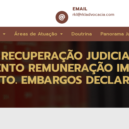
EMAIL
rkl@rkladvocacia.com
e
Áreas de Atuação
Doutrina
Panorama Ju
 RECUPERAÇÃO JUDICIA
ENTO REMUNERAÇÃO IM
NTO. EMBARGOS DECLA