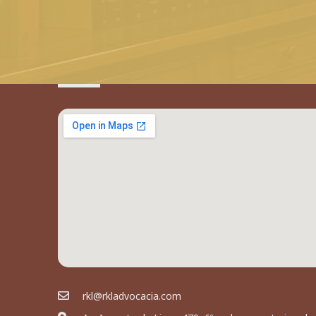
rkl@rkladvocacia.com