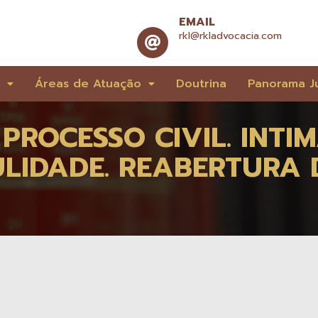
EMAIL
rkl@rkladvocacia.com
e
Áreas de Atuação
Doutrina
Panorama Ju
PROCESSO CIVIL. INTI
LIDADE. REABERTURA