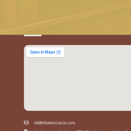
rkl@rkladvocacia.com