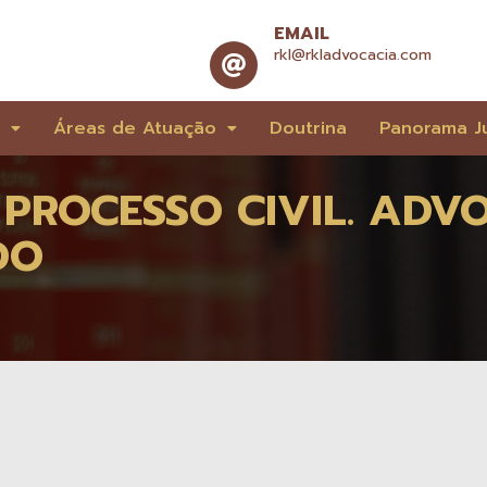
EMAIL
rkl@rkladvocacia.com
e
Áreas de Atuação
Doutrina
Panorama Ju
PROCESSO CIVIL. ADV
DO