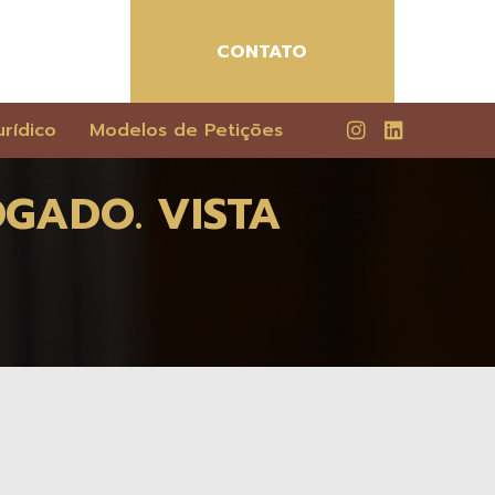
CONTATO
rídico
Modelos de Petições
OGADO. VISTA