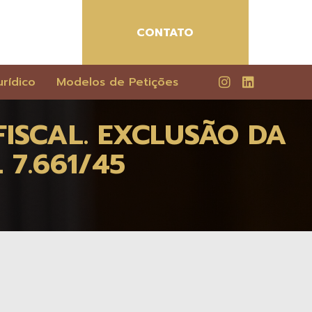
CONTATO
rídico
Modelos de Petições
FISCAL. EXCLUSÃO DA
 7.661/45