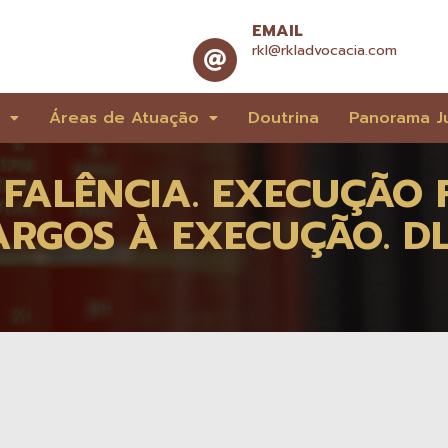
EMAIL
rkl@rkladvocacia.com
e
Áreas de Atuação
Doutrina
Panorama Ju
FALÊNCIA. EXECUÇÃO 
ARGOS À EXECUÇÃO. DL