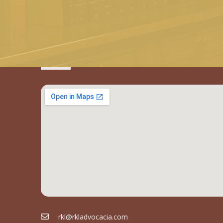
rkl@rkladvocacia.com