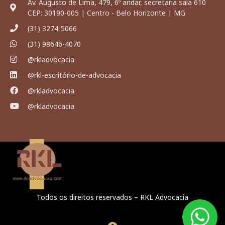
Av. Augusto de Lima, 479, 6º andar, secretaria sala 610
CEP: 30190-005 | Centro - Belo Horizonte | MG
(31) 3274-5066
(31) 98646-4070
@rkladvocacia
@rkl-escritório-de-advocacia
@rkladvocacia
@rkladvocacia
Todos os direitos reservados – RKL Advocacia