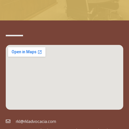
rkl@rkladvocacia.com