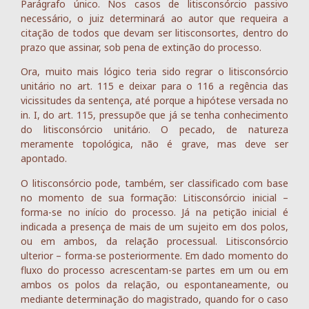
Parágrafo único. Nos casos de litisconsórcio passivo
necessário, o juiz determinará ao autor que requeira a
citação de todos que devam ser litisconsortes, dentro do
prazo que assinar, sob pena de extinção do processo.
Ora, muito mais lógico teria sido regrar o litisconsórcio
unitário no art. 115 e deixar para o 116 a regência das
vicissitudes da sentença, até porque a hipótese versada no
in. I, do art. 115, pressupõe que já se tenha conhecimento
do litisconsórcio unitário. O pecado, de natureza
meramente topológica, não é grave, mas deve ser
apontado.
O litisconsórcio pode, também, ser classificado com base
no momento de sua formação: Litisconsórcio inicial –
forma-se no início do processo. Já na petição inicial é
indicada a presença de mais de um sujeito em dos polos,
ou em ambos, da relação processual. Litisconsórcio
ulterior – forma-se posteriormente. Em dado momento do
fluxo do processo acrescentam-se partes em um ou em
ambos os polos da relação, ou espontaneamente, ou
mediante determinação do magistrado, quando for o caso