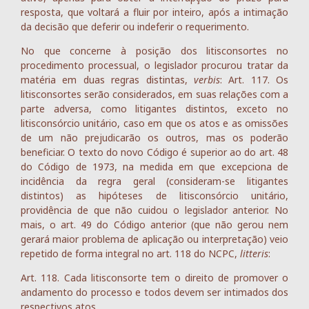
resposta, que voltará a fluir por inteiro, após a intimação
da decisão que deferir ou indeferir o requerimento.
No que concerne à posição dos litisconsortes no
procedimento processual, o legislador procurou tratar da
matéria em duas regras distintas,
verbis
: Art. 117. Os
litisconsortes serão considerados, em suas relações com a
parte adversa, como litigantes distintos, exceto no
litisconsórcio unitário, caso em que os atos e as omissões
de um não prejudicarão os outros, mas os poderão
beneficiar. O texto do novo Código é superior ao do art. 48
do Código de 1973, na medida em que excepciona de
incidência da regra geral (consideram-se litigantes
distintos) as hipóteses de litisconsórcio unitário,
providência de que não cuidou o legislador anterior. No
mais, o art. 49 do Código anterior (que não gerou nem
gerará maior problema de aplicação ou interpretação) veio
repetido de forma integral no art. 118 do NCPC,
litteris
:
Art. 118. Cada litisconsorte tem o direito de promover o
andamento do processo e todos devem ser intimados dos
respectivos atos.