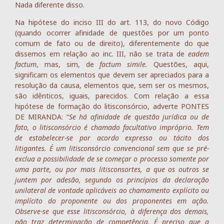
Nada diferente disso.
Na hipótese do inciso III do art. 113, do novo Código
(quando ocorrer afinidade de questões por um ponto
comum de fato ou de direito), diferentemente do que
dissemos em relação ao inc. III, não se trata de
eadem
factum
, mas, sim, de
factum simile.
Questões, aqui,
significam os elementos que devem ser apreciados para a
resolução da causa, elementos que, sem ser os mesmos,
são idênticos, iguais, parecidos. Com relação a essa
hipótese de formação do litisconsórcio, adverte PONTES
DE MIRANDA: “
Se há afinidade de questão jurídica ou de
fato, o litisconsórcio é chamado facultativo impróprio. Tem
de estabelecer-se por acordo expresso ou tácito dos
litigantes. É um litisconsórcio convencional sem que se pré-
exclua a possibilidade de se começar o processo somente por
uma parte, ou por mais litisconsortes, a que os outros se
juntem por adesão, segundo os princípios da declaração
unilateral de vontade aplicáveis ao chamamento explícito ou
implícito do proponente ou dos proponentes em ação.
Observe-se que esse litisconsórcio, à diferença dos demais,
não traz determinação de competência. É preciso que a