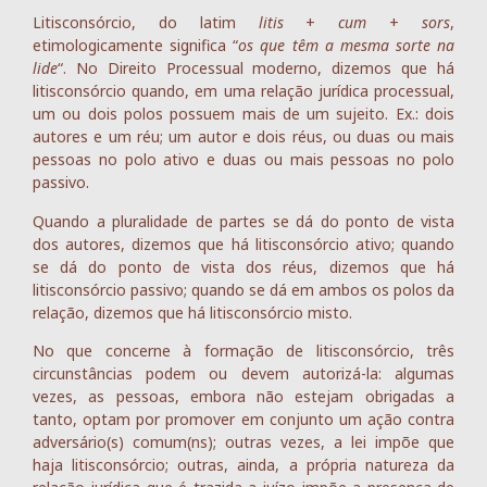
Litisconsórcio, do latim
litis
+
cum
+
sors
,
etimologicamente significa “
os que têm a mesma sorte na
lide
“. No Direito Processual moderno, dizemos que há
litisconsórcio quando, em uma relação jurídica processual,
um ou dois polos possuem mais de um sujeito. Ex.: dois
autores e um réu; um autor e dois réus, ou duas ou mais
pessoas no polo ativo e duas ou mais pessoas no polo
passivo.
Quando a pluralidade de partes se dá do ponto de vista
dos autores, dizemos que há litisconsórcio ativo; quando
se dá do ponto de vista dos réus, dizemos que há
litisconsórcio passivo; quando se dá em ambos os polos da
relação, dizemos que há litisconsórcio misto.
No que concerne à formação de litisconsórcio, três
circunstâncias podem ou devem autorizá-la: algumas
vezes, as pessoas, embora não estejam obrigadas a
tanto, optam por promover em conjunto um ação contra
adversário(s) comum(ns); outras vezes, a lei impõe que
haja litisconsórcio; outras, ainda, a própria natureza da