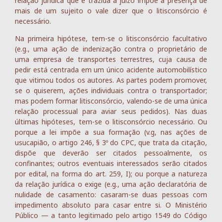
relação jurídica que é trazida a juízo impõe a presença de
mais de um sujeito o vale dizer que o litisconsórcio é
necessário.
Na primeira hipótese, tem-se o litisconsórcio facultativo
(e.g., uma ação de indenização contra o proprietário de
uma empresa de transportes terrestres, cuja causa de
pedir está centrada em um único acidente automobilístico
que vitimou todos os autores. As partes podem promover,
se o quiserem, ações individuais contra o transportador;
mas podem formar litisconsórcio, valendo-se de uma única
relação processual para aviar seus pedidos). Nas duas
últimas hipóteses, tem-se o litisconsórcio necessário. Ou
porque a lei impõe a sua formação (v.g, nas ações de
usucapião, o artigo 246, § 3º do CPC, que trata da citação,
dispõe que deverão ser citados pessoalmente, os
confinantes; outros eventuais interessados serão citados
por edital, na forma do art. 259, I); ou porque a natureza
da relação jurídica o exige (e.g., uma ação declaratória de
nulidade de casamento: casaram-se duas pessoas com
impedimento absoluto para casar entre si. O Ministério
Público — a tanto legitimado pelo artigo 1549 do Código