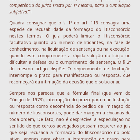
competência do Juízo exista por si mesma, para a cumulação
subjetiva
.”1
Quadra consignar que o § 1º do art. 113 consagra uma
espécie de recusabilidade da formação do litisconsórcio
nestes termos: O juiz poderá limitar o litisconsórcio
facultativo quanto ao número de litigantes, na fase de
conhecimento, na liquidação de sentença ou na execução,
quando este comprometer a rápida solução do litígio ou
dificultar a defesa ou o cumprimento de sentença. O § 2º
do mesmo artigo dispõe: O requerimento de limitação
interrompe o prazo para manifestação ou resposta, que
recomeçará da intimação da decisão que o solucionar.
Sempre nos pareceu que a fórmula final (que vem do
Código de 1973), interrupção do prazo para manifestação
ou resposta como decorrência do pedido de limitação do
número de litisconsortes, pode dar margem a chicanas de
toda ordem, De fato, não é desprezível a especulação no
sentido de que certos advogados possam requerer ao juiz
que seja recusada a formação do litisconsórcio no polo
ativo, apenas para obter a interrupção do prazo para