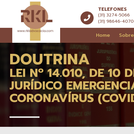
TELEFONES
(31) 3274-5066
(31) 98646-4070
Home
Sobr
DOUTRINA
LEI Nº 14.010, DE 10
JURÍDICO EMERGENC
CORONAVÍRUS (COVID