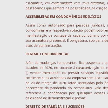
assembleia, em conformidade com seus estatutos, 
destacamos que sempre há possibilidade de criação
ASSEMBLEIAS EM CONDOMÍNIOS EDILÍCIOS
Assim como autorizado para pessoas jurídicas, a
condominial e a respectiva votação podem ocorrer
manifestação de vontade de cada condômino por es
sua assinatura presencial. É obrigatória, sob pena d
atos de administração.
REGIME CONCORRENCIAL
Além de mudanças temporárias, fica suspensa a ap
outubro de 2020, no tocante à caracterização de i
(i) vender mercadoria ou prestar serviços injustif
totalmente, as atividades da empresa sem justa cau
de 20 de março de 2020 serão apreciadas pelo ór
decorrente da pandemia do coronavírus. Vale des
referência à condenação por quaisquer dessas 
dificuldade de demonstração e provas.
DIREITO DE FAMÍLIA E SUCESSÕES