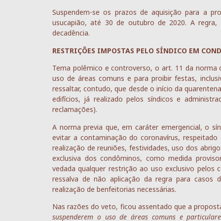
Suspendem-se os prazos de aquisição para a propr
usucapião, até 30 de outubro de 2020. A regra, n
decadência.
RESTRIÇÕES IMPOSTAS PELO SÍNDICO EM COND
Tema polêmico e controverso, o art. 11 da norma o
uso de áreas comuns e para proibir festas, inclus
ressaltar, contudo, que desde o início da quarente
edifícios, já realizado pelos síndicos e adminis
reclamações).
A norma previa que, em caráter emergencial, o sínd
evitar a contaminação do coronavírus, respeitado o 
realização de reuniões, festividades, uso dos abrigo
exclusiva dos condôminos, como medida provisor
vedada qualquer restrição ao uso exclusivo pelos 
ressalva de não aplicação da regra para casos 
realização de benfeitorias necessárias.
Nas razões do veto, ficou assentado que a proposta 
suspenderem o uso de áreas comuns e particulares