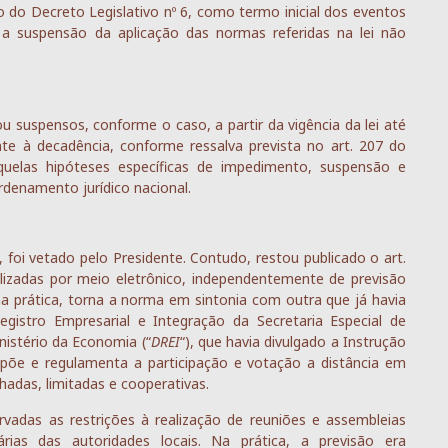
 do Decreto Legislativo nº 6, como termo inicial dos eventos
 a suspensão da aplicação das normas referidas na lei não
u suspensos, conforme o caso, a partir da vigência da lei até
nte à decadência, conforme ressalva prevista no art. 207 do
quelas hipóteses específicas de impedimento, suspensão e
ordenamento jurídico nacional.
s, foi vetado pelo Presidente. Contudo, restou publicado o art.
lizadas por meio eletrônico, independentemente de previsão
 na prática, torna a norma em sintonia com outra que já havia
gistro Empresarial e Integração da Secretaria Especial de
nistério da Economia (“
DREI
“), que havia divulgado a Instrução
ispõe e regulamenta a participação e votação a distância em
adas, limitadas e cooperativas.
adas as restrições à realização de reuniões e assembleias
árias das autoridades locais. Na prática, a previsão era