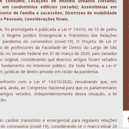
de consumo; Locações de imóveis urbanos (vetado);
o em condomínios edilícios (vetado); Assembleias em
ireito de família e sucessões; Diretrizes de mobilidade
s Pessoais; Considerações finais.
 foi promulgada e publicada a Lei nº 14.010, de 10 de junho
 o Regime Jurídico Emergencial e Transitório das Relações
a pandemia do coronavírus (covid-19). O Projeto de Lei nº
lio de professores da Faculdade de Direito do Largo de São
lado no Senado Federal em 31 de março de 2020, pelo Senador
to original, considerando que diversos artigos foram vetados
 fundamento no interesse público. De toda forma, a Lei nº
s jurídicas de direito privado em razão da pandemia.
nfronto com a Lei nº 14.010/2020, ressalvando que, em
ará, ainda, ao Congresso Nacional para que os parlamentares
rtigos vetados. Independentemente dessa situação, a lei
ção.
ão caráter transitório e emergencial para regulares relações
 do coronavírus (covid-19), considerando-se o marco inicial 20