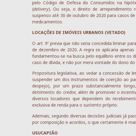
pelo Código de Defesa do Consumidor, na hipótes
(
delivery
). Ou seja, o direito de arrependimento r
suspenso até 30 de outubro de 2020 para casos d
medicamentos.
LOCAÇÕES DE IMÓVEIS URBANOS (VETADO)
O art. 9º previa que não seria concedida liminar p
de dezembro de 2020. A regra se aplicaria apenas
fundamentou-se na busca pelo equilíbrio entre os d
caso de dívida, e não por mera vontade do dono do 
Propositura legislativa, ao vedar a concessão de li
suspender um dos instrumentos de coerção ao pa
despejo), por um prazo substancialmente longo
detrimento do credor, além de promover o incenti
diversos locadores que dependem do recebimen
exclusiva de renda para o sustento próprio.
Ademais, segundo diversas decisões judiciais já pa
por composição e acordos, o que certamente é mais
USUCAPIÃO