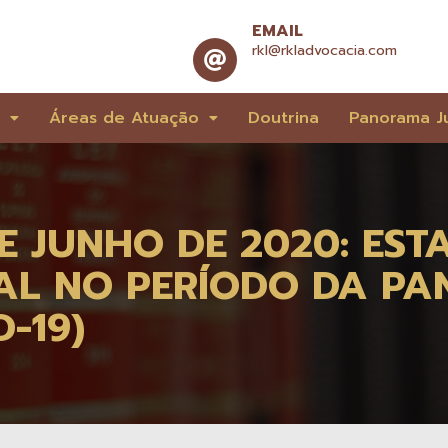
EMAIL
rkl@rkladvocacia.com
e
Áreas de Atuação
Doutrina
Panorama Ju
 DE JUNHO DE 2020: ES
IAL NO PERÍODO DA PA
-19)