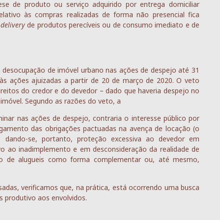
e de produto ou serviço adquirido por entrega domiciliar
elativo às compras realizadas de forma não presencial fica
e
delivery
de produtos perecíveis ou de consumo imediato e de
ara desocupação de imóvel urbano nas ações de despejo até 31
 às ações ajuizadas a partir de 20 de março de 2020. O veto
ireitos do credor e do devedor – dado que haveria despejo no
imóvel. Segundo as razões do veto, a
minar nas ações de despejo, contraria o interesse público por
gamento das obrigações pactuadas na avença de locação (o
, dando-se, portanto, proteção excessiva ao devedor em
vo ao inadimplemento e em desconsideração da realidade de
to de alugueis como forma complementar ou, até mesmo,
ssadas, verificamos que, na prática, está ocorrendo uma busca
 produtivo aos envolvidos.