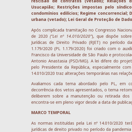
rescisão de contratos (vetado); Relações 
Usucapião; Restrições impostas pelo síndic
condomínios edilícios; Regime concorrencial; D
urbana (vetado); Lei Geral de Proteção de Dado
Após complicada tramitação no Congresso Nacional,
de 2020
(“Lei nº 14.010/2020”
), que dispõe sobre
Jurídicas de Direito Privado (RJET) no período d
1.179/2020 (PL 1.179/2020) foi criado com o auxí
Francisco da Universidade de São Paulo e protoco
Antonio Anastasia (PSD/MG). A lei difere do proje
pelo Presidente da República, especialmente com
14.010/2020 traz alterações temporárias nas relaçõe
Avaliamos cada tema abordado pelo PL, em co
decorrência dos vetos apresentados, o tema retorn
deliberem sobre a manutenção ou retirada dos a
encontra-se em pleno vigor desde a data de publica
MARCO TEMPORAL
As normas instituídas pela Lei nº 14.010/2020 ter
jurídicas de direito privado no período da pandemia