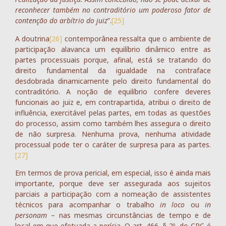
reconhecer também no contraditório um poderoso fator de
contenção do arbítrio do juiz
”.
[25]
A doutrina
[26]
contemporânea ressalta que o ambiente de
participação alavanca um equilíbrio dinâmico entre as
partes processuais porque, afinal, está se tratando do
direito fundamental da igualdade na contraface
desdobrada dinamicamente pelo direito fundamental do
contraditório. A noção de equilíbrio confere deveres
funcionais ao juiz e, em contrapartida, atribui o direito de
influência, exercitável pelas partes, em todas as questões
do processo, assim como também lhes assegura o direito
de não surpresa. Nenhuma prova, nenhuma atividade
processual pode ter o caráter de surpresa para as partes.
[27]
Em termos de prova pericial, em especial, isso é ainda mais
importante, porque deve ser assegurada aos sujeitos
parciais a participação com a nomeação de assistentes
técnicos para acompanhar o trabalho
in loco
ou
in
personam
– nas mesmas circunstâncias de tempo e de
local em que efetuada a perícia. O art. 466, § 2º, do CPC é