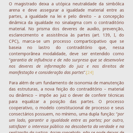
O magistrado deixa a utópica neutralidade da simbólica
arena e deve assegurar a igualdade material entre as
partes, a igualdade na lei e pelo direito – a concepção
dinâmica da igualdade no sinalagma com o contraditório
material. No prisma dos deveres de auxílio, prevenção,
esclarecimento e assistência às partes (art. 139, I, do
CPC), marca-se um processo comparticipativo que se
baseia no lastro do contraditório que, nessa
contemporânea modalidade, deve ser entendido como
“
garantia de influência e de não surpresa que se desenvolve
nos deveres de informação do juiz e nos direitos de
manifestação e consideração das partes
”.
[24]
Para além de um fundamento de isonomia de manutenção
das estruturas, a nova feição do contraditório – material
ou dinâmico – impõe ao juiz o dever de conferir técnicas
para equalizar a posição das partes. O processo
cooperativo, o modelo constitucional de processo e seus
consectários possuem, no mínimo, uma dupla função: “
por
um lado, garantir a igualdade entre as partes; por outro,
satisfazer o interesse público na descoberta da verdade e na
realização da justiça. Assim concebido, não se pode deixar de