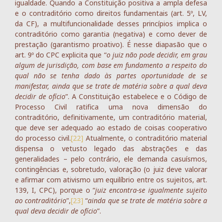
igualdade. Quando a Constituição positiva a ampla defesa
e o contraditório como direitos fundamentais (art. 5º, LV,
da CF), a multifuncionalidade desses princípios implica o
contraditório como garantia (negativa) e como dever de
prestação (garantismo proativo). É nesse diapasão que o
art. 9º do CPC explicita que “
o juiz não pode decidir, em grau
algum de jurisdição, com base em fundamento a respeito do
qual não se tenha dado às partes oportunidade de se
manifestar, ainda que se trate de matéria sobre a qual deva
decidir de ofício
”. A Constituição estabelece e o Código de
Processo Civil ratifica uma nova dimensão do
contraditório, definitivamente, um contraditório material,
que deve ser adequado ao estado de coisas cooperativo
do processo civil.
[22]
Atualmente, o contraditório material
dispensa o vetusto legado das abstrações e das
generalidades – pelo contrário, ele demanda casuísmos,
contingências e, sobretudo, valoração (o juiz deve valorar
e afirmar com ativismo um equilíbrio entre os sujeitos, art.
139, I, CPC), porque o “
juiz encontra-se igualmente sujeito
ao contraditório
”,
[23]
“
ainda que se trate de matéria sobre a
qual deva decidir de ofício
”.