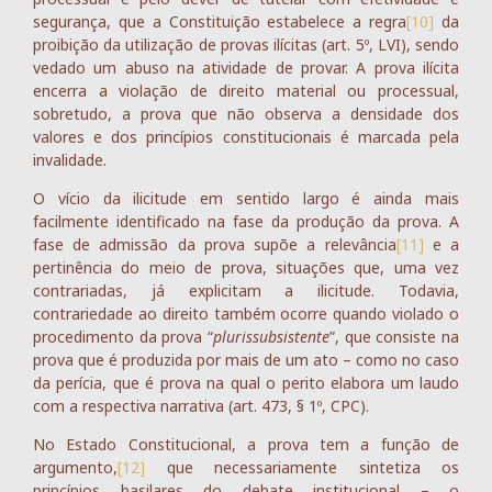
segurança, que a Constituição estabelece a regra
[10]
da
proibição da utilização de provas ilícitas (art. 5º, LVI), sendo
vedado um abuso na atividade de provar. A prova ilícita
encerra a violação de direito material ou processual,
sobretudo, a prova que não observa a densidade dos
valores e dos princípios constitucionais é marcada pela
invalidade.
O vício da ilicitude em sentido largo é ainda mais
facilmente identificado na fase da produção da prova. A
fase de admissão da prova supõe a relevância
[11]
e a
pertinência do meio de prova, situações que, uma vez
contrariadas, já explicitam a ilicitude. Todavia,
contrariedade ao direito também ocorre quando violado o
procedimento da prova “
plurissubsistente
”, que consiste na
prova que é produzida por mais de um ato – como no caso
da perícia, que é prova na qual o perito elabora um laudo
com a respectiva narrativa (art. 473, § 1º, CPC).
No Estado Constitucional, a prova tem a função de
argumento,
[12]
que necessariamente sintetiza os
princípios basilares do debate institucional – o