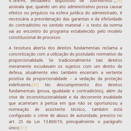
9.784/99, verdadeiro dispositivo de “
sobredireito
”,
[29]
assinala que, quando um ato administrativo possa causar
efeitos ou prejuízos na esfera jurídica do administrado, é
necessária a preordenação das garantias e da efetividade
do contraditório no sentido material – o texto da norma
vai ao encontro do programa estabelecido pelo modelo
constitucional de processo.
A tessitura aberta dos direitos fundamentais reclama a
concretização com a utilização do postulado normativo da
proporcionalidade. Se tradicionalmente tais direitos
meramente escudavam os sujeitos com um direito de
defesa, atualmente eles também encerram a vertente
positiva da proporcionalidade – a vedação da proteção
indeficiente.
[30]
No descumprimento dos direitos
fundamentais (prova, igualdade e contraditório), além da
crise de inconstitucionalidade e da decorrente invalidade
que acarretam à perícia em que não se oportunizou a
nomeação de assistente técnico, também está
configurado o crime de abuso de autoridade, previsto no
art. 25 da Lei 13.869/19, principalmente o parágrafo
único
[31]
: