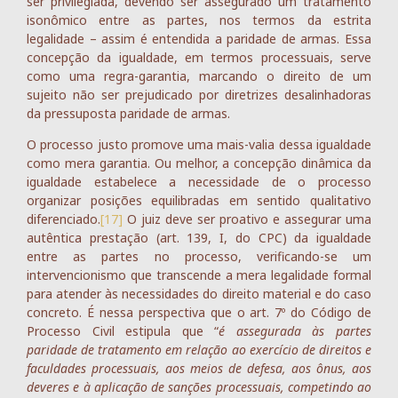
ser privilegiada, devendo ser assegurado um tratamento
isonômico entre as partes, nos termos da estrita
legalidade – assim é entendida a paridade de armas. Essa
concepção da igualdade, em termos processuais, serve
como uma regra-garantia, marcando o direito de um
sujeito não ser prejudicado por diretrizes desalinhadoras
da pressuposta paridade de armas.
O processo justo promove uma mais-valia dessa igualdade
como mera garantia. Ou melhor, a concepção dinâmica da
igualdade estabelece a necessidade de o processo
organizar posições equilibradas em sentido qualitativo
diferenciado.
[17]
O juiz deve ser proativo e assegurar uma
autêntica prestação (art. 139, I, do CPC) da igualdade
entre as partes no processo, verificando-se um
intervencionismo que transcende a mera legalidade formal
para atender às necessidades do direito material e do caso
concreto. É nessa perspectiva que o art. 7º do Código de
Processo Civil estipula que “
é assegurada às partes
paridade de tratamento em relação ao exercício de direitos e
faculdades processuais, aos meios de defesa, aos ônus, aos
deveres e à aplicação de sanções processuais, competindo ao