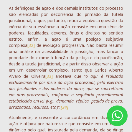
As definições de ação e dos demais institutos do processo
são elencadas por decorrência do primado da tutela
jurisdicional, o que, portanto, retira a equívoca questão da
inércia de sua essência: a ação consiste em uma série de
poderes, faculdades, deveres, ônus e direitos no sentido
estrito, enfim, a ação é uma posição subjetiva
complexa
[32]
de evolução progressiva. Não basta resumir
uma análise na acessibilidade à jurisdição, mas lançar a
prioridade do exame à função da justiça e da pacificação,
desde a tutela jurisdicional, e a partir disso observar a ação
em um desenrolar complexo, tanto que Carlos Alberto
Alvaro de Oliveira
[33]
anotava que “
o agir é realizado
exclusivamente por meio da ação processual, pelo exercício
das faculdades e dos poderes da parte, que se concretizam
em atos processuais, conforme a sequência procedimental
estabelecida em lei (v.g., demanda, réplica, pedido de prova,
arrazoados, recursos, etc.)”.
[34]
Atualmente, é crescente a concordância em dizer que a
ação é atípica por natureza e que consiste em um modus
dinâmico pelo qual, instaurada pela demanda, ela se dirige