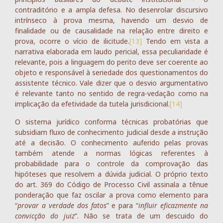
contraditório e a ampla defesa. No desenrolar discursivo
intrínseco à prova mesma, havendo um desvio de
finalidade ou de causalidade na relação entre direito e
prova, ocorre o vício de ilicitude.
[13]
Tendo em vista a
narrativa elaborada em laudo pericial, essa peculiaridade é
relevante, pois a linguagem do perito deve ser coerente ao
objeto e responsável à seriedade dos questionamentos do
assistente técnico. Vale dizer que o desvio argumentativo
é relevante tanto no sentido de regra-vedação como na
implicação da efetividade da tutela jurisdicional.
[14]
O sistema jurídico conforma técnicas probatórias que
subsidiam fluxo de conhecimento judicial desde a instrução
até a decisão. O conhecimento auferido pelas provas
também atende a normas lógicas referentes à
probabilidade para o controle da comprovação das
hipóteses que resolvem a dúvida judicial. O próprio texto
do art. 369 do Código de Processo Civil assinala a tênue
ponderação que faz oscilar a prova como elemento para
“
provar a verdade dos fatos
” e para “
influir eficazmente na
convicção do juiz
”. Não se trata de um descuido do