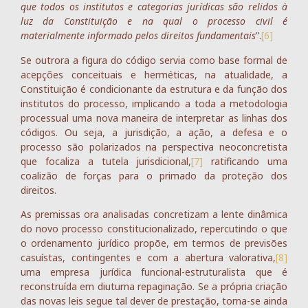
que todos os institutos e categorias jurídicas são relidos à
luz da Constituição e na qual o processo civil é
materialmente informado pelos direitos fundamentais
”.
[6]
Se outrora a figura do código servia como base formal de
acepções conceituais e herméticas, na atualidade, a
Constituição é condicionante da estrutura e da função dos
institutos do processo, implicando a toda a metodologia
processual uma nova maneira de interpretar as linhas dos
códigos. Ou seja, a jurisdição, a ação, a defesa e o
processo são polarizados na perspectiva neoconcretista
que focaliza a tutela jurisdicional,
[7]
ratificando uma
coalizão de forças para o primado da proteção dos
direitos.
As premissas ora analisadas concretizam a lente dinâmica
do novo processo constitucionalizado, repercutindo o que
o ordenamento jurídico propõe, em termos de previsões
casuístas, contingentes e com a abertura valorativa,
[8]
uma empresa jurídica funcional-estruturalista que é
reconstruída em diuturna repaginação. Se a própria criação
das novas leis segue tal dever de prestação, torna-se ainda