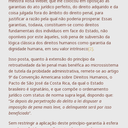
ministra Rosa Weber, que lhe colocou em oposição às
garantias do ato jurídico perfeito, do direito adquirido e da
coisa julgada fora do âmbito do direito penal, para
justificar a razão pela qual não poderia prosperar. Essas
garantias, todavia, constituem-se como direitos
fundamentais dos indivíduos em face do Estado, não
oponíveis por este àqueles, sob pena de subversão da
lógica clássica dos direitos humanos como garantia da
dignidade humana, em seu valor intrínseco
[2]
.
Isso posta, quanto à extensão do princípio da
retroatividade da lei penal mais benéfica ao microssistema
de tutela da probidade administrativa, remete-se ao artigo
9º da Convenção Americana sobre Direitos Humanos, o
Pacto de São José da Costa Rica, da qual o Estado
brasileiro é signatário, e que compõe o ordenamento
jurídico com status de norma supra legal, dispondo que:
“
Se depois da perpetração do delito a lei dispuser a
imposição de pena mais leve, o delinquente será por isso
beneficiado
”.
Sem restringir a aplicação deste princípio-garantia à esfera