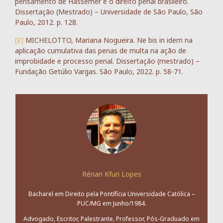
pensamento de Hassemer e o direito penal brasileiro.
Dissertação (Mestrado) – Universidade de São Paulo, São
Paulo, 2012. p. 128.
[8]
MICHELOTTO, Mariana Nogueira. Ne bis in idem na
aplicação cumulativa das penas de multa na ação de
improbidade e processo penal. Dissertação (mestrado) –
Fundação Getúlio Vargas. São Paulo, 2022. p. 58-71.
Rénan Kfuri Lopes
Bacharel em Direito pela Pontifícia Universidade Católica –
PUC/MG em Junho/1984.
Advogado, Escritor, Palestrante, Professor, Pós-Graduado em