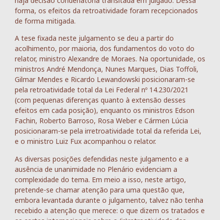
haja decisão condenatória transitada em julgado. Dessa
forma, os efeitos da retroatividade foram recepcionados
de forma mitigada.
A tese fixada neste julgamento se deu a partir do
acolhimento, por maioria, dos fundamentos do voto do
relator, ministro Alexandre de Moraes. Na oportunidade, os
ministros André Mendonça, Nunes Marques, Dias Toffoli,
Gilmar Mendes e Ricardo Lewandowski posicionaram-se
pela retroatividade total da Lei Federal nº 14.230/2021
(com pequenas diferenças quanto à extensão desses
efeitos em cada posição), enquanto os ministros Edson
Fachin, Roberto Barroso, Rosa Weber e Cármen Lúcia
posicionaram-se pela irretroatividade total da referida Lei,
e o ministro Luiz Fux acompanhou o relator.
As diversas posições defendidas neste julgamento e a
ausência de unanimidade no Plenário evidenciam a
complexidade do tema. Em meio a isso, neste artigo,
pretende-se chamar atenção para uma questão que,
embora levantada durante o julgamento, talvez não tenha
recebido a atenção que merece: o que dizem os tratados e