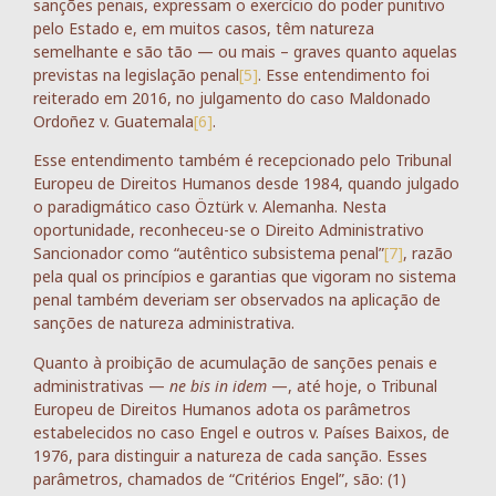
sanções penais, expressam o exercício do poder punitivo
pelo Estado e, em muitos casos, têm natureza
semelhante e são tão — ou mais – graves quanto aquelas
previstas na legislação penal
[5]
. Esse entendimento foi
reiterado em 2016, no julgamento do caso Maldonado
Ordoñez v. Guatemala
[6]
.
Esse entendimento também é recepcionado pelo Tribunal
Europeu de Direitos Humanos desde 1984, quando julgado
o paradigmático caso Öztürk v. Alemanha. Nesta
oportunidade, reconheceu-se o Direito Administrativo
Sancionador como “autêntico subsistema penal”
[7]
, razão
pela qual os princípios e garantias que vigoram no sistema
penal também deveriam ser observados na aplicação de
sanções de natureza administrativa.
Quanto à proibição de acumulação de sanções penais e
administrativas —
ne bis in idem
—, até hoje, o Tribunal
Europeu de Direitos Humanos adota os parâmetros
estabelecidos no caso Engel e outros v. Países Baixos, de
1976, para distinguir a natureza de cada sanção. Esses
parâmetros, chamados de “Critérios Engel”, são: (1)