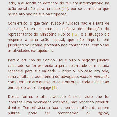
lado, a ausência de defensor do réu em interrogatório na
ação penal não gera nulidade
[11]
, por se considerar que
nesse ato não há sua participação.
Com efeito, o que tem levado à nulidade não é a falta de
intervenção em si, mas a ausência de intimação do
representante do Ministério Público
[12]
, e a situação diz
respeito a uma ação judicial, que não importa em
jurisdição voluntária, portanto não contenciosa, como são
as atividades extrajudiciais.
Para o art. 166 do Código Civil é nulo o negócio jurídico
celebrado se for preterida alguma solenidade considerada
essencial para sua validade – inciso V. No caso em tela,
seria a falta de assistência do advogado,
mutatis mutandis
como em um ato que se exige a outorga uxória e dele não
participa o outro cônjuge
[13]
.
Dessa forma, o ato praticado é nulo, visto que foi
ignorada uma solenidade essencial, não podendo produzir
direitos. Tem eficácia
ex tunc
e, sendo matéria de ordem
pública, pode ser reconhecido
ex officio
,