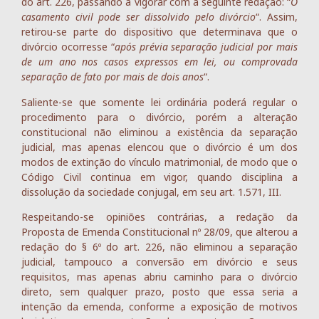
do art. 226, passando a vigorar com a seguinte redação: “
O
casamento civil pode ser dissolvido pelo divórcio
“. Assim,
retirou-se parte do dispositivo que determinava que o
divórcio ocorresse “
após prévia separação judicial por mais
de um ano nos casos expressos em lei, ou comprovada
separação de fato por mais de dois anos
“.
Saliente-se que somente lei ordinária poderá regular o
procedimento para o divórcio, porém a alteração
constitucional não eliminou a existência da separação
judicial, mas apenas elencou que o divórcio é um dos
modos de extinção do vínculo matrimonial, de modo que o
Código Civil continua em vigor, quando disciplina a
dissolução da sociedade conjugal, em seu art. 1.571, III.
Respeitando-se opiniões contrárias, a redação da
Proposta de Emenda Constitucional nº 28/09, que alterou a
redação do § 6º do art. 226, não eliminou a separação
judicial, tampouco a conversão em divórcio e seus
requisitos, mas apenas abriu caminho para o divórcio
direto, sem qualquer prazo, posto que essa seria a
intenção da emenda, conforme a exposição de motivos