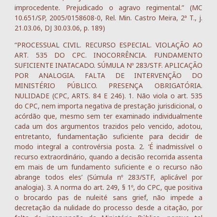
improcedente. Prejudicado o agravo regimental.” (MC
10.651/SP, 2005/0158608-0, Rel. Min. Castro Meira, 2ª T., j.
21.03.06, DJ 30.03.06, p. 189)
“PROCESSUAL CIVIL. RECURSO ESPECIAL. VIOLAÇÃO AO
ART. 535 DO CPC. INOCORRÊNCIA. FUNDAMENTO
SUFICIENTE INATACADO. SÚMULA Nº 283/STF. APLICAÇÃO
POR ANALOGIA. FALTA DE INTERVENÇÃO DO
MINISTÉRIO PÚBLICO. PRESENÇA OBRIGATÓRIA.
NULIDADE (CPC, ARTS. 84 E 246). 1. Não viola o art. 535
do CPC, nem importa negativa de prestação jurisdicional, o
acórdão que, mesmo sem ter examinado individualmente
cada um dos argumentos trazidos pelo vencido, adotou,
entretanto, fundamentação suficiente para decidir de
modo integral a controvérsia posta. 2. ‘É inadmissível o
recurso extraordinário, quando a decisão recorrida assenta
em mais de um fundamento suficiente e o recurso não
abrange todos eles’ (Súmula nº 283/STF, aplicável por
analogia). 3. A norma do art. 249, § 1º, do CPC, que positiva
o brocardo pas de nuleité sans grief, não impede a
decretação da nulidade do processo desde a citação, por