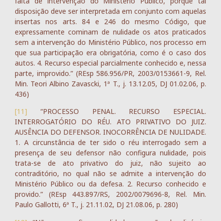
falta de intervenção do Ministério Público, porque tal
disposição deve ser interpretada em conjunto com aquelas
insertas nos arts. 84 e 246 do mesmo Código, que
expressamente cominam de nulidade os atos praticados
sem a intervenção do Ministério Público, nos processo em
que sua participação era obrigatória, como é o caso dos
autos. 4. Recurso especial parcialmente conhecido e, nessa
parte, improvido.” (REsp 586.956/PR, 2003/0153661-9, Rel.
Min. Teori Albino Zavascki, 1ª T., j. 13.12.05, DJ 01.02.06, p.
436)
[11]
“PROCESSO PENAL. RECURSO ESPECIAL.
INTERROGATÓRIO DO RÉU. ATO PRIVATIVO DO JUIZ.
AUSÊNCIA DO DEFENSOR. INOCORRÊNCIA DE NULIDADE.
1. A circunstância de ter sido o réu interrogado sem a
presença de seu defensor não configura nulidade, pois
trata-se de ato privativo do juiz, não sujeito ao
contraditório, no qual não se admite a intervenção do
Ministério Público ou da defesa. 2. Recurso conhecido e
provido.” (REsp 443.897/RS, 2002/0079696-8, Rel. Min.
Paulo Gallotti, 6ª T., j. 21.11.02, DJ 21.08.06, p. 280)