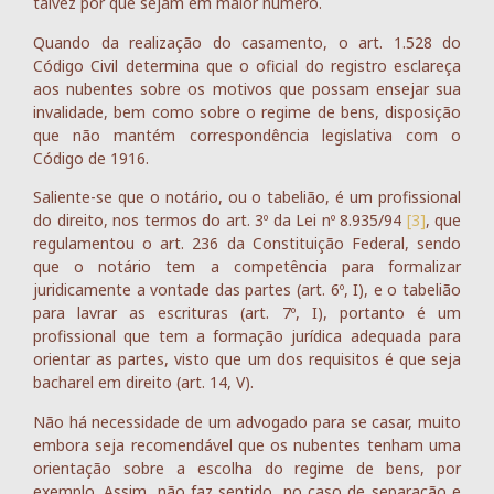
talvez por que sejam em maior número.
Quando da realização do casamento, o art. 1.528 do
Código Civil determina que o oficial do registro esclareça
aos nubentes sobre os motivos que possam ensejar sua
invalidade, bem como sobre o regime de bens, disposição
que não mantém correspondência legislativa com o
Código de 1916.
Saliente-se que o notário, ou o tabelião, é um profissional
do direito, nos termos do art. 3º da Lei nº 8.935/94
[3]
, que
regulamentou o art. 236 da Constituição Federal, sendo
que o notário tem a competência para formalizar
juridicamente a vontade das partes (art. 6º, I), e o tabelião
para lavrar as escrituras (art. 7º, I), portanto é um
profissional que tem a formação jurídica adequada para
orientar as partes, visto que um dos requisitos é que seja
bacharel em direito (art. 14, V).
Não há necessidade de um advogado para se casar, muito
embora seja recomendável que os nubentes tenham uma
orientação sobre a escolha do regime de bens, por
exemplo. Assim, não faz sentido, no caso de separação e