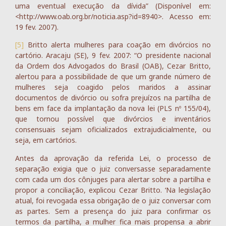
uma eventual execução da dívida” (Disponível em:
<http://www.oab.org.br/noticia.asp?id=8940>. Acesso em:
19 fev. 2007).
[5]
Britto alerta mulheres para coação em divórcios no
cartório. Aracaju (SE), 9 fev. 2007: “O presidente nacional
da Ordem dos Advogados do Brasil (OAB), Cezar Britto,
alertou para a possibilidade de que um grande número de
mulheres seja coagido pelos maridos a assinar
documentos de divórcio ou sofra prejuízos na partilha de
bens em face da implantação da nova lei (PLS nº 155/04),
que tornou possível que divórcios e inventários
consensuais sejam oficializados extrajudicialmente, ou
seja, em cartórios.
Antes da aprovação da referida Lei, o processo de
separação exigia que o juiz conversasse separadamente
com cada um dos cônjuges para alertar sobre a partilha e
propor a conciliação, explicou Cezar Britto. ‘Na legislação
atual, foi revogada essa obrigação de o juiz conversar com
as partes. Sem a presença do juiz para confirmar os
termos da partilha, a mulher fica mais propensa a abrir