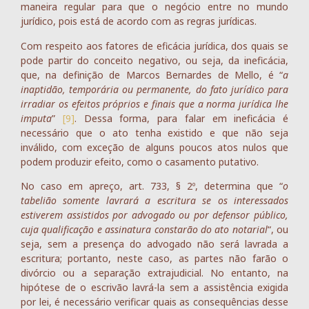
maneira regular para que o negócio entre no mundo
jurídico, pois está de acordo com as regras jurídicas.
Com respeito aos fatores de eficácia jurídica, dos quais se
pode partir do conceito negativo, ou seja, da ineficácia,
que, na definição de Marcos Bernardes de Mello, é “
a
inaptidão, temporária ou permanente, do fato jurídico para
irradiar os efeitos próprios e finais que a norma jurídica lhe
imputa
”
[9]
. Dessa forma, para falar em ineficácia é
necessário que o ato tenha existido e que não seja
inválido, com exceção de alguns poucos atos nulos que
podem produzir efeito, como o casamento putativo.
No caso em apreço, art. 733, § 2º, determina que “
o
tabelião somente lavrará a escritura se os interessados
estiverem assistidos por advogado ou por defensor público,
cuja qualificação e assinatura constarão do ato notarial
“, ou
seja, sem a presença do advogado não será lavrada a
escritura; portanto, neste caso, as partes não farão o
divórcio ou a separação extrajudicial. No entanto, na
hipótese de o escrivão lavrá-la sem a assistência exigida
por lei, é necessário verificar quais as consequências desse