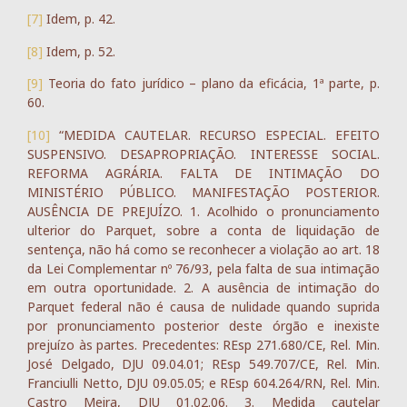
[7]
Idem, p. 42.
[8]
Idem, p. 52.
[9]
Teoria do fato jurídico – plano da eficácia, 1ª parte, p.
60.
[10]
“MEDIDA CAUTELAR. RECURSO ESPECIAL. EFEITO
SUSPENSIVO. DESAPROPRIAÇÃO. INTERESSE SOCIAL.
REFORMA AGRÁRIA. FALTA DE INTIMAÇÃO DO
MINISTÉRIO PÚBLICO. MANIFESTAÇÃO POSTERIOR.
AUSÊNCIA DE PREJUÍZO. 1. Acolhido o pronunciamento
ulterior do Parquet, sobre a conta de liquidação de
sentença, não há como se reconhecer a violação ao art. 18
da Lei Complementar nº 76/93, pela falta de sua intimação
em outra oportunidade. 2. A ausência de intimação do
Parquet federal não é causa de nulidade quando suprida
por pronunciamento posterior deste órgão e inexiste
prejuízo às partes. Precedentes: REsp 271.680/CE, Rel. Min.
José Delgado, DJU 09.04.01; REsp 549.707/CE, Rel. Min.
Franciulli Netto, DJU 09.05.05; e REsp 604.264/RN, Rel. Min.
Castro Meira, DJU 01.02.06. 3. Medida cautelar