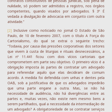
contratos constitutivos de pessoas jurídicas, sob pena de
nulidade, só podem ser admitidos a registro, nos órgãos
competentes, quando visados por advogados. § 3º É
vedada a divulgação de advocacia em conjunto com outra
atividade.”
[2]
Inclusive como noticiado no jornal O Estado de São
Paulo, de 10 de fevereiro 2007, com o título A Força do
Cartorialismo, do qual se extrai o seguinte trecho:
“Todavia, por causa das pressões corporativas dos setores
que vivem à custa de liturgias e rituais desnecessários, a
Lei nº 11.441 ficou com dois vícios cartoriais que
comprometem em parte seu objetivo. O primeiro vício é a
obrigação imposta às partes de contratar um advogado
para referendar aquilo que elas decidiram de comum
acordo. A medida foi defendida com unhas e dentes pela
OAB, sob a justificativa de que os advogados impedirão
que uma parte engane a outra. Mas, se não há
necessidade de audiência, não há divergências entre as
partes e, muitas vezes, não existe nem mesmo bens a
serem partilhados, qual a necessidade da intermediação de
um advogado? A obrigatoriedade de se contratar serviços