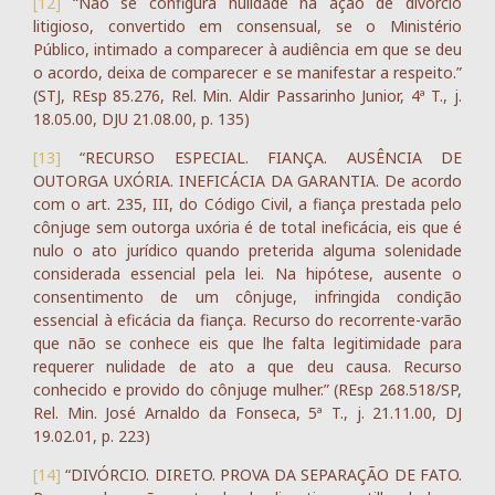
[12]
“Não se configura nulidade na ação de divórcio
litigioso, convertido em consensual, se o Ministério
Público, intimado a comparecer à audiência em que se deu
o acordo, deixa de comparecer e se manifestar a respeito.”
(STJ, REsp 85.276, Rel. Min. Aldir Passarinho Junior, 4ª T., j.
18.05.00, DJU 21.08.00, p. 135)
[13]
“RECURSO ESPECIAL. FIANÇA. AUSÊNCIA DE
OUTORGA UXÓRIA. INEFICÁCIA DA GARANTIA. De acordo
com o art. 235, III, do Código Civil, a fiança prestada pelo
cônjuge sem outorga uxória é de total ineficácia, eis que é
nulo o ato jurídico quando preterida alguma solenidade
considerada essencial pela lei. Na hipótese, ausente o
consentimento de um cônjuge, infringida condição
essencial à eficácia da fiança. Recurso do recorrente-varão
que não se conhece eis que lhe falta legitimidade para
requerer nulidade de ato a que deu causa. Recurso
conhecido e provido do cônjuge mulher.” (REsp 268.518/SP,
Rel. Min. José Arnaldo da Fonseca, 5ª T., j. 21.11.00, DJ
19.02.01, p. 223)
[14]
“DIVÓRCIO. DIRETO. PROVA DA SEPARAÇÃO DE FATO.