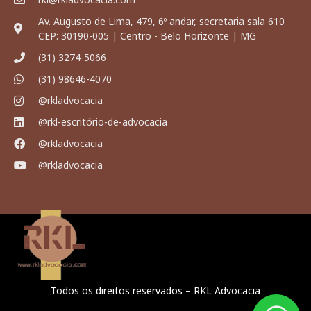
Av. Augusto de Lima, 479, 6º andar, secretaria sala 610
CEP: 30190-005 | Centro - Belo Horizonte | MG
(31) 3274-5066
(31) 98646-4070
@rkladvocacia
@rkl-escritório-de-advocacia
@rkladvocacia
@rkladvocacia
Todos os direitos reservados – RKL Advocacia