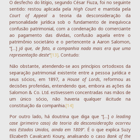
O desfecho do litígio, segundo César Fiuza, foi no seguinte
sentido: restou aplicada pela
High Court
e mantida pela
Court of Appeal
a teoria da desconsideração da
personalidade jurídica sob o fundamento de inequívoca
confusão patrimonial, com a condenação do comerciante
ao pagamento das dívidas, confusão aquela entre o
patrimônio societário e o pertencente a Aaron Salomon,
“[…]
já que, de fato, a companhia nada mais era que uma
representação deste
“
[13]
. Contudo:
Não obstante, atendendo-se aos princípios ortodoxos da
separação patrimonial existente entre a pessoa jurídica e
seus sócios, em 1897, a
House of Lords
, reformou as
decisões proferidas, entendendo que, embora as ações da
Salomon & Co. Ltd. estivessem concentradas nas mãos de
um único sócio, não haveria qualquer ilicitude na
constituição da companhia.
[14]
Por outro lado, há doutrina que diga que “[…]
o leading
case (primeiro caso) da teoria da desconsideração ocorreu
nos Estados Unidos, ainda em 1809
“. É o que explica Suzy
Elizabeth Cavalcanti Koury, analisando o caso
Bank of the