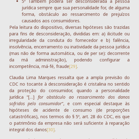
5º Também poderá ser desconsiderada a pessoa
jurídica sempre que sua personalidade for, de alguma
forma, obstáculo ao ressarcimento de prejuízos
causados aos consumidores.
Pela leitura do dispositivo, diversas hipóteses são trazidas
para fins de desconsideração, divididas em: a) ilicitude ou
irregularidade da conduta do fornecedor e b) falência,
insolvência, encerramento ou inatividade da pessoa jurídica
(mas não de forma automática, ou de per se): decorrente
da má administração), podendo configurar a
incompetência, má-fé, fraude
[29]
.
Claudia Lima Marques ressalta que a ampla previsão do
CDC no tocante à desconsideração é cristalina no sentido
da proteção do consumidor, quando a personalidade
jurídica “[…]
for obstáculo ao ressarcimento dos danos
sofridos pelo consumidor
“, e com especial destaque às
hipóteses de acidente de consumo (de proporções
catastróficas), nos termos do § 5º, art. 28 do CDC, eis que
o patrimônio da empresa não será suficiente à reparação
integral dos danos
[30]
.