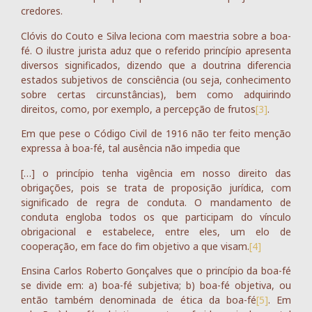
credores.
Clóvis do Couto e Silva leciona com maestria sobre a boa-
fé. O ilustre jurista aduz que o referido princípio apresenta
diversos significados, dizendo que a doutrina diferencia
estados subjetivos de consciência (ou seja, conhecimento
sobre certas circunstâncias), bem como adquirindo
direitos, como, por exemplo, a percepção de frutos
[3]
.
Em que pese o Código Civil de 1916 não ter feito menção
expressa à boa-fé, tal ausência não impedia que
[…] o princípio tenha vigência em nosso direito das
obrigações, pois se trata de proposição jurídica, com
significado de regra de conduta. O mandamento de
conduta engloba todos os que participam do vínculo
obrigacional e estabelece, entre eles, um elo de
cooperação, em face do fim objetivo a que visam.
[4]
Ensina Carlos Roberto Gonçalves que o princípio da boa-fé
se divide em: a) boa-fé subjetiva; b) boa-fé objetiva, ou
então também denominada de ética da boa-fé
[5]
. Em