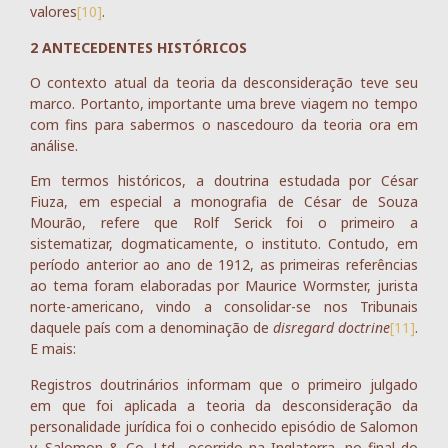
valores
[10]
.
2 ANTECEDENTES HISTÓRICOS
O contexto atual da teoria da desconsideração teve seu
marco. Portanto, importante uma breve viagem no tempo
com fins para sabermos o nascedouro da teoria ora em
análise.
Em termos históricos, a doutrina estudada por César
Fiuza, em especial a monografia de César de Souza
Mourão, refere que Rolf Serick foi o primeiro a
sistematizar, dogmaticamente, o instituto. Contudo, em
período anterior ao ano de 1912, as primeiras referências
ao tema foram elaboradas por Maurice Wormster, jurista
norte-americano, vindo a consolidar-se nos Tribunais
daquele país com a denominação de
disregard doctrine
[11]
.
E mais:
Registros doutrinários informam que o primeiro julgado
em que foi aplicada a teoria da desconsideração da
personalidade jurídica foi o conhecido episódio de Salomon
v. Salomon & Co. Ltd., ocorrido na Inglaterra, no final do