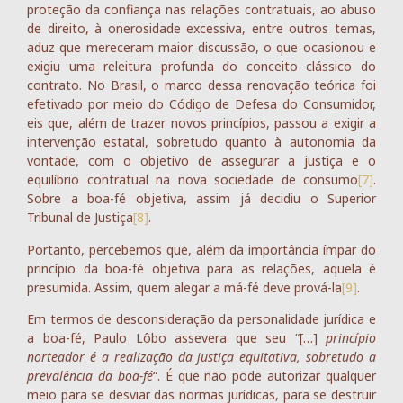
proteção da confiança nas relações contratuais, ao abuso
de direito, à onerosidade excessiva, entre outros temas,
aduz que mereceram maior discussão, o que ocasionou e
exigiu uma releitura profunda do conceito clássico do
contrato. No Brasil, o marco dessa renovação teórica foi
efetivado por meio do Código de Defesa do Consumidor,
eis que, além de trazer novos princípios, passou a exigir a
intervenção estatal, sobretudo quanto à autonomia da
vontade, com o objetivo de assegurar a justiça e o
equilíbrio contratual na nova sociedade de consumo
[7]
.
Sobre a boa-fé objetiva, assim já decidiu o Superior
Tribunal de Justiça
[8]
.
Portanto, percebemos que, além da importância ímpar do
princípio da boa-fé objetiva para as relações, aquela é
presumida. Assim, quem alegar a má-fé deve prová-la
[9]
.
Em termos de desconsideração da personalidade jurídica e
a boa-fé, Paulo Lôbo assevera que seu “[…]
princípio
norteador é a realização da justiça equitativa, sobretudo a
prevalência da boa-fé
“. É que não pode autorizar qualquer
meio para se desviar das normas jurídicas, para se destruir