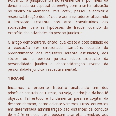
Portanto, a jurisprudência norte-americana, por meio da
denominada via especial da
equity
, com a sistematização
no direito da Alemanha (
Rolf Serick
), passou a admitir a
responsabilização dos sócios e administradores afastando
a limitação existente nos atos constitutivos das
sociedades, para as hipóteses de fraude, quando do
exercício das atividades da pessoa jurídica
[2]
.
O artigo demonstrará, então, que existe a possibilidade de
a execução ser direcionada, também, quando do
preenchimento dos requisitos adiante estudados, aos
sócios ou à pessoa jurídica (desconsideração da
personalidade jurídica e desconsideração inversa da
personalidade jurídica, respectiva­mente).
1 BOA-FÉ
Iniciamos o presente trabalho analisando um dos
princípios centrais do Direito, ou seja, o princípio da boa-fé
objetiva. Tal estudo é fundamental para se cogitar da
desconsideração, como adiante veremos. Erros, equívocos
em determinada administração são distantes da conduta
de má-fé em que pese possam acarretar prejuízos aos