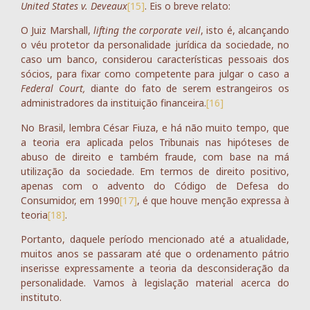
United States v. Deveaux
[15]
. Eis o breve relato:
O Juiz Marshall,
lifting the corporate veil
, isto é, alcançando
o véu protetor da personalidade jurídica da sociedade, no
caso um banco, considerou características pessoais dos
sócios, para fixar como competente para julgar o caso a
Federal Court,
diante do fato de serem estrangeiros os
administradores da instituição financeira.
[16]
No Brasil, lembra César Fiuza, e há não muito tempo, que
a teoria era aplicada pelos Tribunais nas hipóteses de
abuso de direito e também fraude, com base na má
utilização da sociedade. Em termos de direito positivo,
apenas com o advento do Código de Defesa do
Consumidor, em 1990
[17]
, é que houve menção expressa à
teoria
[18]
.
Portanto, daquele período mencionado até a atualidade,
muitos anos se passaram até que o ordenamento pátrio
inserisse expressamente a teoria da desconsideração da
personalidade. Vamos à legislação material acerca do
instituto.