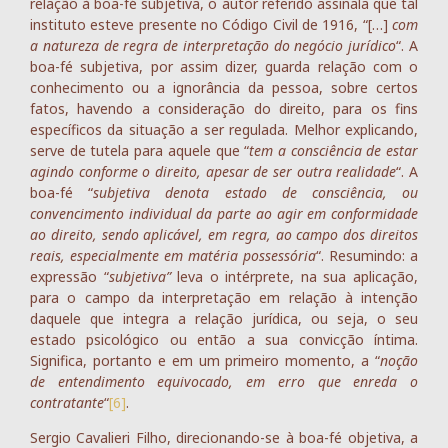
relação à boa-fé subjetiva, o autor referido assinala que tal
instituto esteve presente no Código Civil de 1916, “[…]
com
a natureza de regra de interpretação do negócio jurídico
“. A
boa-fé subjetiva, por assim dizer, guarda relação com o
conhecimento ou a ignorância da pessoa, sobre certos
fatos, havendo a consideração do direito, para os fins
específicos da situação a ser regulada. Melhor explicando,
serve de tutela para aquele que “
tem a consciência de estar
agindo conforme o direito, apesar de ser outra realidade
“. A
boa-fé “
subjetiva denota estado de consciência, ou
convencimento individual da parte ao agir em conformidade
ao direito, sendo aplicável, em regra, ao campo dos direitos
reais, especialmente em matéria possessória
“. Resumindo: a
expressão “
subjetiva”
leva o intérprete, na sua aplicação,
para o campo da interpretação em relação à intenção
daquele que integra a relação jurídica, ou seja, o seu
estado psicológico ou então a sua convicção íntima.
Significa, portanto e em um primeiro momento, a “
noção
de entendimento equivocado, em erro que enreda o
contratante
“
[6]
.
Sergio Cavalieri Filho, direcionando-se à boa-fé objetiva, a