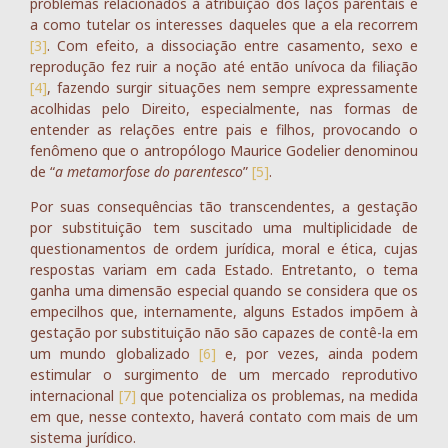
problemas relacionados à atribuição dos laços parentais e
a como tutelar os interesses daqueles que a ela recorrem
[3]
. Com efeito, a dissociação entre casamento, sexo e
reprodução fez ruir a noção até então unívoca da filiação
[4]
, fazendo surgir situações nem sempre expressamente
acolhidas pelo Direito, especialmente, nas formas de
entender as relações entre pais e filhos, provocando o
fenômeno que o antropólogo Maurice Godelier denominou
de “
a metamorfose do parentesco
”
[5]
.
Por suas consequências tão transcendentes, a gestação
por substituição tem suscitado uma multiplicidade de
questionamentos de ordem jurídica, moral e ética, cujas
respostas variam em cada Estado. Entretanto, o tema
ganha uma dimensão especial quando se considera que os
empecilhos que, internamente, alguns Estados impõem à
gestação por substituição não são capazes de contê-la em
um mundo globalizado
[6]
e, por vezes, ainda podem
estimular o surgimento de um mercado reprodutivo
internacional
[7]
que potencializa os problemas, na medida
em que, nesse contexto, haverá contato com mais de um
sistema jurídico.