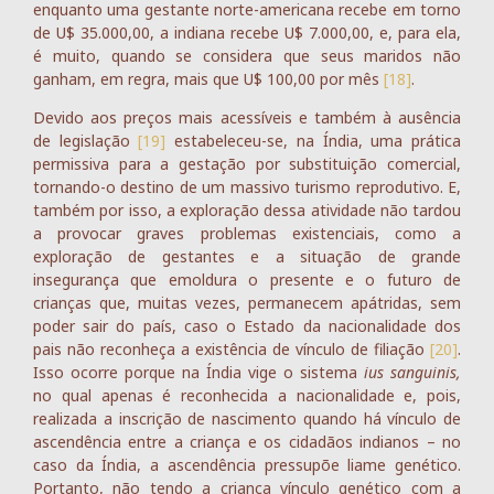
enquanto uma gestante norte-americana recebe em torno
de U$ 35.000,00, a indiana recebe U$ 7.000,00, e, para ela,
é muito, quando se considera que seus maridos não
ganham, em regra, mais que U$ 100,00 por mês
[18]
.
Devido aos preços mais acessíveis e também à ausência
de legislação
[19]
estabeleceu-se, na Índia, uma prática
permissiva para a gestação por substituição comercial,
tornando-o destino de um massivo turismo reprodutivo. E,
também por isso, a exploração dessa atividade não tardou
a provocar graves problemas existenciais, como a
exploração de gestantes e a situação de grande
insegurança que emoldura o presente e o futuro de
crianças que, muitas vezes, permanecem apátridas, sem
poder sair do país, caso o Estado da nacionalidade dos
pais não reconheça a existência de vínculo de filiação
[20]
.
Isso ocorre porque na Índia vige o sistema
ius sanguinis,
no qual apenas é reconhecida a nacionalidade e, pois,
realizada a inscrição de nascimento quando há vínculo de
ascendência entre a criança e os cidadãos indianos – no
caso da Índia, a ascendência pressupõe liame genético.
Portanto, não tendo a criança vínculo genético com a