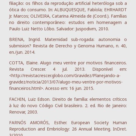
filiação: os filhos da reprodução artificial heteróloga sob a
ótica do consumo. In: ALBUQUESQUE, Fabíola; EHRHARDT
Jr. Marcos; OLIVEIRA, Catarina Almeida de (Coord.). Famílias
no direito contemporâneo: estudos em homenagem a
Paulo Luiz Netto Lôbo. Salvador: Juspodivm, 2010.
BRENA, Ingrid. Maternidad sub-rogada: autonomia o
submision? Revista de Derecho y Genoma Humano, n. 40,
en./jun. 2014.
COTTA, Elaine. Alugo meu ventre por motivos financeiros.
Revista Crescer. 4 jul. 2013. Disponível em:
<http://revistacrescer.globo.com/Gravidez/Planejando-a-
gravidez/noticia/2013/07/alugo-meu-ventre-por-motivos-
financeiros.html>. Acesso em: 16 jun. 2015.
FACHIN, Luiz Edson. Direito de família: elementos críticos
à luz do novo Código Civil brasileiro. 2. ed. Rio de Janeiro:
Renovar, 2003.
FARNÓS AMORÓS, Esther. European Society Human
Reproduction and Embriology: 26 Annual Meeting. InDret.
3/2010.