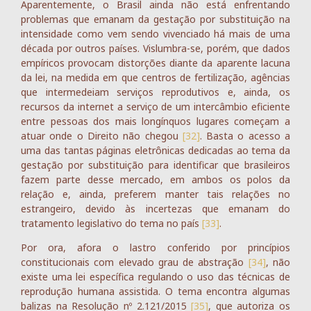
Aparentemente, o Brasil ainda não está enfrentando
problemas que emanam da gestação por substituição na
intensidade como vem sendo vivenciado há mais de uma
década por outros países. Vislumbra-se, porém, que dados
empíricos provocam distorções diante da aparente lacuna
da lei, na medida em que centros de fertilização, agências
que intermedeiam serviços reprodutivos e, ainda, os
recursos da internet a serviço de um intercâmbio eficiente
entre pessoas dos mais longínquos lugares começam a
atuar onde o Direito não chegou
[32]
. Basta o acesso a
uma das tantas páginas eletrônicas dedicadas ao tema da
gestação por substituição para identificar que brasileiros
fazem parte desse mercado, em ambos os polos da
relação e, ainda, preferem manter tais relações no
estrangeiro, devido às incertezas que emanam do
tratamento legislativo do tema no país
[33]
.
Por ora, afora o lastro conferido por princípios
constitucionais com elevado grau de abstração
[34]
, não
existe uma lei específica regulando o uso das técnicas de
reprodução humana assistida. O tema encontra algumas
balizas na Resolução nº 2.121/2015
[35]
, que autoriza os