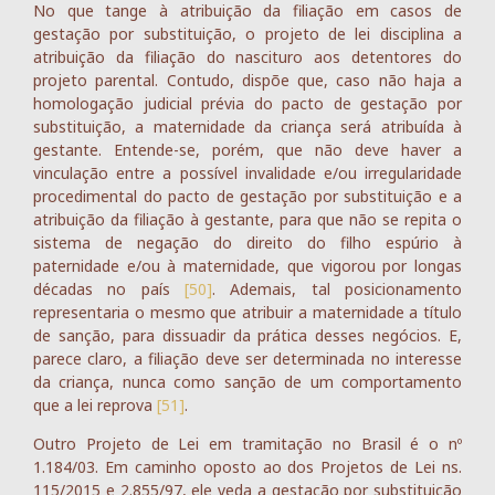
No que tange à atribuição da filiação em casos de
gestação por substituição, o projeto de lei disciplina a
atribuição da filiação do nascituro aos detentores do
projeto parental. Contudo, dispõe que, caso não haja a
homologação judicial prévia do pacto de gestação por
substituição, a maternidade da criança será atribuída à
gestante. Entende-se, porém, que não deve haver a
vinculação entre a possível invalidade e/ou irregularidade
procedimental do pacto de gestação por substituição e a
atribuição da filiação à gestante, para que não se repita o
sistema de negação do direito do filho espúrio à
paternidade e/ou à maternidade, que vigorou por longas
décadas no país
[50]
. Ademais, tal posicionamento
representaria o mesmo que atribuir a maternidade a título
de sanção, para dissuadir da prática desses negócios. E,
parece claro, a filiação deve ser determinada no interesse
da criança, nunca como sanção de um comportamento
que a lei reprova
[51]
.
Outro Projeto de Lei em tramitação no Brasil é o nº
1.184/03. Em caminho oposto ao dos Projetos de Lei ns.
115/2015 e 2.855/97, ele veda a gestação por substituição