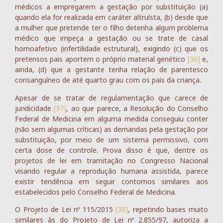
médicos a empregarem a gestação por substituição (a)
quando ela for realizada em caráter altruísta, (b) desde que
a mulher que pretende ter o filho detenha algum problema
médico que impeça a gestação ou se trate de casal
homoafetivo (infertilidade estrutural), exigindo (c) que os
pretensos pais aportem o próprio material genético
[36]
e,
ainda, (d) que a gestante tenha relação de parentesco
consanguíneo de até quarto grau com os pais da criança.
Apesar de se tratar de regulamentação que carece de
juridicidade
[37]
, ao que parece, a Resolução do Conselho
Federal de Medicina em alguma medida conseguiu conter
(não sem algumas críticas) as demandas pela gestação por
substituição, por meio de um sistema permissivo, com
certa dose de controle. Prova disso é que, dentre os
projetos de lei em tramitação no Congresso Nacional
visando regular a reprodução humana assistida, parece
existir tendência em seguir contornos similares aos
estabelecidos pelo Conselho Federal de Medicina.
O Projeto de Lei nº 115/2015
[38]
, repetindo bases muito
similares às do Projeto de Lei nº 2.855/97, autoriza a