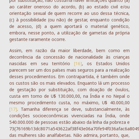
por substituição, não costuma haver limitações quanto (a)
ao caráter oneroso do acordo, (b) ao estado civil e/ou
orientação sexual de quem recorre ao uso dessa técnica,
(c) à possibilidade (ou não) de gestar, enquanto condição
de acesso, (d) a quem aportará o material genético,
embora, nesse ponto, a utilização de gametas da própria
gestante raramente ocorre.
Assim, em razão da maior liberdade, bem como em
decorrência da concessão de nacionalidade às crianças
nascidas em seu território
[16]
, os Estados Unidos
parecem ser um dos países mais seguros para a realização
desses procedimentos. Em contrapartida, é também onde
os custos são os mais elevados. Enquanto lá um processo
de gestação por substituição, com doação de óvulos,
custa em torno de U$ 130.000,00, na Índia e no Nepal o
mesmo procedimento custa, no máximo, U$ 40.000,00
[17]
. Tamanha diferença se deve, substancialmente, às
condições socioeconômicas vivenciadas na Índia, onde
540.000.000 de pessoas estão abaixo da linha da pobreza e
73{76169b13dc8071a543622af38f43e06a70fe94f036afac6a804
das mulheres são analfabetas. Não admira, portanto, que,