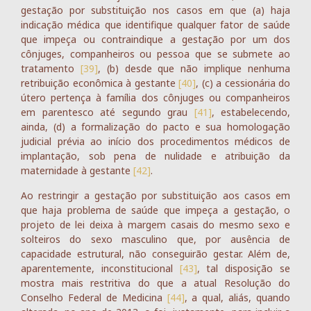
gestação por substituição nos casos em que (a) haja
indicação médica que identifique qualquer fator de saúde
que impeça ou contraindique a gestação por um dos
cônjuges, companheiros ou pessoa que se submete ao
tratamento
[39]
, (b) desde que não implique nenhuma
retribuição econômica à gestante
[40]
, (c) a cessionária do
útero pertença à família dos cônjuges ou companheiros
em parentesco até segundo grau
[41]
, estabelecendo,
ainda, (d) a formalização do pacto e sua homologação
judicial prévia ao início dos procedimentos médicos de
implantação, sob pena de nulidade e atribuição da
maternidade à gestante
[42]
.
Ao restringir a gestação por substituição aos casos em
que haja problema de saúde que impeça a gestação, o
projeto de lei deixa à margem casais do mesmo sexo e
solteiros do sexo masculino que, por ausência de
capacidade estrutural, não conseguirão gestar. Além de,
aparentemente, inconstitucional
[43]
, tal disposição se
mostra mais restritiva do que a atual Resolução do
Conselho Federal de Medicina
[44]
, a qual, aliás, quando