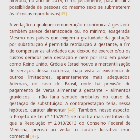
alterada, no ano de 2013, o foi, justamente, para incluir a
possibilidade de pessoas do mesmo sexo se submeterem
às técnicas reprodutivas
[45]
.
A vedação a qualquer remuneração econômica à gestante
também parece desarrazoada ou, no mínimo, exagerada.
Mesmo nos países que exigem a gratuidade da gestação
por substituição é permitida retribuição à gestante, a fim
de compensar as atividades que deixou de exercer e/ou os
custos gerados pela gestação e nem por isso em países
como Reino Unido, Grécia e Israel houve a mercantilização
de serviços dessa natureza, haja vista a existência de
outros limitadores, aparentemente mais adequados.
Ademais, no caso do Brasil, onde há previsão de
pagamento de verba alimentar à gestante – alimentos
gravídicos -, não faria sentido proibi-los no curso da
gestação de substituição. A contraprestação teria, nessa
hipótese, caráter alimentar
[46]
. Também, nesse aspecto,
o Projeto de Lei nº 115/2015 se mostra mais restritivo do
que a Resolução nº 2.013/2013 do Conselho Federal de
Medicina, precisa ao vedar o caráter lucrativo e/ou
comercial
[47]
.