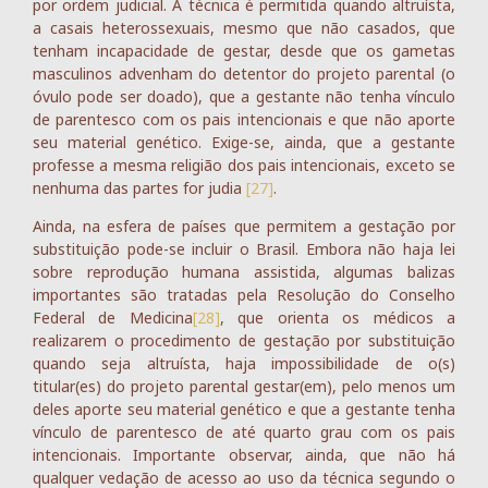
por ordem judicial. A técnica é permitida quando altruísta,
a casais heterossexuais, mesmo que não casados, que
tenham incapacidade de gestar, desde que os gametas
masculinos advenham do detentor do projeto parental (o
óvulo pode ser doado), que a gestante não tenha vínculo
de parentesco com os pais intencionais e que não aporte
seu material genético. Exige-se, ainda, que a gestante
professe a mesma religião dos pais intencionais, exceto se
nenhuma das partes for judia
[27]
.
Ainda, na esfera de países que permitem a gestação por
substituição pode-se incluir o Brasil. Embora não haja lei
sobre reprodução humana assistida, algumas balizas
importantes são tratadas pela Resolução do Conselho
Federal de Medicina
[28]
, que orienta os médicos a
realizarem o procedimento de gestação por substituição
quando seja altruísta, haja impossibilidade de o(s)
titular(es) do projeto parental gestar(em), pelo menos um
deles aporte seu material genético e que a gestante tenha
vínculo de parentesco de até quarto grau com os pais
intencionais. Importante observar, ainda, que não há
qualquer vedação de acesso ao uso da técnica segundo o