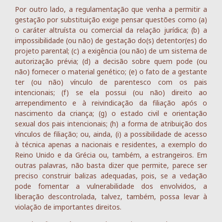
Por outro lado, a regulamentação que venha a permitir a
gestação por substituição exige pensar questões como (a)
o caráter altruísta ou comercial da relação jurídica; (b) a
impossibilidade (ou não) de gestação do(s) detentor(es) do
projeto parental; (c) a exigência (ou não) de um sistema de
autorização prévia; (d) a decisão sobre quem pode (ou
não) fornecer o material genético; (e) o fato de a gestante
ter (ou não) vínculo de parentesco com os pais
intencionais; (f) se ela possui (ou não) direito ao
arrependimento e à reivindicação da filiação após o
nascimento da criança; (g) o estado civil e orientação
sexual dos pais intencionais; (h) a forma de atribuição dos
vínculos de filiação; ou, ainda, (i) a possibilidade de acesso
à técnica apenas a nacionais e residentes, a exemplo do
Reino Unido e da Grécia ou, também, a estrangeiros. Em
outras palavras, não basta dizer que permite, parece ser
preciso construir balizas adequadas, pois, se a vedação
pode fomentar a vulnerabilidade dos envolvidos, a
liberação descontrolada, talvez, também, possa levar à
violação de importantes direitos.