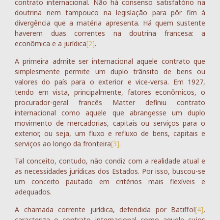
contrato internacional. Não há consenso satisfatório na
doutrina nem tampouco na legislação para pôr fim à
divergência que a matéria apresenta. Há quem sustente
haverem duas correntes na doutrina francesa: a
econômica e a jurídica
[2]
.
A primeira admite ser internacional aquele contrato que
simplesmente permite um duplo trânsito de bens ou
valores do país para o exterior e vice-versa. Em 1927,
tendo em vista, principalmente, fatores econômicos, o
procurador-geral francês Matter definiu contrato
internacional como aquele que abrangesse um duplo
movimento de mercadorias, capitais ou serviços para o
exterior, ou seja, um fluxo e refluxo de bens, capitais e
serviços ao longo da fronteira
[3]
.
Tal conceito, contudo, não condiz com a realidade atual e
as necessidades jurídicas dos Estados. Por isso, buscou-se
um conceito pautado em critérios mais flexíveis e
adequados.
A chamada corrente jurídica, defendida por Batiffol
[4]
,
caracteriza o contrato internacional como aquele cujos