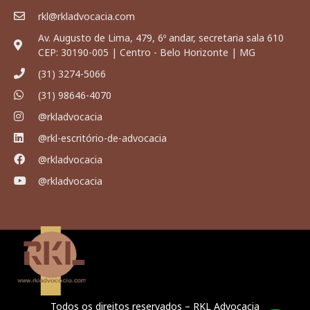
rkl@rkladvocacia.com
Av. Augusto de Lima, 479, 6º andar, secretaria sala 610
CEP: 30190-005 | Centro - Belo Horizonte | MG
(31) 3274-5066
(31) 98646-4070
@rkladvocacia
@rkl-escritório-de-advocacia
@rkladvocacia
@rkladvocacia
Todos os direitos reservados – RKL Advocacia