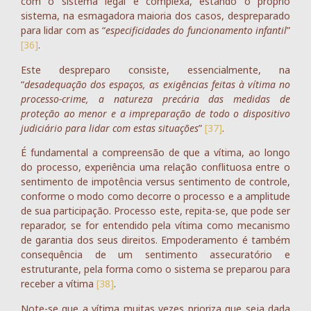
com o sistema legal é complexa, estando o próprio
sistema, na esmagadora maioria dos casos, despreparado
para lidar com as “
especificidades do funcionamento infantil
”
[36]
.
Este despreparo consiste, essencialmente, na
“
desadequação dos espaços, as exigências feitas à vítima no
processo-crime, a natureza precária das medidas de
proteção ao menor e a impreparação de todo o dispositivo
judiciário para lidar com estas situações
”
[37]
.
É fundamental a compreensão de que a vítima, ao longo
do processo, experiência uma relação conflituosa entre o
sentimento de impotência versus sentimento de controle,
conforme o modo como decorre o processo e a amplitude
de sua participação. Processo este, repita-se, que pode ser
reparador, se for entendido pela vítima como mecanismo
de garantia dos seus direitos. Empoderamento é também
consequência de um sentimento assecuratório e
estruturante, pela forma como o sistema se preparou para
receber a vítima
[38]
.
Note-se que a vítima muitas vezes prioriza que seja dada