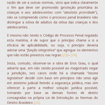
razão de ser a outras normas, visto que indica claramente
o fim que deve ser promovido (proteção prioritária às
crianças e aos adolescentes com “
absoluta prioridade
“),
não se compreende como o processo penal brasileiro não
distingue a oitiva de adultos da oitiva das crianças e dos
adolescentes.
E mesmo não tendo o Código de Processo Penal regulado
esta matéria, é de supor que o princípio chame a si a
eficácia de aplicabilidade, ou seja, o princípio deveria
adotar uma “
função integrativa
” que agregue os elementos
que não estão previstos nas regras
[23]
–
[24]
.
Insta, contudo, observar-se a obra de Eros Grau, o qual
adverte que, em não sendo possível ao magistrado negar
a jurisdição, nos casos onde há a chamada “
lacuna
legislativa
” decidir com base em princípios não seria agir
em ativismo judicial ferindo a segurança jurídica, mas sim
oferecer à parte a melhor solução jurídica possível,
tomando por base as demais fontes de direito
consagradas na própria Lei de Introdução as Normas do
Direito Brasileiro
[25]
.