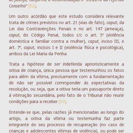
Conselho
”
[52]
.
Um outro acórdão que este estudo considera relevante
trata de crimes previstos no art. 21 (vias de fato),
caput
, da
Lei das Contravenções Penais e no art. 147 (ameaça),
caput
, do Código Penal, todos c/c o art. 5º (violência
doméstica e familiar contra a mulher),
caput
, inciso III, e
art. 7º,
caput
, incisos I e II (violência física e psicológica),
ambos da Lei Maria da Penha.
Trata a hipótese de ser indeferida aprioristicamente a
oitiva de criança, única pessoa que testemunhou os fatos
para além da vítima, precisamente com a fundamentação
de não ser possível corresponder às expectativas da
resolução, ou seja, que a oitiva teria um passaporte direto
à vitimação secundária, pelo fato de o Tribunal não reunir
condições para a receber
[53]
.
Entende-se que, pelas razões já mencionadas ao longo do
artigo, a oitiva da vítima ou testemunha faz parte
integrante do seu processo de recuperação (no caso de
crianças e adolescentes vítimas de violência), ou pode ser