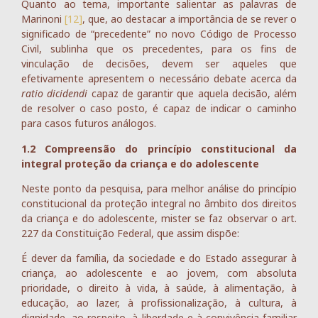
Quanto ao tema, importante salientar as palavras de
Marinoni
[12]
, que, ao destacar a importância de se rever o
significado de “precedente” no novo Código de Processo
Civil, sublinha que os precedentes, para os fins de
vinculação de decisões, devem ser aqueles que
efetivamente apresentem o necessário debate acerca da
ratio dicidendi
capaz de garantir que aquela decisão, além
de resolver o caso posto, é capaz de indicar o caminho
para casos futuros análogos.
1.2 Compreensão do princípio constitucional da
integral proteção da criança e do adolescente
Neste ponto da pesquisa, para melhor análise do princípio
constitucional da proteção integral no âmbito dos direitos
da criança e do adolescente, mister se faz observar o art.
227 da Constituição Federal, que assim dispõe:
É dever da família, da sociedade e do Estado assegurar à
criança, ao adolescente e ao jovem, com absoluta
prioridade, o direito à vida, à saúde, à alimentação, à
educação, ao lazer, à profissionalização, à cultura, à
dignidade, ao respeito, à liberdade e à convivência familiar