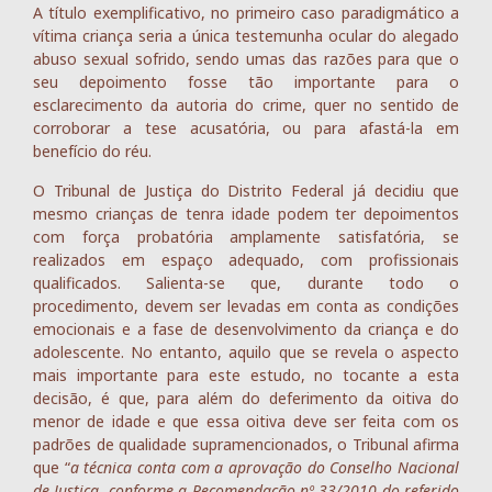
A título exemplificativo, no primeiro caso paradigmático a
vítima criança seria a única testemunha ocular do alegado
abuso sexual sofrido, sendo umas das razões para que o
seu depoimento fosse tão importante para o
esclarecimento da autoria do crime, quer no sentido de
corroborar a tese acusatória, ou para afastá-la em
benefício do réu.
O Tribunal de Justiça do Distrito Federal já decidiu que
mesmo crianças de tenra idade podem ter depoimentos
com força probatória amplamente satisfatória, se
realizados em espaço adequado, com profissionais
qualificados. Salienta-se que, durante todo o
procedimento, devem ser levadas em conta as condições
emocionais e a fase de desenvolvimento da criança e do
adolescente. No entanto, aquilo que se revela o aspecto
mais importante para este estudo, no tocante a esta
decisão, é que, para além do deferimento da oitiva do
menor de idade e que essa oitiva deve ser feita com os
padrões de qualidade supramencionados, o Tribunal afirma
que “
a técnica conta com a aprovação do Conselho Nacional
de Justiça, conforme a Recomendação nº 33/2010 do referido