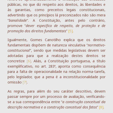
públicas, no que diz respeito aos direitos, às liberdades e
às garantias, como preceitos legais constitucionais,
advertindo que os princípios lá preconizados não são mera
“
banalidade
“. A Constituição, antes pelo contrário,
promove “
dever específico de respeito, de proteção e de
promoção dos direitos fundamentais
”
[5]
.
Igualmente, Gomes Canotilho explica que os direitos
fundamentais dispõem de natureza vinculativa “
normativo-
constitucional
“, sendo que medidas legislativas devem ser
adotadas para que a realização destes direitos se
concretize
[6]
. Aliás, a Constituição portuguesa, a título
exemplificativo, no art. 283º, aponta como consequência
para a falta de operacionalidade na relação norma-tarefa,
pelo legislador, que a pena é a inconstitucionalidade por
omissão
[7]
.
As regras, para além do seu caráter descritivo, devem
passar sempre por um processo de avaliação, verificando-
se a sua correspondência entre “
a construção conceitual da
descrição normativa e a construção conceitual dos fatos
”
[8]
.