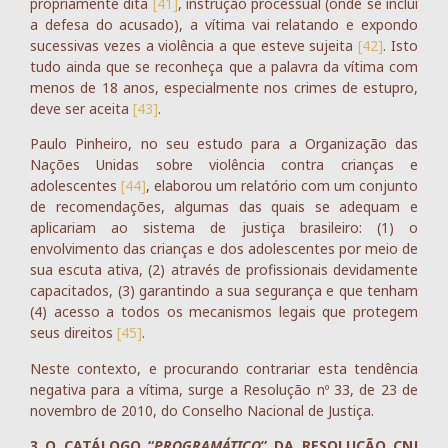
propriamente dita
[41]
, instrução processual (onde se inclui
a defesa do acusado), a vítima vai relatando e expondo
sucessivas vezes a violência a que esteve sujeita
[42]
. Isto
tudo ainda que se reconheça que a palavra da vítima com
menos de 18 anos, especialmente nos crimes de estupro,
deve ser aceita
[43]
.
Paulo Pinheiro, no seu estudo para a Organização das
Nações Unidas sobre violência contra crianças e
adolescentes
[44]
, elaborou um relatório com um conjunto
de recomendações, algumas das quais se adequam e
aplicariam ao sistema de justiça brasileiro: (1) o
envolvimento das crianças e dos adolescentes por meio de
sua escuta ativa, (2) através de profissionais devidamente
capacitados, (3) garantindo a sua segurança e que tenham
(4) acesso a todos os mecanismos legais que protegem
seus direitos
[45]
.
Neste contexto, e procurando contrariar esta tendência
negativa para a vítima, surge a Resolução nº 33, de 23 de
novembro de 2010, do Conselho Nacional de Justiça.
3 O CATÁLOGO “
PROGRAMÁTICO
” DA RESOLUÇÃO CNJ