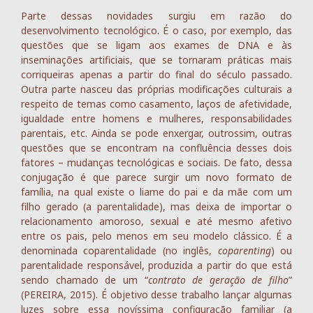
Parte dessas novidades surgiu em razão do
desenvolvimento tecnológico. É o caso, por exemplo, das
questões que se ligam aos exames de DNA e às
inseminações artificiais, que se tornaram práticas mais
corriqueiras apenas a partir do final do século passado.
Outra parte nasceu das próprias modificações culturais a
respeito de temas como casamento, laços de afetividade,
igualdade entre homens e mulheres, responsabilidades
parentais, etc. Ainda se pode enxergar, outrossim, outras
questões que se encontram na confluência desses dois
fatores – mudanças tecnológicas e sociais. De fato, dessa
conjugação é que parece surgir um novo formato de
família, na qual existe o liame do pai e da mãe com um
filho gerado (a parentalidade), mas deixa de importar o
relacionamento amoroso, sexual e até mesmo afetivo
entre os pais, pelo menos em seu modelo clássico. É a
denominada coparentalidade (no inglês,
coparenting
) ou
parentalidade responsável, produzida a partir do que está
sendo chamado de um “
contrato de geração de filho
”
(PEREIRA, 2015). É objetivo desse trabalho lançar algumas
luzes sobre essa novíssima configuração familiar (a