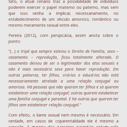
fato, o atual cenário traz a possibilidade de indivíduos
poderem exercer o papel materno ou paterno, mas sem
que isso venha a implicar, necessariamente, no
estabelecimento de um vínculo amoroso, romântico ou
mesmo meramente sexual entre eles.
Pereira (2012), com perspicácia, assim anota sobre o
ponto:
“(…)
o tripé que sempre esteiou o Direito de Família, sexo –
casamento – reprodução, ficou totalmente alterado. O
casamento deixou de ser o legitimador dos atos sexuais e
não é mais necessário sexo para haver reprodução. Em
outras palavras, ter filhos, criá-los e educá-los não está
necessariamente atrelado a uma relação conjugal ou
amorosa. Há pessoas que não querem ter filhos e só querem
estabelecer uma relação conjugal; outras querem estabelecer
uma família conjugal e parental. E há outras que querem ter
filhos sem estabelecer relação conjugal.
“
Com efeito, o liame sexual nem mesmo é necessário. Em
verdade, em casos de coparentalidade ele é mesmo a
exceção. A maioria dos parceiros parentais optam pela