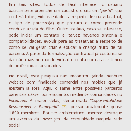
Em tais sites, todos de fácil interface, o usuário
basicamente preenche um cadastro e cria um “
perfil
“, que
conterá fotos, vídeos e dados a respeito de sua vida atual,
o tipo de parceiro(a) que procura e como pretende
conduzir a vida do filho. Outro usuário, caso se interesse,
pode iniciar um contato e, talvez havendo sintonia e
compatibilidades, evoluir para as tratativas a respeito de
como se vai gerar, criar e educar a criança fruto de tal
parceria. A parte da formalização contratual já costuma se
dar não mais no mundo virtual, e conta com a assistência
de profissionais advogados.
No Brasil, esta pesquisa não encontrou (ainda) nenhum
website com finalidade comercial nos moldes que já
existem lá fora. Aqui, o liame entre possíveis parceiros
parentais dá-se, por enquanto, mediante comunidades no
Facebook
. A maior delas, denominada “
Coparentalidade
Responsável e Planejada
”
[7]
, possui atualmente quase
1.800 membros. Por ser emblemático, merece destaque
um excerto da “
descrição
” da comunidade naquela rede
social: