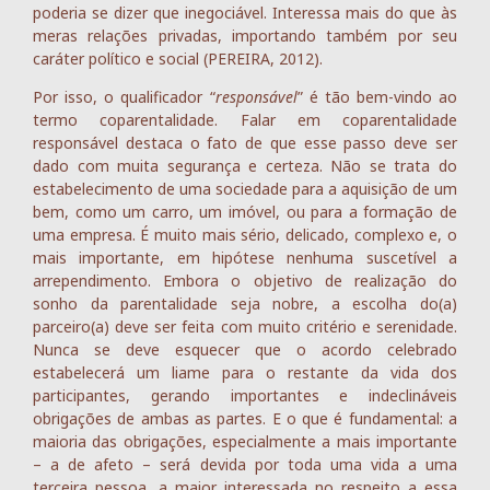
poderia se dizer que inegociável. Interessa mais do que às
meras relações privadas, importando também por seu
caráter político e social (PEREIRA, 2012).
Por isso, o qualificador “
responsável
” é tão bem-vindo ao
termo coparentalidade. Falar em coparentalidade
responsável destaca o fato de que esse passo deve ser
dado com muita segurança e certeza. Não se trata do
estabelecimento de uma sociedade para a aquisição de um
bem, como um carro, um imóvel, ou para a formação de
uma empresa. É muito mais sério, delicado, complexo e, o
mais importante, em hipótese nenhuma suscetível a
arrependimento. Embora o objetivo de realização do
sonho da parentalidade seja nobre, a escolha do(a)
parceiro(a) deve ser feita com muito critério e serenidade.
Nunca se deve esquecer que o acordo celebrado
estabelecerá um liame para o restante da vida dos
participantes, gerando importantes e indeclináveis
obrigações de ambas as partes. E o que é fundamental: a
maioria das obrigações, especialmente a mais importante
– a de afeto – será devida por toda uma vida a uma
terceira pessoa, a maior interessada no respeito a essa