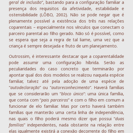
geral de inclusão
“, bastando para a configuração familiar a
presença dos requisitos da afetividade, estabilidade e
ostensibilidade (LÔBO, 2002). Não se pode negar que é
plenamente possível a existência dos três nas relações
coparentais – especialmente nos vínculos que conectam o
parceiro parental ao filho gerado. Não só é possível, como
se espera que seja a regra de tal liame, uma vez que a
criança é sempre desejada e fruto de um planejamento.
Outrossim, é interessante destacar que a coparentalidade
pode assumir uma configuração híbrida. Serão as
peculiaridades do caso concreto que terminarão por
apontar qual dos dois modelos se realizou naquela espécie
familiar, talvez até pela adoção de uma espécie de
“
autodeclaração
” ou “
autoreconhecimento
“. Haverá famílias
que se considerarão um “
bloco único
“: uma única família,
que conta com “
pais parceiros
” e com o filho em comum a
funcionar de elo familiar. Mas por certo haverá também
famílias que manterão uma certa linha de independência,
nas quais o filho poderá mesmo dizer que possui “
duas
famílias
” independentes, nada obstante na relação entre
elas igualmente existirá a conexão decorrente do filho em