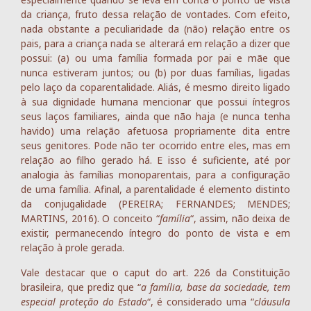
da criança, fruto dessa relação de vontades. Com efeito,
nada obstante a peculiaridade da (não) relação entre os
pais, para a criança nada se alterará em relação a dizer que
possui: (a) ou uma família formada por pai e mãe que
nunca estiveram juntos; ou (b) por duas famílias, ligadas
pelo laço da coparentalidade. Aliás, é mesmo direito ligado
à sua dignidade humana mencionar que possui íntegros
seus laços familiares, ainda que não haja (e nunca tenha
havido) uma relação afetuosa propriamente dita entre
seus genitores. Pode não ter ocorrido entre eles, mas em
relação ao filho gerado há. E isso é suficiente, até por
analogia às famílias monoparentais, para a configuração
de uma família. Afinal, a parentalidade é elemento distinto
da conjugalidade (PEREIRA; FERNANDES; MENDES;
MARTINS, 2016). O conceito “
família
“, assim, não deixa de
existir, permanecendo íntegro do ponto de vista e em
relação à prole gerada.
Vale destacar que o caput do art. 226 da Constituição
brasileira, que prediz que “
a família, base da sociedade, tem
especial proteção do Estado
“, é considerado uma “
cláusula