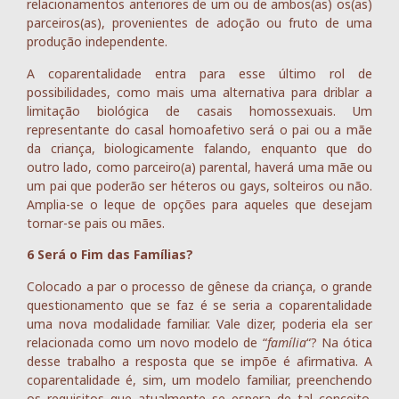
relacionamentos anteriores de um ou de ambos(as) os(as)
parceiros(as), provenientes de adoção ou fruto de uma
produção independente.
A coparentalidade entra para esse último rol de
possibilidades, como mais uma alternativa para driblar a
limitação biológica de casais homossexuais. Um
representante do casal homoafetivo será o pai ou a mãe
da criança, biologicamente falando, enquanto que do
outro lado, como parceiro(a) parental, haverá uma mãe ou
um pai que poderão ser héteros ou gays, solteiros ou não.
Amplia-se o leque de opções para aqueles que desejam
tornar-se pais ou mães.
6 Será o Fim das Famílias?
Colocado a par o processo de gênese da criança, o grande
questionamento que se faz é se seria a coparentalidade
uma nova modalidade familiar. Vale dizer, poderia ela ser
relacionada como um novo modelo de “
família
“? Na ótica
desse trabalho a resposta que se impõe é afirmativa. A
coparentalidade é, sim, um modelo familiar, preenchendo
os requisitos que atualmente se espera de tal conceito.