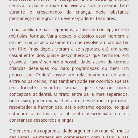
certeza: o pai e a mãe não viverão sob o mesmo teto
durante o crescimento da criança, nada obstante
permaneçam íntegros os deveres/poderes familiares.
Já na família de pais separados, a fase de concepção tem
múltiplas formas. Varia desde o clássico casal homem e
mulher, unidos pelo casamento, que resolveram um dia ter
um filho (mas depois vieram a se separar), até um sexo
casual entre dois quase desconhecidos que terminou em
gravidez. Haverá sempre a possibilidade, assim, de termos
crianças desejadas ou não; programadas ou nem um
pouco isso. Poderá existir um relacionamento de anos
entre os parceiros, mas também pode ter ocorrido apenas
um fortuito encontro sexual, que resultou numa
concepção acidental. O trato entre pai e mãe separados,
outrossim, poderá variar bastante: desde muito próximo,
respeitador e harmonioso, até o extremo oposto, no qual
estariam a distância, a absoluta desconexão ou os
constantes desacordos e brigas.
Defensores da coparentalidade argumentam que há, muita
das vezes, vantagens em comparação com a família nas