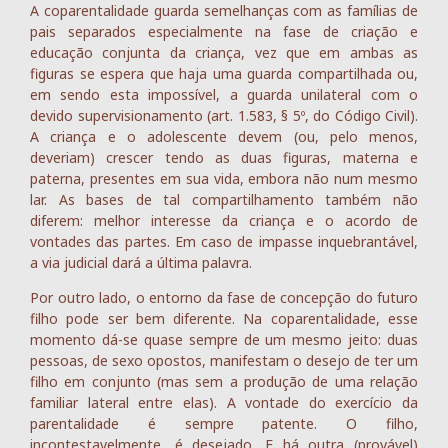
A coparentalidade guarda semelhanças com as famílias de
pais separados especialmente na fase de criação e
educação conjunta da criança, vez que em ambas as
figuras se espera que haja uma guarda compartilhada ou,
em sendo esta impossível, a guarda unilateral com o
devido supervisionamento (art. 1.583, § 5º, do Código Civil).
A criança e o adolescente devem (ou, pelo menos,
deveriam) crescer tendo as duas figuras, materna e
paterna, presentes em sua vida, embora não num mesmo
lar. As bases de tal compartilhamento também não
diferem: melhor interesse da criança e o acordo de
vontades das partes. Em caso de impasse inquebrantável,
a via judicial dará a última palavra.
Por outro lado, o entorno da fase de concepção do futuro
filho pode ser bem diferente. Na coparentalidade, esse
momento dá-se quase sempre de um mesmo jeito: duas
pessoas, de sexo opostos, manifestam o desejo de ter um
filho em conjunto (mas sem a produção de uma relação
familiar lateral entre elas). A vontade do exercício da
parentalidade é sempre patente. O filho,
incontestavelmente, é desejado. E há outra (provável)