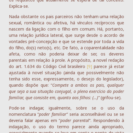
Explica-se.
Nada obstante os pais parceiros não tenham uma relação
sexual, romântica ou afetiva, há vínculos recíprocos que
nascem da ligação com o filho em comum. Há, portanto,
uma relação jurídica lateral, que surge desde o acordo de
vontades pré-concepção e que se estende por toda a vida
do filho, do(s) neto(s), etc. De fato, a coparentalidade não
afeta, como não poderia deixar de ser, os deveres
parentais em relação à prole. A propósito, a novel redação
do art. 1.634 do Código Civil brasileiro
[9]
parece já estar
ajustada à novel situação (ainda que possivelmente não
tenha sido esse, expressamente, o desejo do legislador),
quando dispõe que: “
Compete a ambos os pais, qualquer
que seja a sua situação conjugal, o pleno exercício do poder
familiar, que consiste em, quanto aos filhos: (…)”
(grifou-se).
Pode-se indagar, igualmente, sobre se o uso da
nomenclatura “
poder familiar
” seria aconselhável ou se se
deveria falar apenas em “
poder parental
“. Respondendo à
indagação, o uso do termo parece ainda apropriado,
especialmente quando se leva em conta o ponto de vista