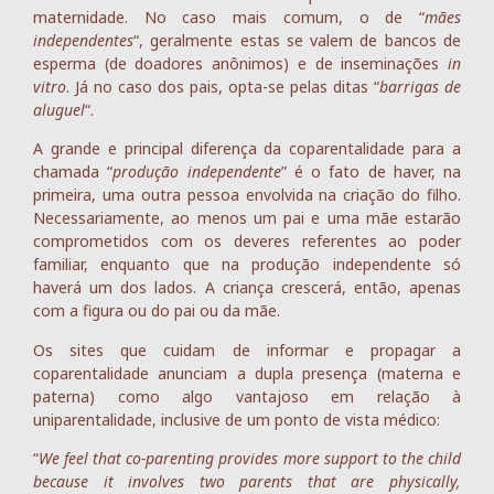
maternidade. No caso mais comum, o de “
mães
independentes
“, geralmente estas se valem de bancos de
esperma (de doadores anônimos) e de inseminações
in
vitro
. Já no caso dos pais, opta-se pelas ditas “
barrigas de
aluguel
“.
A grande e principal diferença da coparentalidade para a
chamada “
produção independente
” é o fato de haver, na
primeira, uma outra pessoa envolvida na criação do filho.
Necessariamente, ao menos um pai e uma mãe estarão
comprometidos com os deveres referentes ao poder
familiar, enquanto que na produção independente só
haverá um dos lados. A criança crescerá, então, apenas
com a figura ou do pai ou da mãe.
Os sites que cuidam de informar e propagar a
coparentalidade anunciam a dupla presença (materna e
paterna) como algo vantajoso em relação à
uniparentalidade, inclusive de um ponto de vista médico:
“
We feel that co-parenting provides more support to the child
because it involves two parents that are physically,