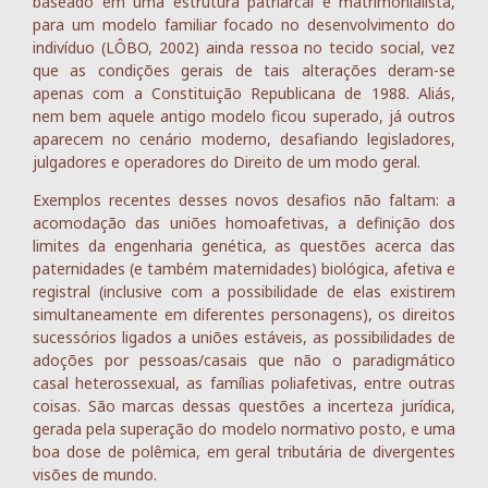
baseado em uma estrutura patriarcal e matrimonialista,
para um modelo familiar focado no desenvolvimento do
indivíduo (LÔBO, 2002) ainda ressoa no tecido social, vez
que as condições gerais de tais alterações deram-se
apenas com a Constituição Republicana de 1988. Aliás,
nem bem aquele antigo modelo ficou superado, já outros
aparecem no cenário moderno, desafiando legisladores,
julgadores e operadores do Direito de um modo geral.
Exemplos recentes desses novos desafios não faltam: a
acomodação das uniões homoafetivas, a definição dos
limites da engenharia genética, as questões acerca das
paternidades (e também maternidades) biológica, afetiva e
registral (inclusive com a possibilidade de elas existirem
simultaneamente em diferentes personagens), os direitos
sucessórios ligados a uniões estáveis, as possibilidades de
adoções por pessoas/casais que não o paradigmático
casal heterossexual, as famílias poliafetivas, entre outras
coisas. São marcas dessas questões a incerteza jurídica,
gerada pela superação do modelo normativo posto, e uma
boa dose de polêmica, em geral tributária de divergentes
visões de mundo.