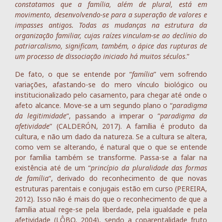
constatamos que a família, além de plural, está em
movimento, desenvolvendo-se para a superação de valores e
impasses antigos. Todas as mudanças na estrutura da
organização familiar, cujas raízes vinculam-se ao declínio do
patriarcalismo, significam, também, o ápice das rupturas de
um processo de dissociação iniciado há muitos séculos
.”
De fato, o que se entende por “
família
” vem sofrendo
variações, afastando-se do mero vínculo biológico ou
institucionalizado pelo casamento, para chegar até onde o
afeto alcance. Move-se a um segundo plano o “
paradigma
da legitimidade
“, passando a imperar o “
paradigma da
afetividade
” (CALDERÓN, 2017). A família é produto da
cultura, e não um dado da natureza. Se a cultura se altera,
como vem se alterando, é natural que o que se entende
por família também se transforme. Passa-se a falar na
existência até de um “
princípio da pluralidade das formas
de família
“, derivado do reconhecimento de que novas
estruturas parentais e conjugais estão em curso (PEREIRA,
2012). Isso não é mais do que o reconhecimento de que a
família atual rege-se pela liberdade, pela igualdade e pela
afetividade (LÔBO, 2004), sendo a coparentalidade fruto