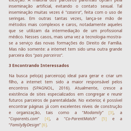
inseminação artificial, evitando o contato sexual. Tal
inseminação muitas vezes é “
caseira
“, feita com o uso de
seringas. Em outras tantas vezes, lança-se mão de
métodos mais complexos e caros, notadamente aqueles
que se utilizam da intermediação de um profissional
médico. Nesses casos, mais uma vez a tecnologia mostra-
se a serviço das novas formações do Direito de Família.
Mas não somente: a internet tem sido uma outra grande
parceira dos “
pais parceiros
“.
3 Encontrando Interessados
Na busca pelo(a) parceiro(a) ideal para gerar e criar um
filho, a internet tem sido a maior responsável pelos
encontros (SPAGNOL, 2016). Atualmente, cresce a
existência de sites especializados em congregar e reunir
futuros parceiros de parentalidade. No exterior, é possível
encontrar páginas já com excelentes níveis de construção
e organização, tais como a “
Modamily
”
[3]
, a
“
Coparents.com
”
[4]
, a “
Co-ParentMatch
”
[5]
e a
“
FamilyByDesign
”
[6]
.