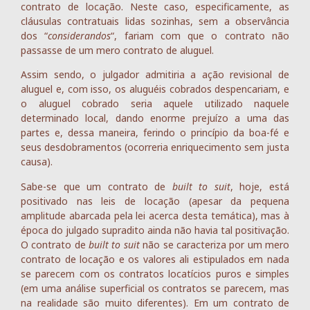
contrato de locação. Neste caso, especificamente, as
cláusulas contratuais lidas sozinhas, sem a observância
dos “
considerandos
“, fariam com que o contrato não
passasse de um mero contrato de aluguel.
Assim sendo, o julgador admitiria a ação revisional de
aluguel e, com isso, os aluguéis cobrados despencariam, e
o aluguel cobrado seria aquele utilizado naquele
determinado local, dando enorme prejuízo a uma das
partes e, dessa maneira, ferindo o princípio da boa-fé e
seus desdobramentos (ocorreria enriquecimento sem justa
causa).
Sabe-se que um contrato de
built to suit
, hoje, está
positivado nas leis de locação (apesar da pequena
amplitude abarcada pela lei acerca desta temática), mas à
época do julgado supradito ainda não havia tal positivação.
O contrato de
built to suit
não se caracteriza por um mero
contrato de locação e os valores ali estipulados em nada
se parecem com os contratos locatícios puros e simples
(em uma análise superficial os contratos se parecem, mas
na realidade são muito diferentes). Em um contrato de