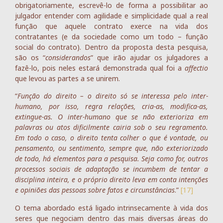
obrigatoriamente, escrevê-lo de forma a possibilitar ao
julgador entender com agilidade e simplicidade qual a real
função que aquele contrato exerce na vida dos
contratantes (e da sociedade como um todo – função
social do contrato). Dentro da proposta desta pesquisa,
são os “
considerandos
” que irão ajudar os julgadores a
fazê-lo, pois neles estará demonstrada qual foi a
affectio
que levou as partes a se unirem.
“
Função do direito – o direito só se interessa pelo inter-
humano, por isso, regra relações, cria-as, modifica-as,
extingue-as. O inter-humano que se não exterioriza em
palavras ou atos dificilmente cairia sob o seu regramento.
Em todo o caso, o direito tenta colher o que é vontade, ou
pensamento, ou sentimento, sempre que, não exteriorizado
de todo, há elementos para a pesquisa. Seja como for, outros
processos sociais de adaptação se incumbem de tentar a
disciplina inteira, e o próprio direito leva em conta intenções
e opiniões das pessoas sobre fatos e circunstâncias
.”
[17]
O tema abordado está ligado intrinsecamente à vida dos
seres que negociam dentro das mais diversas áreas do