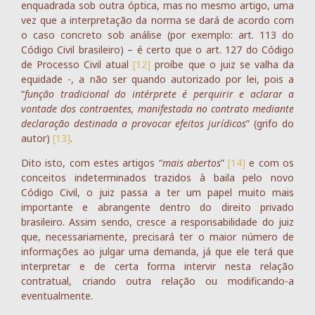
enquadrada sob outra óptica, mas no mesmo artigo, uma
vez que a interpretação da norma se dará de acordo com
o caso concreto sob análise (por exemplo: art. 113 do
Código Civil brasileiro) – é certo que o art. 127 do Código
de Processo Civil atual
[12]
proíbe que o juiz se valha da
equidade -, a não ser quando autorizado por lei, pois a
“
função tradicional do intérprete é perquirir e aclarar a
vontade dos contraentes, manifestada no contrato mediante
declaração destinada a provocar efeitos jurídicos
” (grifo do
autor)
[13]
.
Dito isto, com estes artigos “
mais abertos
”
[14]
e com os
conceitos indeterminados trazidos à baila pelo novo
Código Civil, o juiz passa a ter um papel muito mais
importante e abrangente dentro do direito privado
brasileiro. Assim sendo, cresce a responsabilidade do juiz
que, necessariamente, precisará ter o maior número de
informações ao julgar uma demanda, já que ele terá que
interpretar e de certa forma intervir nesta relação
contratual, criando outra relação ou modificando-a
eventualmente.