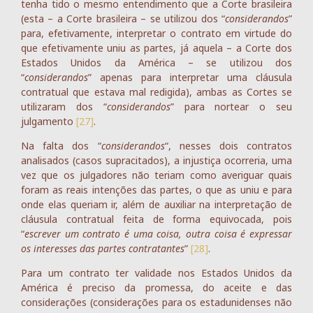
tenha tido o mesmo entendimento que a Corte brasileira
(esta – a Corte brasileira – se utilizou dos “
considerandos
”
para, efetivamente, interpretar o contrato em virtude do
que efetivamente uniu as partes, já aquela – a Corte dos
Estados Unidos da América – se utilizou dos
“
considerandos
” apenas para interpretar uma cláusula
contratual que estava mal redigida), ambas as Cortes se
utilizaram dos “
considerandos
” para nortear o seu
julgamento
[27]
.
Na falta dos “
considerandos
“, nesses dois contratos
analisados (casos supracitados), a injustiça ocorreria, uma
vez que os julgadores não teriam como averiguar quais
foram as reais intenções das partes, o que as uniu e para
onde elas queriam ir, além de auxiliar na interpretação de
cláusula contratual feita de forma equivocada, pois
“
escrever um contrato é uma coisa, outra coisa é expressar
os interesses das partes contratantes
”
[28]
.
Para um contrato ter validade nos Estados Unidos da
América é preciso da promessa, do aceite e das
considerações (considerações para os estadunidenses não