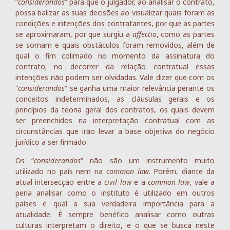
“
considerandos
” para que o julgador, ao analisar o contrato,
possa balizar as suas decisões ao visualizar quais foram as
condições e intenções dos contratantes, por que as partes
se aproximaram, por que surgiu a
affectio
, como as partes
se somam e quais obstáculos foram removidos, além de
qual o fim colimado no momento da assinatura do
contrato; no decorrer da relação contratual essas
intenções não podem ser olvidadas. Vale dizer que com os
“
considerandos
” se ganha uma maior relevância perante os
conceitos indeterminados, as cláusulas gerais e os
princípios da teoria geral dos contratos, os quais devem
ser preenchidos na interpretação contratual com as
circunstâncias que irão levar a base objetiva do negócio
jurídico a ser firmado.
Os “
considerandos
” não são um instrumento muito
utilizado no país nem na
common law
. Porém, diante da
atual intersecção entre a
civil law
e a
common law
, vale a
pena analisar como o instituto é utilizado em outros
países e qual a sua verdadeira importância para a
atualidade. É sempre benéfico analisar como outras
culturas interpretam o direito, e o que se busca neste