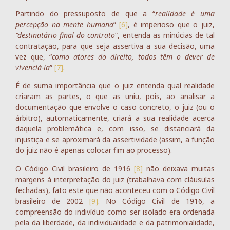
Partindo do pressuposto de que a “
realidade é uma
percepção na mente humana
”
[6]
, é imperioso que o juiz,
“destinatário final do contrato
“, entenda as minúcias de tal
contratação, para que seja assertiva a sua decisão, uma
vez que, “
como atores do direito, todos têm o dever de
vivenciá-la
”
[7]
.
É de suma importância que o juiz entenda qual realidade
criaram as partes, o que as uniu, pois, ao analisar a
documentação que envolve o caso concreto, o juiz (ou o
árbitro), automaticamente, criará a sua realidade acerca
daquela problemática e, com isso, se distanciará da
injustiça e se aproximará da assertividade (assim, a função
do juiz não é apenas colocar fim ao processo).
O Código Civil brasileiro de 1916
[8]
não deixava muitas
margens à interpretação do juiz (trabalhava com cláusulas
fechadas), fato este que não aconteceu com o Código Civil
brasileiro de 2002
[9]
. No Código Civil de 1916, a
compreensão do indivíduo como ser isolado era ordenada
pela da liberdade, da individualidade e da patrimonialidade,