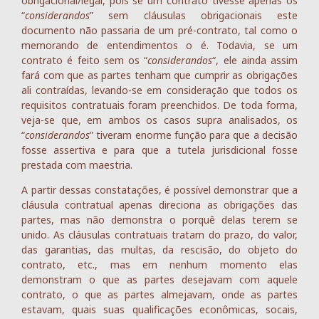
obrigacional/legal, pois se um contrato tivesse apenas os
“
considerandos
” sem cláusulas obrigacionais este
documento não passaria de um pré-contrato, tal como o
memorando de entendimentos o é. Todavia, se um
contrato é feito sem os “
considerandos
“, ele ainda assim
fará com que as partes tenham que cumprir as obrigações
ali contraídas, levando-se em consideração que todos os
requisitos contratuais foram preenchidos. De toda forma,
veja-se que, em ambos os casos supra analisados, os
“
considerandos
” tiveram enorme função para que a decisão
fosse assertiva e para que a tutela jurisdicional fosse
prestada com maestria.
A partir dessas constatações, é possível demonstrar que a
cláusula contratual apenas direciona as obrigações das
partes, mas não demonstra o porquê delas terem se
unido. As cláusulas contratuais tratam do prazo, do valor,
das garantias, das multas, da rescisão, do objeto do
contrato, etc., mas em nenhum momento elas
demonstram o que as partes desejavam com aquele
contrato, o que as partes almejavam, onde as partes
estavam, quais suas qualificações econômicas, socais,