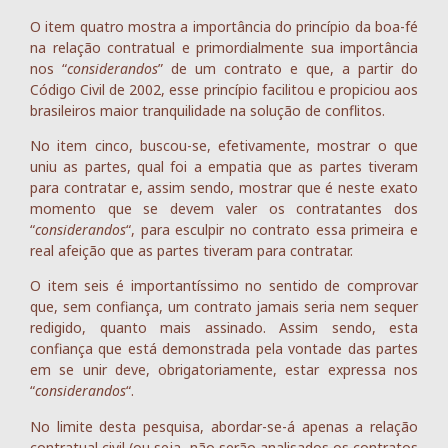
O item quatro mostra a importância do princípio da boa-fé
na relação contratual e primordialmente sua importância
nos “
considerandos
” de um contrato e que, a partir do
Código Civil de 2002, esse princípio facilitou e propiciou aos
brasileiros maior tranquilidade na solução de conflitos.
No item cinco, buscou-se, efetivamente, mostrar o que
uniu as partes, qual foi a empatia que as partes tiveram
para contratar e, assim sendo, mostrar que é neste exato
momento que se devem valer os contratantes dos
“
considerandos
“, para esculpir no contrato essa primeira e
real afeição que as partes tiveram para contratar.
O item seis é importantíssimo no sentido de comprovar
que, sem confiança, um contrato jamais seria nem sequer
redigido, quanto mais assinado. Assim sendo, esta
confiança que está demonstrada pela vontade das partes
em se unir deve, obrigatoriamente, estar expressa nos
“
considerandos
“.
No limite desta pesquisa, abordar-se-á apenas a relação
contratual civil (ou seja, não serão analisados os contratos