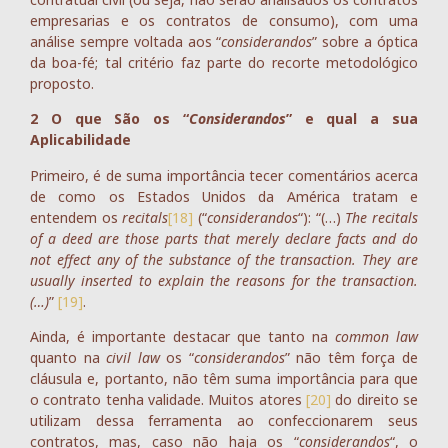
empresarias e os contratos de consumo), com uma
análise sempre voltada aos “
considerandos
” sobre a óptica
da boa-fé; tal critério faz parte do recorte metodológico
proposto.
2 O que São os “
Considerandos
” e qual a sua
Aplicabilidade
Primeiro, é de suma importância tecer comentários acerca
de como os Estados Unidos da América tratam e
entendem os
recitals
[18]
(“
considerandos
“): “(…)
The recitals
of a deed are those parts that merely declare facts and do
not effect any of the substance of the transaction. They are
usually inserted to explain the reasons for the transaction.
(…)
”
[19]
.
Ainda, é importante destacar que tanto na
common law
quanto na
civil law
os “
considerandos
” não têm força de
cláusula e, portanto, não têm suma importância para que
o contrato tenha validade. Muitos atores
[20]
do direito se
utilizam dessa ferramenta ao confeccionarem seus
contratos, mas, caso não haja os “
considerandos
“, o