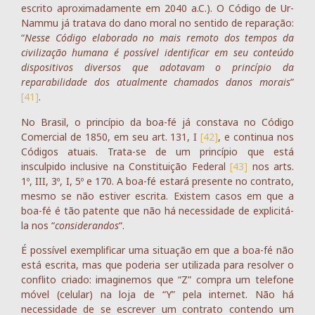
escrito aproximadamente em 2040 a.C.). O Código de Ur-
Nammu já tratava do dano moral no sentido de reparação:
“
Nesse Código elaborado no mais remoto dos tempos da
civilização humana é possível identificar em seu conteúdo
dispositivos diversos que adotavam o princípio da
reparabilidade dos atualmente chamados danos morais
”
[41]
.
No Brasil, o princípio da boa-fé já constava no Código
Comercial de 1850, em seu art. 131, I
[42]
, e continua nos
Códigos atuais. Trata-se de um princípio que está
insculpido inclusive na Constituição Federal
[43]
nos arts.
1º, III, 3º, I, 5º e 170. A boa-fé estará presente no contrato,
mesmo se não estiver escrita. Existem casos em que a
boa-fé é tão patente que não há necessidade de explicitá-
la nos “
considerandos
“.
É possível exemplificar uma situação em que a boa-fé não
está escrita, mas que poderia ser utilizada para resolver o
conflito criado: imaginemos que “Z” compra um telefone
móvel (celular) na loja de “Y” pela internet. Não há
necessidade de se escrever um contrato contendo um