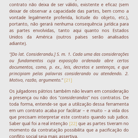
contrato não deixa de ser válido, existente e eficaz (sem
deixar de observar a capacidade das partes, bem como a
vontade legalmente proferida, licitude do objeto, etc.),
portanto, não gerará nenhuma consequência jurídica para
as partes envolvidas, tanto aqui quanto nos Estados
Unidos da América (outros países serão analisados
adiante).
“[Do lat. Considerandu.] S. m. 1. Cada uma das considerações
ou fundamentos cuja exposição ordenada abre certos
documentos, como, p. ex., leis, decretos e sentenças, e que
principiam pelas palavras considerando ou atendendo. 2.
Motivo, razão, argumento.
”
[21]
Os julgadores pátrios também não levam em consideração
a presença ou não dos “
considerandos
” nos contratos. De
toda forma, entende-se que a utilização dessa ferramenta
em um contrato acaba por facilitar – e muito – a vida dos
que precisam interpretar este contrato quando sub judice.
Saber qual foi a real intenção
[22]
que as partes tiveram no
momento da contratação possibilita que a pacificação do
conflito social seja mais assertiva.