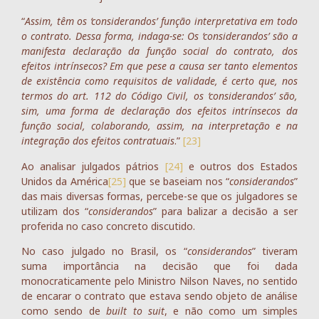
“
Assim, têm os ‘considerandos’ função interpretativa em todo
o contrato. Dessa forma, indaga-se: Os ‘considerandos’ são a
manifesta declaração da função social do contrato, dos
efeitos intrínsecos? Em que pese a causa ser tanto elementos
de existência como requisitos de validade, é certo que, nos
termos do art. 112 do Código Civil, os ‘considerandos’ são,
sim, uma forma de declaração dos efeitos intrínsecos da
função social, colaborando, assim, na interpretação e na
integração dos efeitos contratuais
.”
[23]
Ao analisar julgados pátrios
[24]
e outros dos Estados
Unidos da América
[25]
que se baseiam nos “
considerandos
”
das mais diversas formas, percebe-se que os julgadores se
utilizam dos “
considerandos
” para balizar a decisão a ser
proferida no caso concreto discutido.
No caso julgado no Brasil, os “
considerandos
” tiveram
suma importância na decisão que foi dada
monocraticamente pelo Ministro Nilson Naves, no sentido
de encarar o contrato que estava sendo objeto de análise
como sendo de
built to suit
, e não como um simples