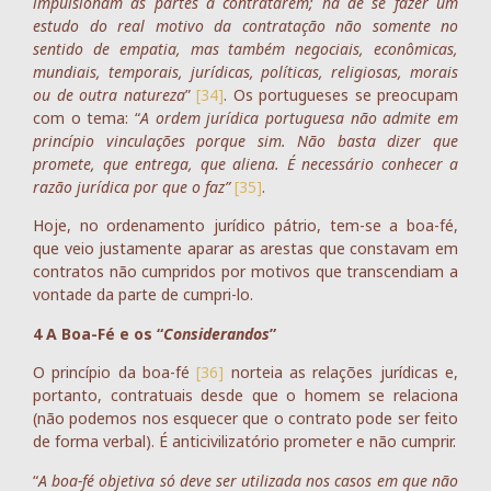
impulsionam as partes a contratarem; há de se fazer um
estudo do real motivo da contratação não somente no
sentido de empatia, mas também negociais, econômicas,
mundiais, temporais, jurídicas, políticas, religiosas, morais
ou de outra natureza
”
[34]
. Os portugueses se preocupam
com o tema: “
A ordem jurídica portuguesa não admite em
princípio vinculações porque sim. Não basta dizer que
promete, que entrega, que aliena. É necessário conhecer a
razão jurídica por que o faz”
[35]
.
Hoje, no ordenamento jurídico pátrio, tem-se a boa-fé,
que veio justamente aparar as arestas que constavam em
contratos não cumpridos por motivos que transcendiam a
vontade da parte de cumpri-lo.
4 A Boa-Fé e os “
Considerandos
”
O princípio da boa-fé
[36]
norteia as relações jurídicas e,
portanto, contratuais desde que o homem se relaciona
(não podemos nos esquecer que o contrato pode ser feito
de forma verbal). É anticivilizatório prometer e não cumprir.
“
A boa-fé objetiva só deve ser utilizada nos casos em que não