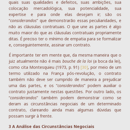
quais suas qualidades e defeitos, suas ambições, sua
colocação mercadológica, sua potencialidade, sua
expertise e para onde elas desejam ir; são os
“
considerandos
” que demonstrarão essas peculiaridades, e
não as cláusulas contratuais. O que une as partes é algo
muito maior do que as cláusulas contratuais propriamente
ditas. É preciso ter o mínimo de empatia para se formalizar
e, conseguintemente, assinar um contrato.
É importante ter em mente que, da mesma maneira que o
juiz atualmente não é mais
bouche de la loi
(a boca da lei),
como cita Montesquieu (1973, p. 91)
[30]
, por meio de um
termo utilizado na França pós-revolução, o contrato
também não deve ser cumprido de maneira a prejudicar
uma das partes, e os “
considerandos
” podem auxiliar o
contrato justamente nestas questões. Por outro lado, os
“
considerandos
” também podem demonstrar como se
deram as circunstâncias negociais de um determinado
contrato, clareando ainda mais algumas dúvidas que
possam surgir à frente.
3 A Análise das Circunstâncias Negociais