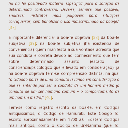
há na lei positivada matéria específica para a solução de
determinada controvérsia. Deve-se, sempre que possível,
enaltecer institutos mais palpáveis para situações
corriqueiras, sem banalizar o uso indiscriminado da boa-fé
.”
[37]
É importante diferenciar a boa-fé objetiva
[38]
da boa-fé
subjetiva
[39]
: na boa-fé subjetiva (há existência de
conveniência) quem manifesta a sua vontade acredita que
sua conduta é correta devido ao conhecimento que tem
sobre determinado assunto (estado de
consciência/psicológico que é levado em consideração); já
na boa-fé objetiva tem-se compreensão distinta, na qual
“
o cidadão parte de uma conduta levando em consideração o
que se entende por ser a conduta de um homem médio (a
conduta de um ser humano comum – o comportamento de
um homem médio)
”
[40]
.
Tem-se como registro escrito da boa-fé, em Códigos
antiquíssimos, o Código de Hamurabi. Este Código foi
escrito aproximadamente em 1700 a.C. Existem Códigos
mais antigos, como o Código de Ur-Nammu (que foi