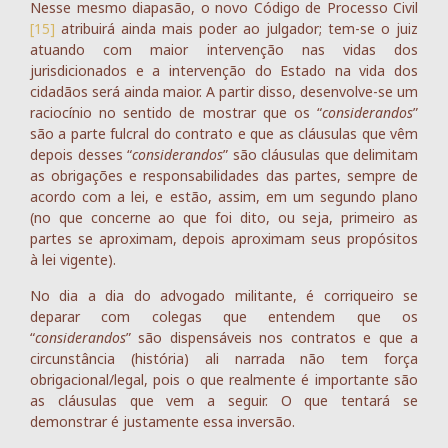
Nesse mesmo diapasão, o novo Código de Processo Civil
[15]
atribuirá ainda mais poder ao julgador; tem-se o juiz
atuando com maior intervenção nas vidas dos
jurisdicionados e a intervenção do Estado na vida dos
cidadãos será ainda maior. A partir disso, desenvolve-se um
raciocínio no sentido de mostrar que os “
considerandos
”
são a parte fulcral do contrato e que as cláusulas que vêm
depois desses “
considerandos
” são cláusulas que delimitam
as obrigações e responsabilidades das partes, sempre de
acordo com a lei, e estão, assim, em um segundo plano
(no que concerne ao que foi dito, ou seja, primeiro as
partes se aproximam, depois aproximam seus propósitos
à lei vigente).
No dia a dia do advogado militante, é corriqueiro se
deparar com colegas que entendem que os
“
considerandos
” são dispensáveis nos contratos e que a
circunstância (história) ali narrada não tem força
obrigacional/legal, pois o que realmente é importante são
as cláusulas que vem a seguir. O que tentará se
demonstrar é justamente essa inversão.