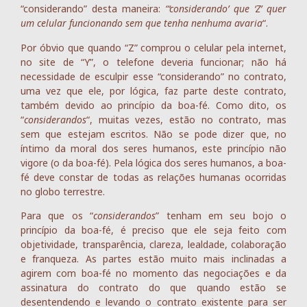
“considerando” desta maneira:
“‘considerando’ que ‘Z’ quer
um celular funcionando sem que tenha nenhuma avaria
“.
Por óbvio que quando “Z” comprou o celular pela internet,
no site de “Y”, o telefone deveria funcionar; não há
necessidade de esculpir esse “considerando” no contrato,
uma vez que ele, por lógica, faz parte deste contrato,
também devido ao princípio da boa-fé. Como dito, os
“
considerandos
“, muitas vezes, estão no contrato, mas
sem que estejam escritos. Não se pode dizer que, no
íntimo da moral dos seres humanos, este princípio não
vigore (o da boa-fé). Pela lógica dos seres humanos, a boa-
fé deve constar de todas as relações humanas ocorridas
no globo terrestre.
Para que os “
considerandos
” tenham em seu bojo o
princípio da boa-fé, é preciso que ele seja feito com
objetividade, transparência, clareza, lealdade, colaboração
e franqueza. As partes estão muito mais inclinadas a
agirem com boa-fé no momento das negociações e da
assinatura do contrato do que quando estão se
desentendendo e levando o contrato existente para ser