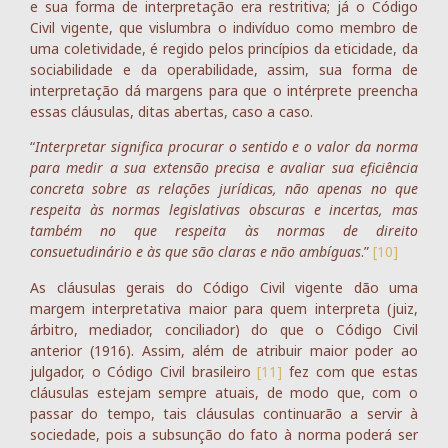
e sua forma de interpretação era restritiva; já o Código
Civil vigente, que vislumbra o indivíduo como membro de
uma coletividade, é regido pelos princípios da eticidade, da
sociabilidade e da operabilidade, assim, sua forma de
interpretação dá margens para que o intérprete preencha
essas cláusulas, ditas abertas, caso a caso.
“
Interpretar significa procurar o sentido e o valor da norma
para medir a sua extensão precisa e avaliar sua eficiência
concreta sobre as relações jurídicas, não apenas no que
respeita às normas legislativas obscuras e incertas, mas
também no que respeita às normas de direito
consuetudinário e às que são claras e não ambíguas
.”
[10]
As cláusulas gerais do Código Civil vigente dão uma
margem interpretativa maior para quem interpreta (juiz,
árbitro, mediador, conciliador) do que o Código Civil
anterior (1916). Assim, além de atribuir maior poder ao
julgador, o Código Civil brasileiro
[11]
fez com que estas
cláusulas estejam sempre atuais, de modo que, com o
passar do tempo, tais cláusulas continuarão a servir à
sociedade, pois a subsunção do fato à norma poderá ser