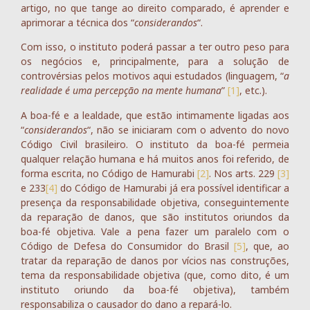
artigo, no que tange ao direito comparado, é aprender e
aprimorar a técnica dos “
considerandos
“.
Com isso, o instituto poderá passar a ter outro peso para
os negócios e, principalmente, para a solução de
controvérsias pelos motivos aqui estudados (linguagem, “
a
realidade é uma percepção na mente humana
”
[1]
, etc.).
A boa-fé e a lealdade, que estão intimamente ligadas aos
“
considerandos
“, não se iniciaram com o advento do novo
Código Civil brasileiro. O instituto da boa-fé permeia
qualquer relação humana e há muitos anos foi referido, de
forma escrita, no Código de Hamurabi
[2]
. Nos arts. 229
[3]
e 233
[4]
do Código de Hamurabi já era possível identificar a
presença da responsabilidade objetiva, conseguintemente
da reparação de danos, que são institutos oriundos da
boa-fé objetiva. Vale a pena fazer um paralelo com o
Código de Defesa do Consumidor do Brasil
[5]
, que, ao
tratar da reparação de danos por vícios nas construções,
tema da responsabilidade objetiva (que, como dito, é um
instituto oriundo da boa-fé objetiva), também
responsabiliza o causador do dano a repará-lo.