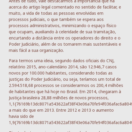
Antes de tudo, vale destacarmos a importância que há
acerca do artigo legal comentado no sentido de facilitar, e
muito, a vida de todas as pessoas envolvidas em
processos judiciais, o que também se espera aos
processos administrativos, minimizando o espaço físico
que ocupam, auxiliando à celeridade de sua tramitação,
encurtando a distância entre os operadores do direito e o
Poder Judiciário, além de os tornarem mais sustentáveis e
mais fácil a sua organização.
Para termos uma ideia, segundo dados oficiais do CNJ,
relatório 2015, ano-calendário 2014, são 12.946,7 casos
novos por 100.000 habitantes, considerando todas as
justiças do Poder Judiciário, ou seja, teríamos um total de
2.594.518,68 processos se considerarmos os 200,4 milhões
de habitantes que há hoje no Brasil. Em 2014, chegaram à
Justiça brasileira 28,88 milhões de novos processos,
1,1{76169b13dc8071a543622af38f43e06a70fe94f036afac6a804
a mais do que em 2013. Entre 2012 e 2013 o aumento
havia sido de
1,9{76169b13dc8071a543622af38f43e06a70fe94f036afac6a804