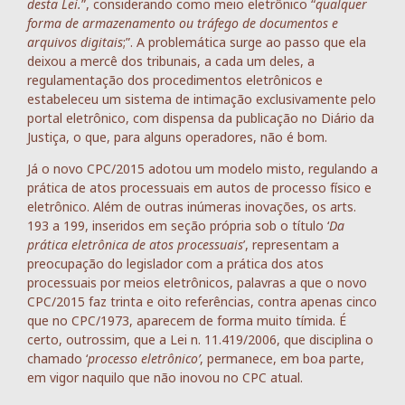
desta Lei.
”, considerando como meio eletrônico “
qualquer
forma de armazenamento ou tráfego de documentos e
arquivos digitais
;”. A problemática surge ao passo que ela
deixou a mercê dos tribunais, a cada um deles, a
regulamentação dos procedimentos eletrônicos e
estabeleceu um sistema de intimação exclusivamente pelo
portal eletrônico, com dispensa da publicação no Diário da
Justiça, o que, para alguns operadores, não é bom.
Já o novo CPC/2015 adotou um modelo misto, regulando a
prática de atos processuais em autos de processo físico e
eletrônico. Além de outras inúmeras inovações, os arts.
193 a 199, inseridos em seção própria sob o título ‘
Da
prática eletrônica de atos processuais
’, representam a
preocupação do legislador com a prática dos atos
processuais por meios eletrônicos, palavras a que o novo
CPC/2015 faz trinta e oito referências, contra apenas cinco
que no CPC/1973, aparecem de forma muito tímida. É
certo, outrossim, que a Lei n. 11.419/2006, que disciplina o
chamado ‘
processo eletrônico’
, permanece, em boa parte,
em vigor naquilo que não inovou no CPC atual.