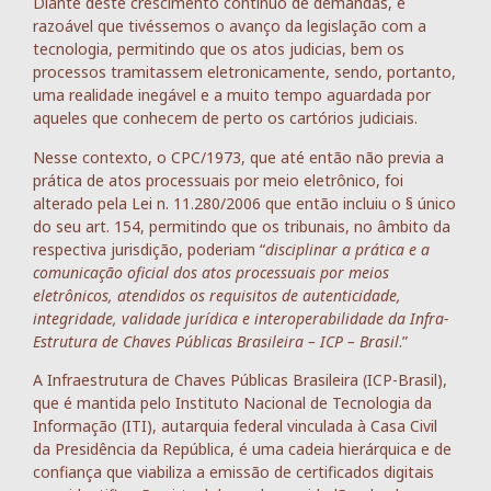
Diante deste crescimento contínuo de demandas, é
razoável que tivéssemos o avanço da legislação com a
tecnologia, permitindo que os atos judicias, bem os
processos tramitassem eletronicamente, sendo, portanto,
uma realidade inegável e a muito tempo aguardada por
aqueles que conhecem de perto os cartórios judiciais.
Nesse contexto, o CPC/1973, que até então não previa a
prática de atos processuais por meio eletrônico, foi
alterado pela Lei n. 11.280/2006 que então incluiu o § único
do seu art. 154, permitindo que os tribunais, no âmbito da
respectiva jurisdição, poderiam “
disciplinar a prática e a
comunicação oficial dos atos processuais por meios
eletrônicos, atendidos os requisitos de autenticidade,
integridade, validade jurídica e interoperabilidade da Infra-
Estrutura de Chaves Públicas Brasileira – ICP – Brasil
.”
A Infraestrutura de Chaves Públicas Brasileira (ICP-Brasil),
que é mantida pelo Instituto Nacional de Tecnologia da
Informação (ITI), autarquia federal vinculada à Casa Civil
da Presidência da República, é uma cadeia hierárquica e de
confiança que viabiliza a emissão de certificados digitais