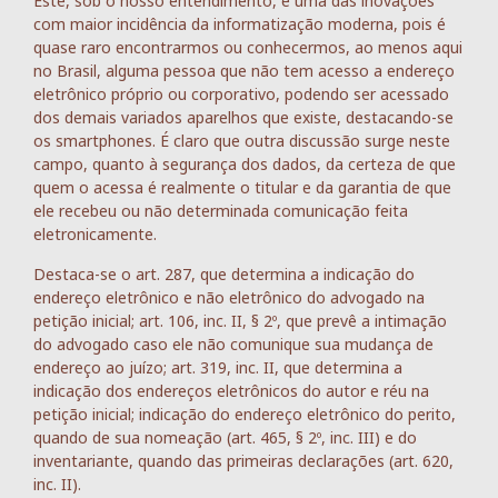
Este, sob o nosso entendimento, é uma das inovações
com maior incidência da informatização moderna, pois é
quase raro encontrarmos ou conhecermos, ao menos aqui
no Brasil, alguma pessoa que não tem acesso a endereço
eletrônico próprio ou corporativo, podendo ser acessado
dos demais variados aparelhos que existe, destacando-se
os smartphones. É claro que outra discussão surge neste
campo, quanto à segurança dos dados, da certeza de que
quem o acessa é realmente o titular e da garantia de que
ele recebeu ou não determinada comunicação feita
eletronicamente.
Destaca-se o art. 287, que determina a indicação do
endereço eletrônico e não eletrônico do advogado na
petição inicial; art. 106, inc. II, § 2º, que prevê a intimação
do advogado caso ele não comunique sua mudança de
endereço ao juízo; art. 319, inc. II, que determina a
indicação dos endereços eletrônicos do autor e réu na
petição inicial; indicação do endereço eletrônico do perito,
quando de sua nomeação (art. 465, § 2º, inc. III) e do
inventariante, quando das primeiras declarações (art. 620,
inc. II).