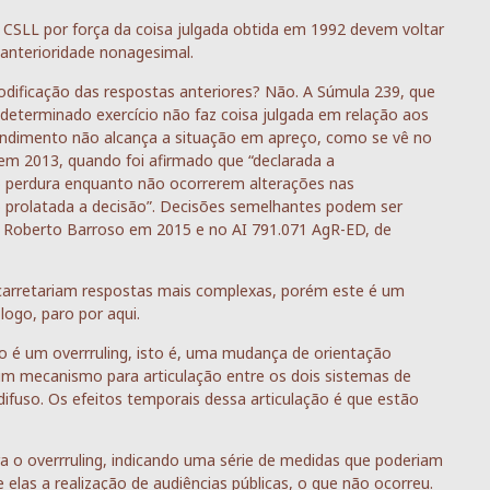
CSLL por força da coisa julgada obtida em 1992 devem voltar
 anterioridade nonagesimal.
odificação das respostas anteriores? Não. A Súmula 239, que
determinado exercício não faz coisa julgada em relação aos
tendimento não alcança a situação em apreço, como se vê no
 em 2013, quando foi afirmado que “declarada a
ito perdura enquanto não ocorrerem alterações nas
do prolatada a decisão”. Decisões semelhantes podem ser
o Roberto Barroso em 2015 e no AI 791.071 AgR-ED, de
acarretariam respostas mais complexas, porém este é um
logo, paro por aqui.
o é um overrruling, isto é, uma mudança de orientação
 um mecanismo para articulação entre os dois sistemas de
difuso. Os efeitos temporais dessa articulação é que estão
ra o overrruling, indicando uma série de medidas que poderiam
 elas a realização de audiências públicas, o que não ocorreu.