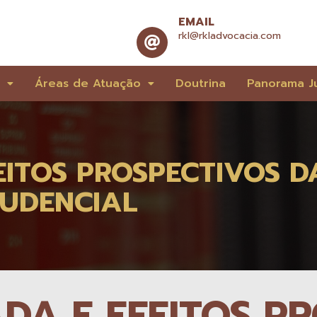
EMAIL
rkl@rkladvocacia.com
e
Áreas de Atuação
Doutrina
Panorama Ju
FEITOS PROSPECTIVOS 
RUDENCIAL
ADA E EFEITOS P