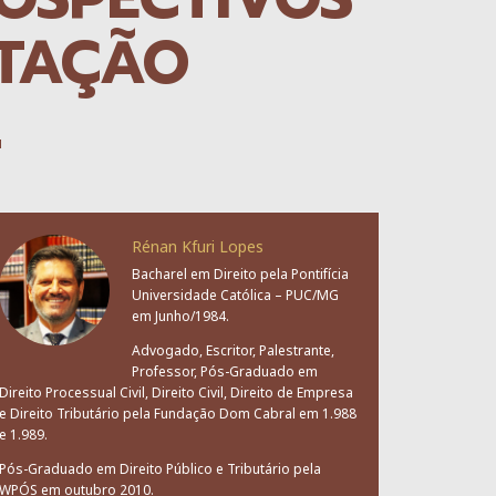
NTAÇÃO
L
Rénan Kfuri Lopes
Bacharel em Direito pela Pontifícia
Universidade Católica – PUC/MG
em Junho/1984.
Advogado, Escritor, Palestrante,
Professor, Pós-Graduado em
Direito Processual Civil, Direito Civil, Direito de Empresa
e Direito Tributário pela Fundação Dom Cabral em 1.988
e 1.989.
Pós-Graduado em Direito Público e Tributário pela
WPÓS em outubro 2010.