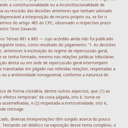
ando a constitucionalidade ou a inconstitucionalidade de
ma ou rescisão das decisões anteriores que tenham adotado
dispensável a interposição de recurso próprio ou, se for o
 termos do artigo 485 do CPC, observado o respectivo prazo
istro Teori Zavascki.
 os Temas 881 e 885 — cujo acórdão ainda não foi publicado
eguinte texto, como resultado do julgamento: “1. As decisões
, anteriores à instituição do regime de repercussão geral,
se tenha formado, mesmo nas relações jurídicas tributárias
m ação direta ou em sede de repercussão geral interrompem
transitadas em julgado nas referidas relações, respeitadas a
na ou a anterioridade nonagesimal, conforme a natureza do
ce de forma cristalina, dentre outros aspectos, que: (1) as
feitos temporais” da coisa julgada, isto é, torna-se
 assemelhadas, e (2) respeitada a irretroatividade, isto é,
de retroagir.
cado, diversas interpretações têm surgido acerca do pouco
o. Tentando ser didático na exposição desse tema complexo, e