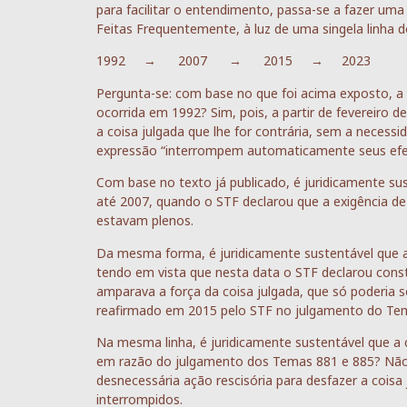
para facilitar o entendimento, passa-se a fazer um
Feitas Frequentemente, à luz de uma singela linha 
1992 → 2007 → 2015 → 2023
Pergunta-se: com base no que foi acima exposto, a 
ocorrida em 1992? Sim, pois, a partir de fevereiro
a coisa julgada que lhe for contrária, sem a necessi
expressão “interrompem automaticamente seus efei
Com base no texto já publicado, é juridicamente sus
até 2007, quando o STF declarou que a exigência de 
estavam plenos.
Da mesma forma, é juridicamente sustentável que a
tendo em vista que nesta data o STF declarou consti
amparava a força da coisa julgada, que só poderia s
reafirmado em 2015 pelo STF no julgamento do Te
Na mesma linha, é juridicamente sustentável que a 
em razão do julgamento dos Temas 881 e 885? Nã
desnecessária ação rescisória para desfazer a cois
interrompidos.