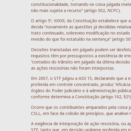
constitucionalidade, tornando-se coisa julgada materi
não mais sujeita a recurso” (artigo 502, NCPC).
O artigo 5º, XXXVI, da Constituição estabelece que a 
decida “novamente as questões já decididas relativas
trato continuado, sobreveio modificação no estado 
revisão do que foi estatuído na sentença” (artigo 50
Decisões transitadas em julgado podem ser desfeita
requisitos têm por pressupostos a existência de irre
“contados do trânsito em julgado da última decisão
as ações rescisórias não foram interpostas.
Em 2007, o STF julgou a ADI 15, declarando que a exi
proferida em controle concentrado, produz “eficácia
órgãos do Poder Judiciário e à administração pública 
conforme determina a Constituição (artigo 102, §2º)
Ocorre que os contribuintes amparados pela coisa 
CSLL, em face da colisão de princípios, que analisei 
A exigência de interposição de ação rescisória, ou a
STF, tanto que, em decisão unânime proferida em m