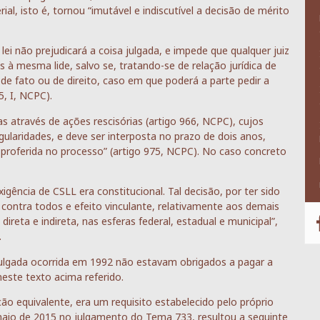
al, isto é, tornou “imutável e indiscutível a decisão de mérito
lei não prejudicará a coisa julgada, e impede que qualquer juiz
 à mesma lide, salvo se, tratando-se de relação jurídica de
de fato ou de direito, caso em que poderá a parte pedir a
5, I, NCPC).
s através de ações rescisórias (artigo 966, NCPC), cujos
gularidades, e deve ser interposta no prazo de dois anos,
 proferida no processo” (artigo 975, NCPC). No caso concreto
gência de CSLL era constitucional. Tal decisão, por ter sido
 contra todos e efeito vinculante, relativamente aos demais
direta e indireta, nas esferas federal, estadual e municipal”,
.
julgada ocorrida em 1992 não estavam obrigados a pagar a
neste texto acima referido.
ção equivalente, era um requisito estabelecido pelo próprio
aio de 2015 no julgamento do Tema 733, resultou a seguinte