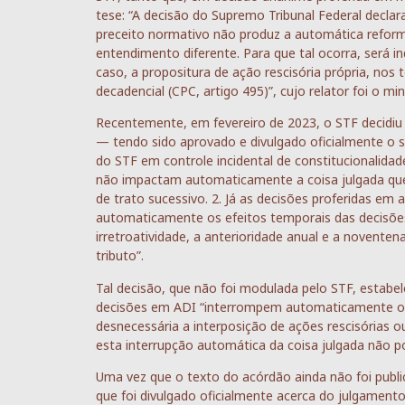
tese: “A decisão do Supremo Tribunal Federal declar
preceito normativo não produz a automática refor
entendimento diferente. Para que tal ocorra, será in
caso, a propositura de ação rescisória própria, nos
decadencial (CPC, artigo 495)”, cujo relator foi o min
Recentemente, em fevereiro de 2023, o STF decidiu
— tendo sido aprovado e divulgado oficialmente o s
do STF em controle incidental de constitucionalidade
não impactam automaticamente a coisa julgada que 
de trato sucessivo. 2. Já as decisões proferidas e
automaticamente os efeitos temporais das decisões 
irretroatividade, a anterioridade anual e a novente
tributo”.
Tal decisão, que não foi modulada pelo STF, estabele
decisões em ADI “interrompem automaticamente os e
desnecessária a interposição de ações rescisórias ou
esta interrupção automática da coisa julgada não po
Uma vez que o texto do acórdão ainda não foi publi
que foi divulgado oficialmente acerca do julgament