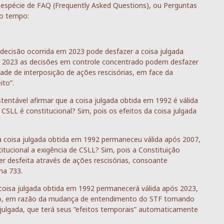
a espécie de FAQ (Frequently Asked Questions), ou Perguntas
do tempo:
decisão ocorrida em 2023 pode desfazer a coisa julgada
 de 2023 as decisões em controle concentrado podem desfazer
dade de interposição de ações rescisórias, em face da
to”.
tentável afirmar que a coisa julgada obtida em 1992 é válida
CSLL é constitucional? Sim, pois os efeitos da coisa julgada
 coisa julgada obtida em 1992 permaneceu válida após 2007,
tucional a exigência de CSLL? Sim, pois a Constituição
er desfeita através de ações rescisórias, consoante
ma 733.
coisa julgada obtida em 1992 permanecerá válida após 2023,
o, em razão da mudança de entendimento do STF tornando
a julgada, que terá seus “efeitos temporais” automaticamente