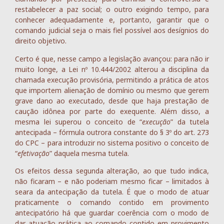
restabelecer a paz social; o outro exigindo tempo, para
conhecer adequadamente e, portanto, garantir que o
comando judicial seja o mais fiel possível aos desígnios do
direito objetivo.
Certo é que, nesse campo a legislação avançou: para não ir
muito longe, a Lei nº 10.444/2002 alterou a disciplina da
chamada execução provisória, permitindo a prática de atos
que importem alienação de domínio ou mesmo que gerem
grave dano ao executado, desde que haja prestação de
caução idônea por parte do exequente. Além disso, a
mesma lei superou o conceito de “
execução
” da tutela
antecipada – fórmula outrora constante do § 3º do art. 273
do CPC – para introduzir no sistema positivo o conceito de
“
efetivação
” daquela mesma tutela.
Os efeitos dessa segunda alteração, ao que tudo indica,
não ficaram – e não poderiam mesmo ficar – limitados à
seara da antecipação da tutela. É que o modo de atuar
praticamente o comando contido em provimento
antecipatório há que guardar coerência com o modo de
dar atuação prática ao comando contido em provimento