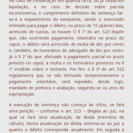
No caso de condenação em quantia certa, ou já fixada em
liquidação, e no caso de decisão sobre parcela
incontroversa, o cumprimento definitivo da sentença far-
se-á a requerimento do exequente, sendo o executado
intimado para pagar o débito, no prazo de 15 (quinze) dias,
acrescido de custas, se houver. O § 1º do art. 523 dispõe
que, não ocorrendo pagamento voluntário no prazo do
caput, o débito será acrescido de multa de dez por cento
e, também, de honorários de advogado de dez por cento.
Já o § 2º diz que, efetuado o pagamento parcial no prazo
previsto no
caput
, a multa e os honorários previstos no §
1º incidirão sobre o restante. Por fim, o § 3º do art. 523
regulamenta que, se não efetuado tempestivamente o
pagamento voluntário, será expedido, desde logo,
mandado de penhora e avaliação, seguindo-se os atos de
expropriação.
A execução de sentença não começa de oficio, se fará
uma petição – conforme o art. 523 – dirigida ao juiz, na
qual se fará uma atualização da dívida (memória de
cálculo). Nesta atualização da dívida, informa-se ao juiz a
quanto o débito corresponde atualmente. Em seguida a