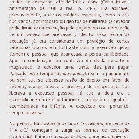
credor, se desejasse, até destruir a coisa (Celso Neves,
Arrematação de real a real, p. 24-5). Era aplicável,
primitivamente, a certos créditos especiais, como o dos
publicanos, por imposto ou débitos de militares. O devedor
podia livrar-se da execução pelo pagamento ou nomeação
de um
vindex
que aceitasse o débito. Essa forma de
execução já era considerada um privilégio de certas
categorias sociais em contraste com a execução geral,
comum e pessoal, que acarretava a perda da liberdade.
Após a condenação ou confissão da dívida perante o
magistrado, o devedor tinha trinta dias para pagar.
Passado esse tempo (
tempus judicati
) sem o pagamento
ou sem que se alegasse razão de direito em favor do
devedor, era ele levado à presença do magistrado, que
liberava a execução pessoal, já que a ideia era a
incindibilidade entre o patrimônio e a pessoa, a qual era
acompanhada da infâmia. A execução era, portanto,
sempre universal.
No período formulário (a partir da
Lex Aebutia
, de cerca de
114 a.C.) começam a surgir as formas de execução
patrimonial. Primeiro a
missio in bona
, apreensão universal