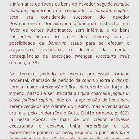
e infamante de todos os bens do devedor, seguida
venditio
bonorum
, aparecendo um comprador, o
bonorum emptor
,
este era considerado sucessor do devedor.
Posteriormente, foi admitida a bonorum distractio, em
favor de certas autoridades, sem infâmia, e de bens
suficientes dentro do limite dos créditos, com a
possibilidade da
bonorum cessio
para se efetuar o
pagamento, livrando-se o devedor das demais
consequências da execução (Wenger,
Procedura civile
romana, p. 33).
No terceiro período do direito processual romano
ocidental, chamado de período da
cognitio
extra
ordinem
,
com a maior intervenção oficial decorrente da força do
império, passou a ser utilizada a figura chamada
pignus in
causa judicati captum
, que era a apreensão de bens para
serem vendidos até o limite do crédito, mas a venda ainda
era feita pelo credor (Emilio Betti, Diritto romano, p. 682).
Já nessa época, se mais de um credor estivesse
executando o devedor, tinha preferência o que
apreendesse primeiro os bens, segundo o princípios
prior
temporis potior jure
(D. 20.4.10). A execução só podia ser