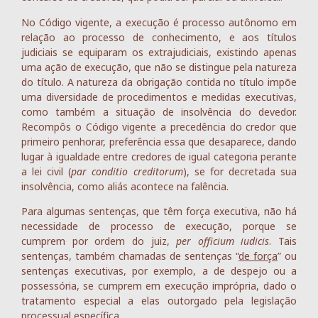
No Código vigente, a execução é processo autônomo em
relação ao processo de conhecimento, e aos títulos
judiciais se equiparam os extrajudiciais, existindo apenas
uma ação de execução, que não se distingue pela natureza
do título. A natureza da obrigação contida no título impõe
uma diversidade de procedimentos e medidas executivas,
como também a situação de insolvência do devedor.
Recompôs o Código vigente a precedência do credor que
primeiro penhorar, preferência essa que desaparece, dando
lugar à igualdade entre credores de igual categoria perante
a lei civil (
par conditio creditorum
), se for decretada sua
insolvência, como aliás acontece na falência.
Para algumas sentenças, que têm força executiva, não há
necessidade de processo de execução, porque se
cumprem por ordem do juiz,
per officium iudicis
. Tais
sentenças, também chamadas de sentenças “
de força
” ou
sentenças executivas, por exemplo, a de despejo ou a
possessória, se cumprem em execução imprópria, dado o
tratamento especial a elas outorgado pela legislação
processual específica.