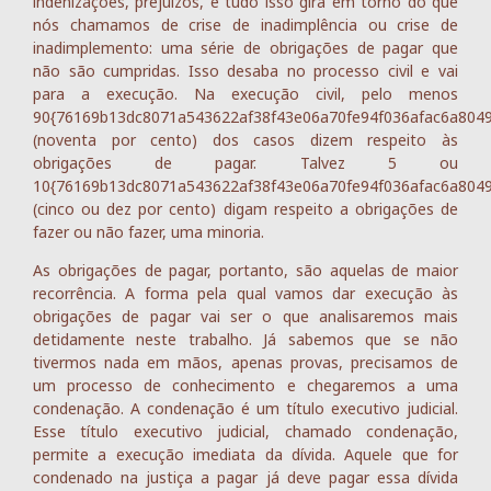
indenizações, prejuízos, e tudo isso gira em torno do que
nós chamamos de crise de inadimplência ou crise de
inadimplemento: uma série de obrigações de pagar que
não são cumpridas. Isso desaba no processo civil e vai
para a execução. Na execução civil, pelo menos
90{76169b13dc8071a543622af38f43e06a70fe94f036afac6a804
(noventa por cento) dos casos dizem respeito às
obrigações de pagar. Talvez 5 ou
10{76169b13dc8071a543622af38f43e06a70fe94f036afac6a804
(cinco ou dez por cento) digam respeito a obrigações de
fazer ou não fazer, uma minoria.
As obrigações de pagar, portanto, são aquelas de maior
recorrência. A forma pela qual vamos dar execução às
obrigações de pagar vai ser o que analisaremos mais
detidamente neste trabalho. Já sabemos que se não
tivermos nada em mãos, apenas provas, precisamos de
um processo de conhecimento e chegaremos a uma
condenação. A condenação é um título executivo judicial.
Esse título executivo judicial, chamado condenação,
permite a execução imediata da dívida. Aquele que for
condenado na justiça a pagar já deve pagar essa dívida