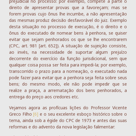
prejudicial no processo: por exemplo, compete à parte o
direito de apresentar provas que a favoreçam; mas se
forem provas cujo ônus lhe incumbe, a não apresentação
das mesmas produz decisão desfavorável do juiz. Exemplo
desta situação no processo de execução, é o direito e o
ônus do executado de nomear bens à penhora, se quiser
evitar que sejam penhorados os que se lhe encontrarem
(CPC, art. 981 [art. 652]). A situação de sujeição consiste,
ao invés, na necessidade de suportar algum prejuízo
decorrente do exercício da função jurisdicional, sem que
qualquer coisa possa ser feita para impedi-la; por exemplo,
transcorrido o prazo para a nomeação, o executado nada
pode fazer para evitar que a penhora seja feita sobre seus
bens; do mesmo modo, ele não pode impedir que se
realize a praça, a arrematação dos bens penhorados, a
entrega do preço aos credores etc.
Vejamos agora as profícuas lições do Professor Vicente
Greco Filho
[6]
e o seu excelente esboço histórico sobre o
tema, ainda sob a égide do CPC de 1973 e antes das suas
reformas e do advento da nova legislação falimentar: