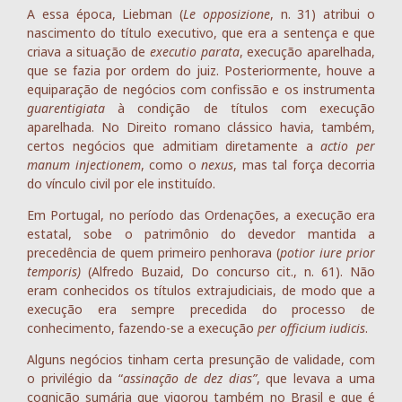
A essa época, Liebman (
Le opposizione
, n. 31) atribui o
nascimento do título executivo, que era a sentença e que
criava a situação de
executio parata
, execução aparelhada,
que se fazia por ordem do juiz. Posteriormente, houve a
equiparação de negócios com confissão e os instrumenta
guarentigiata
à condição de títulos com execução
aparelhada. No Direito romano clássico havia, também,
certos negócios que admitiam diretamente a
actio per
manum injectionem
, como o
nexus
, mas tal força decorria
do vínculo civil por ele instituído.
Em Portugal, no período das Ordenações, a execução era
estatal, sobe o patrimônio do devedor mantida a
precedência de quem primeiro penhorava (
potior iure prior
temporis)
(Alfredo Buzaid, Do concurso cit., n. 61). Não
eram conhecidos os títulos extrajudiciais, de modo que a
execução era sempre precedida do processo de
conhecimento, fazendo-se a execução
per officium iudicis
.
Alguns negócios tinham certa presunção de validade, com
o privilégio da “
assinação de dez dias”
, que levava a uma
cognição sumária que vigorou também no Brasil e que é