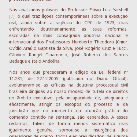
Nas abalizadas palavras do Professor Flávio Luiz Yarshell
[7]
, o qual traz lições contemporâneas sobre a execução
civil, ainda sobre a vigência do CPC de 1973, mas
enfrentando doutrinariamente as suas reformas,
escoradas na mais consagrada doutrina nacional e
internacional dos Professores Humberto Theodoro Júnior,
Ovídio Araújo Baptista da Silva, José Rogério Cruz e Tucci,
Cândido Rangel Dinamarco, José Roberto dos Santos
Bedaque e Ítalo Andolina:
Nos anos que precederam a edição da Lei federal nº
11.231, de 22.12.2005 (publicada no Diário Oficial),
avolumaram-se as críticas na doutrina processual civil
brasileira dirigidas ao nosso modelo de tutela de direitos
no âmbito executivo, pela incapacidade de, adequada e
eficazmente, atingir os escopos do processo e da
jurisdição que no momento da atuação prática do
comando contido na sentença, são esperados. A esses
reclamos, talvez de forma menos sistemática mas
igualmente genuína, somou-se a insurgência dos
operadores de direito, todos eles prejudicados, de alguma