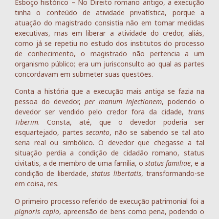
Esboço histórico – No Direito romano antigo, a execução
tinha o conteúdo de atividade privatística, porque a
atuação do magistrado consistia não em tomar medidas
executivas, mas em liberar a atividade do credor, aliás,
como já se repetiu no estudo dos institutos do processo
de conhecimento, o magistrado não pertencia a um
organismo público; era um jurisconsulto ao qual as partes
concordavam em submeter suas questões.
Conta a história que a execução mais antiga se fazia na
pessoa do devedor,
per manum injectionem
, podendo o
devedor ser vendido pelo credor fora da cidade,
trans
Tiberim
. Consta, até, que o devedor poderia ser
esquartejado, partes
secanto
, não se sabendo se tal ato
seria real ou simbólico. O devedor que chegasse a tal
situação perdia a condição de cidadão romano, status
civitatis, a de membro de uma família, o
status familiae
, e a
condição de liberdade,
status libertatis
, transformando-se
em coisa, res.
O primeiro processo referido de execução patrimonial foi a
pignoris capio
, apreensão de bens como pena, podendo o