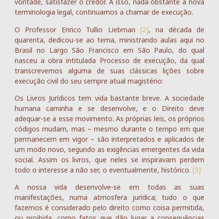
vontade, satisfazer o credor. A isso, nada obstante a nova
terminologia legal, continuamos a chamar de execução.
O Professor Enrico Tullio Liebman
[2]
, na década de
quarenta, dedicou-se ao tema, ministrando aulas aqui no
Brasil no Largo São Francisco em São Paulo, do qual
nasceu a obra intitulada Processo de execução, da qual
transcrevemos alguma de suas clássicas lições sobre
execução civil do seu sempre atual magistério:
Os Livros Jurídicos tem vida bastante breve. A sociedade
humana caminha e se desenvolve, e o Direito deve
adequar-se a esse movimento. As próprias leis, os próprios
códigos mudam, mas – mesmo durante o tempo em que
permanecem em vigor – são interpretados e aplicados de
um modo novo, segundo as exigências emergentes da vida
social. Assim os livros, que neles se inspiravam perdem
todo o interesse a não ser, o eventualmente, histórico.
[3]
A nossa vida desenvolve-se em todas as suas
manifestações, numa atmosfera jurídica; tudo o que
fazemos é considerado pelo direito como coisa permitida,
ou proibida, como fatos que dão lugar a consequências