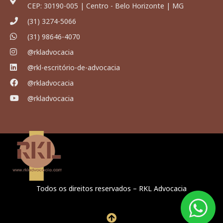
CEP: 30190-005 | Centro - Belo Horizonte | MG
(31) 3274-5066
(31) 98646-4070
@rkladvocacia
@rkl-escritório-de-advocacia
@rkladvocacia
@rkladvocacia
Todos os direitos reservados – RKL Advocacia