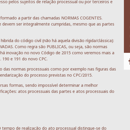
so pelos sujeitos de relação processual ou por terceiros e
so formado a partir das chamadas NORMAS COGENTES.
ue devem ser integralmente cumpridas, mesmo que as partes
rida do código civil (não há aquela divisão rígida/clássica):
PRIVADAS. Como regra são PUBLICAS, ou seja, são normas
m há inovação no novo Código de 2015 como veremos mais a
t. 190 e 191 do novo CPC.
o das normas processuais como por exemplo nas figuras das
alendarização do processo previstas no CPC/2015.
ersas formas, sendo impossível determinar a melhor
ificações: atos processuais das partes e atos processuais do
O tempo de realização do ato processual distingue‑se do