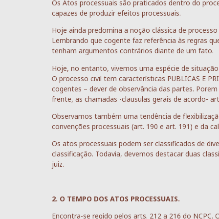
Os Atos processuais são praticados dentro do proces
capazes de produzir efeitos processuais.
Hoje ainda predomina a noção clássica de proces
Lembrando que cogente faz referência às regras q
tenham argumentos contrários diante de um fato.
Hoje, no entanto, vivemos uma espécie de situação hib
O processo civil tem características PUBLICAS E 
cogentes – dever de observância das partes. Pore
frente, as chamadas -clausulas gerais de acordo- ar
Observamos também uma tendência de flexibilizaçã
convenções processuais (art. 190 e art. 191) e da c
Os atos processuais podem ser classificados de div
classificação. Todavia, devemos destacar duas class
juiz.
2. O TEMPO DOS ATOS PROCESSUAIS.
Encontra-se regido pelos arts. 212 a 216 do NCPC. 