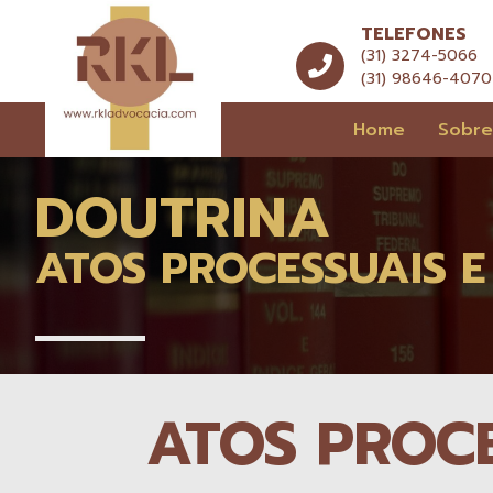
TELEFONES
(31) 3274-5066
(31) 98646-4070
Home
Sobr
DOUTRINA
ATOS PROCESSUAIS E
ATOS PROCE