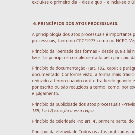
exclui‑se o primeiro dia – dies a quo – e inclui‑se o 
6.
PRINCÍPIOS DOS ATOS PROCESSUAIS.
A principiologia dos atos processuais é importante 
processuais, tanto no CPC/1973 como no NCPC. Veja
Princípio da liberdade das formas – desde que a lei 
livre. Tal princípio é complementado pelo princípio 
Princípio da documentação- (art. 192, caput e parág
documentado. Conforme visto, a forma mais tradic
reduzido a termo quando oral, e traduzido quando e
por escrito ou são reduzidos a termo, como, por e
e julgamento.
Princípio da publicidade dos atos processuais -Prev
189, I a IV) exceção a essa regra
.
Princípio da celeridade -no art. 4º, primeira parte, d
Princípio da efetividade-Todos os atos praticados n