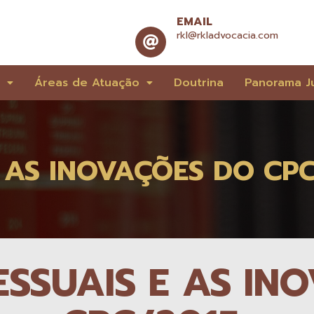
EMAIL
rkl@rkladvocacia.com
e
Áreas de Atuação
Doutrina
Panorama Ju
 AS INOVAÇÕES DO CPC
SSUAIS E AS IN