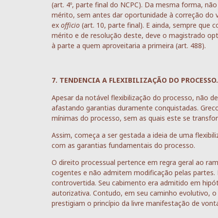
(art. 4º, parte final do NCPC). Da mesma forma, nã
mérito, sem antes dar oportunidade à correção do v
ex
officio
(art. 10, parte final). E ainda, sempre qu
mérito e de resolução deste, deve o magistrado opt
à parte a quem aproveitaria a primeira (art. 488).
7. TENDENCIA A FLEXIBILIZAÇÃO DO PROCESSO.
Apesar da notável flexibilização do processo, não 
afastando garantias duramente conquistadas. Greco 
mínimas do processo, sem as quais este se transfo
Assim, começa a ser gestada a ideia de uma flexibi
com as garantias fundamentais do processo.
O direito processual pertence em regra geral ao ram
cogentes e não admitem modificação pelas partes. N
controvertida. Seu cabimento era admitido em hip
autorizativa. Contudo, em seu caminho evolutivo, o 
prestigiam o princípio da livre manifestação de vont