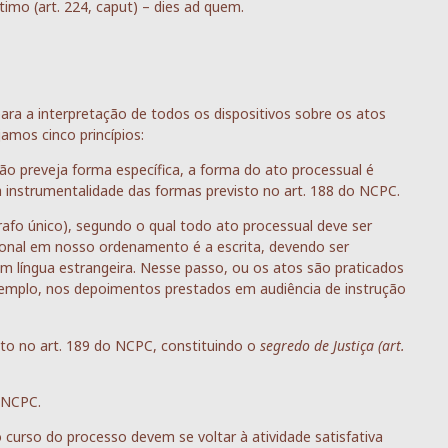
último (art. 224, caput) – dies ad quem.
para a interpretação de todos os dispositivos sobre os atos
mos cinco princípios:
não preveja forma específica, a forma do ato processual é
da instrumentalidade das formas previsto no art. 188 do NCPC.
rafo único), segundo o qual todo ato processual deve ser
ional em nosso ordenamento é a escrita, devendo ser
m língua estrangeira. Nesse passo, ou os atos são praticados
xemplo, nos depoimentos prestados em audiência de instrução
isto no art. 189 do NCPC, constituindo o
segredo de Justiça (art.
o NCPC.
o curso do processo devem se voltar à atividade satisfativa