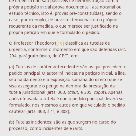
de urgência não são passíveis de demonstração com a
própria petição inicial (prova documental, ata notarial ou
estudo técnico, isto é, provas pré-constituídas), sendo o
caso, por exemplo, de ouvir testemunhas ou o próprio
requerente da medida, o que merece ser justificado na
própria petição em que é formulado o pedido.
O Professor Theodoro1
[16]
classifica as tutelas de
urgência, conforme o momento em que são deferidas (art.
294, parágrafo único, do CPC), em:
(a) Tutelas de caráter antecedente: são as que precedem o
pedido principal. O autor irá indicar, na petição inicial, a lide,
seu fundamento e a exposição sumária do direito que se
visa assegurar e o perigo na demora da prestação da
tutela jurisdicional (arts. 303,
caput
, e 305,
caput
). Apenas
após efetivada a tutela é que o pedido principal deverá ser
formulado, nos mesmos autos em que veiculado o pedido
cautelar (arts. 303, § 1º, e 308).
(b) Tutelas incidentes: são as que surgem no curso do
processo, como incidentes dele (arts.