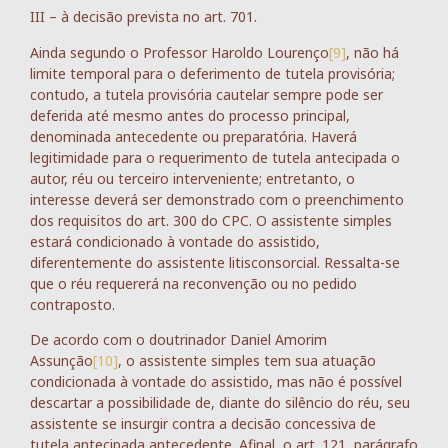
III – à decisão prevista no art. 701.
Ainda segundo o Professor Haroldo Lourenço
[9]
, não há
limite temporal para o deferimento de tutela provisória;
contudo, a tutela provisória cautelar sempre pode ser
deferida até mesmo antes do processo principal,
denominada antecedente ou preparatória. Haverá
legitimidade para o requerimento de tutela antecipada o
autor, réu ou terceiro interveniente; entretanto, o
interesse deverá ser demonstrado com o preenchimento
dos requisitos do art. 300 do CPC. O assistente simples
estará condicionado à vontade do assistido,
diferentemente do assistente litisconsorcial. Ressalta-se
que o réu requererá na reconvenção ou no pedido
contraposto.
De acordo com o doutrinador Daniel Amorim
Assunção
[10]
, o assistente simples tem sua atuação
condicionada à vontade do assistido, mas não é possível
descartar a possibilidade de, diante do silêncio do réu, seu
assistente se insurgir contra a decisão concessiva de
tutela antecipada antecedente. Afinal, o art. 121, parágrafo