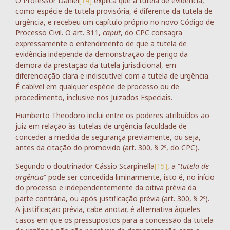
O Professor Daniel
[14]
explica que a tutela de evidência,
como espécie de tutela provisória, é diferente da tutela de
urgência, e recebeu um capítulo próprio no novo Código de
Processo Civil. O art. 311,
caput
, do CPC consagra
expressamente o entendimento de que a tutela de
evidência independe da demonstração de perigo da
demora da prestação da tutela jurisdicional, em
diferenciação clara e indiscutível com a tutela de urgência.
É cabível em qualquer espécie de processo ou de
procedimento, inclusive nos Juizados Especiais.
Humberto Theodoro inclui entre os poderes atribuídos ao
juiz em relação às tutelas de urgência faculdade de
conceder a medida de segurança previamente, ou seja,
antes da citação do promovido (art. 300, § 2º, do CPC).
Segundo o doutrinador Cássio Scarpinella
[15]
, a “
tutela de
urgência
” pode ser concedida liminarmente, isto é, no início
do processo e independentemente da oitiva prévia da
parte contrária, ou após justificação prévia (art. 300, § 2º).
A justificação prévia, cabe anotar, é alternativa àqueles
casos em que os pressupostos para a concessão da tutela