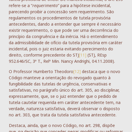
refere-se a “
requerimento
” para a hipótese incidental,
parecendo proibir a concessão sem requerimento. São
regulamentos os procedimentos de tutela provisória
antecedentes, dando a entender que sempre é necessário
existir requerimento, o que pode ser uma decorrência do
princípio da congruência e da inércia. Há o entendimento
da admissibilidade de ofício da tutela provisória em caráter
incidental, pois o juiz estaria evitando perecimento do
direito, conforme precedente do STJ
[11]
(STJ, REsp
952.646/SC, 3ª T., Relª Min. Nancy Andrighi, 04.11.2008).
O Professor Humberto Theodoro
[12]
destaca que o novo
Código manteve a orientação do revogado quanto à
fungibilidade das tutelas de urgência, conservativas e
satisfativas, no parágrafo único do art. 305, ao disciplinar,
expressamente, que, se o juiz entender que o pedido de
tutela cautelar requerida em caráter antecedente tem, na
verdade, natureza satisfativa, deverá observar o disposto
no art. 303, que trata da tutela satisfativa antecedente.
Destaca, ainda, que o novo Código, no art. 298, dispõe
que, na decisão que conceder, negar, modificar ou reformar