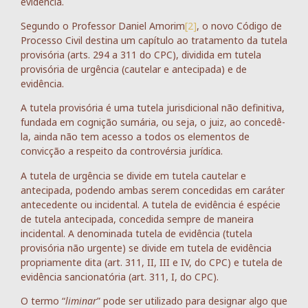
evidência.
Segundo o Professor Daniel Amorim
[2]
, o novo Código de
Processo Civil destina um capítulo ao tratamento da tutela
provisória (arts. 294 a 311 do CPC), dividida em tutela
provisória de urgência (cautelar e antecipada) e de
evidência.
A tutela provisória é uma tutela jurisdicional não definitiva,
fundada em cognição sumária, ou seja, o juiz, ao concedê-
la, ainda não tem acesso a todos os elementos de
convicção a respeito da controvérsia jurídica.
A tutela de urgência se divide em tutela cautelar e
antecipada, podendo ambas serem concedidas em caráter
antecedente ou incidental. A tutela de evidência é espécie
de tutela antecipada, concedida sempre de maneira
incidental. A denominada tutela de evidência (tutela
provisória não urgente) se divide em tutela de evidência
propriamente dita (art. 311, II, III e IV, do CPC) e tutela de
evidência sancionatória (art. 311, I, do CPC).
O termo “
liminar
” pode ser utilizado para designar algo que