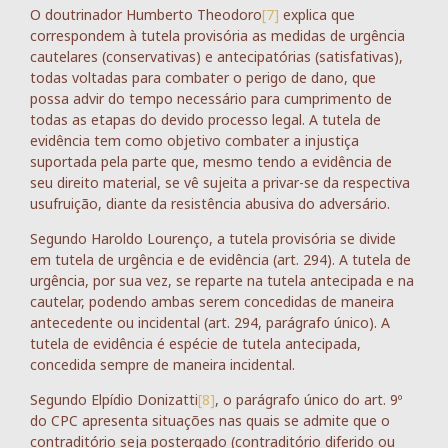
O doutrinador Humberto Theodoro
[7]
explica que
correspondem à tutela provisória as medidas de urgência
cautelares (conservativas) e antecipatórias (satisfativas),
todas voltadas para combater o perigo de dano, que
possa advir do tempo necessário para cumprimento de
todas as etapas do devido processo legal. A tutela de
evidência tem como objetivo combater a injustiça
suportada pela parte que, mesmo tendo a evidência de
seu direito material, se vê sujeita a privar-se da respectiva
usufruição, diante da resistência abusiva do adversário.
Segundo Haroldo Lourenço, a tutela provisória se divide
em tutela de urgência e de evidência (art. 294). A tutela de
urgência, por sua vez, se reparte na tutela antecipada e na
cautelar, podendo ambas serem concedidas de maneira
antecedente ou incidental (art. 294, parágrafo único). A
tutela de evidência é espécie de tutela antecipada,
concedida sempre de maneira incidental.
Segundo Elpídio Donizatti
[8]
, o parágrafo único do art. 9º
do CPC apresenta situações nas quais se admite que o
contraditório seja postergado (contraditório diferido ou